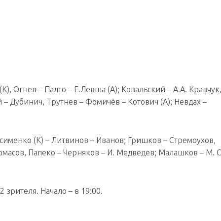
, Огнев – Палто – Е.Левша (А); Ковальский – А.А. Кравчук
– Дубинич, Трутнев – Фомичёв – Котович (А); Невдах –
ксименко (К) – Литвинов – Иванов; Гришков – Стремоухов,
урмасов, Папеко – Черняков – И. Медведев; Малашков – М. С
 зрителя. Начало – в 19:00.