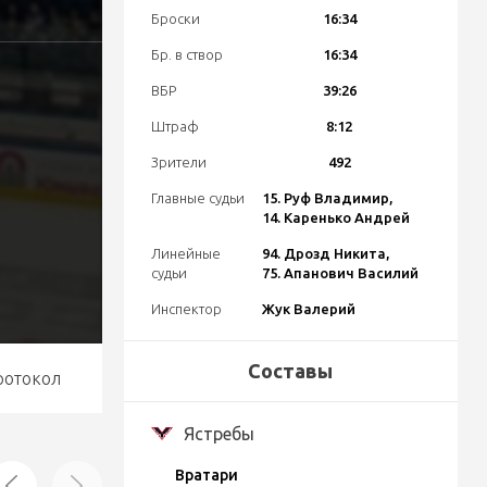
Броски
16:34
Бр. в створ
16:34
ВБР
39:26
Штраф
8:12
Зрители
492
Главные судьи
15. Руф Владимир,
14. Каренько Андрей
Линейные
94. Дрозд Никита,
судьи
75. Апанович Василий
Инспектор
Жук Валерий
Составы
ротокол
Ястребы
Вратари