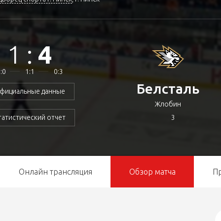
1
:
4
:0
1:1
0:3
Белсталь
фициальные данные
Жлобин
3
татистический отчет
Онлайн трансляция
Обзор матча
П