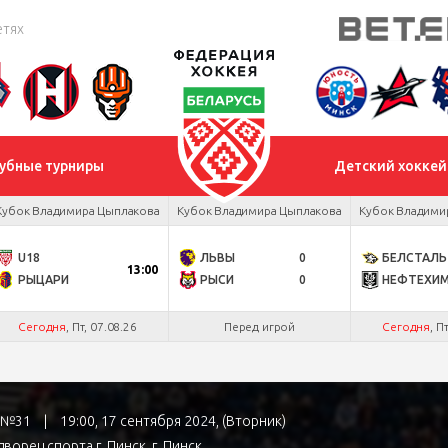
етях
убные турниры
Детский хоккей
Кубок Владимира Цыплакова
Кубок Владимира Цыплакова
Кубок Владими
U18
ЛЬВЫ
0
БЕЛСТАЛЬ
13:00
РЫЦАРИ
РЫСИ
0
НЕФТЕХИ
Сегодня
, Пт, 07.08.26
Перед игрой
Сегодня
, П
а №31
|
19:00, 17 сентября 2024, (Вторник)
ворец спорта г. Пинск
, г. Пинск