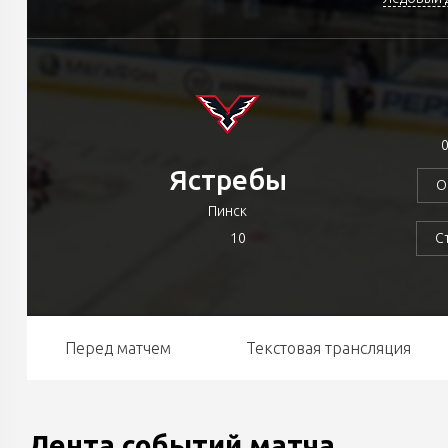
0
Ястребы
О
Пинск
10
С
Перед матчем
Текстовая трансляция
Лента событий матча