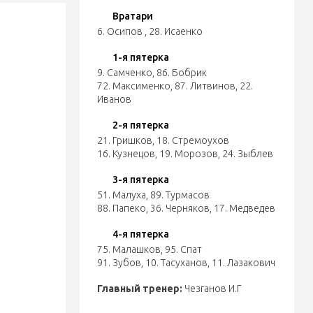
Вратари
6. Осипов
,
28. Исаенко
1-я пятерка
9. Самченко
,
86. Бобрик
72. Максименко
,
87. Литвинов
,
22.
Иванов
2-я пятерка
21. Гришков
,
18. Стремоухов
16. Кузнецов
,
19. Морозов
,
24. Зыблев
3-я пятерка
51. Малуха
,
89. Турмасов
88. Папеко
,
36. Черняков
,
17. Медведев
4-я пятерка
75. Малашков
,
95. Спат
91. Зубов
,
10. Тасуханов
,
11. Лазакович
Главный тренер:
Чезганов И.Г