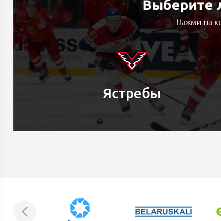
Выберите л
Нажми на к
Ястребы