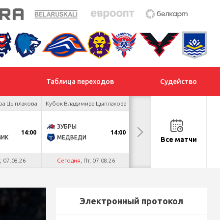
Таблица переходов
Судейство
ра Цыплакова
Кубок Владимира Цыплакова
Товарищеский турнир
ЗУБРЫ
ДНМ-ШИННИК
14:00
14:00
18:00
МИК
МЕДВЕДИ
ТАЙФУН
Все матчи
т, 07.08.26
Сегодня
, Пт, 07.08.26
Сегодня
, Пт, 07.08.26
Электронный протокол