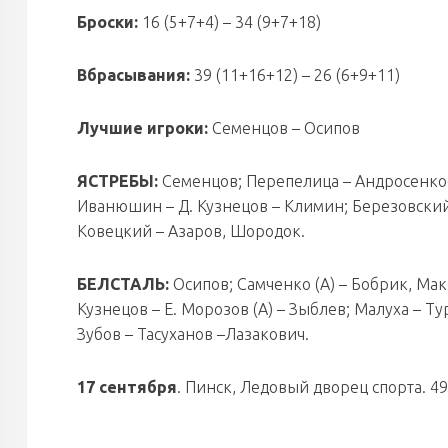
Броски:
16 (5+7+4) – 34 (9+7+18)
Вбрасывания:
39 (11+16+12) – 26 (6+9+11)
Лучшие игроки:
Семенцов – Осипов
ЯСТРЕБЫ:
Семенцов; Перепелица – Андросенко(К)
Иванюшин – Д. Кузнецов – Климин; Березовский 
Ковецкий – Азаров, Шородок.
БЕЛСТАЛЬ:
Осипов; Самченко (А) – Бобрик, Ма
Кузнецов – Е. Морозов (А) – Зыблев; Малуха – Т
Зубов – Тасуханов –Лазакович.
17 сентября
. Пинск, Ледовый дворец спорта. 492