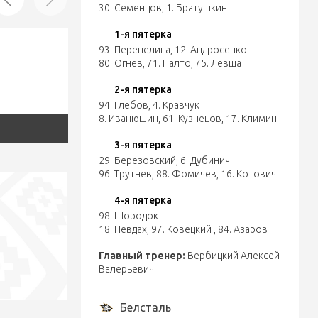
30. Семенцов
,
1. Братушкин
1-я пятерка
93. Перепелица
,
12. Андросенко
80. Огнев
,
71. Палто
,
75. Левша
2-я пятерка
94. Глебов
,
4. Кравчук
8. Иванюшин
,
61. Кузнецов
,
17. Климин
3-я пятерка
29. Березовский
,
6. Дубинич
96. Трутнев
,
88. Фомичёв
,
16. Котович
4-я пятерка
98. Шородок
18. Невдах
,
97. Ковецкий
,
84. Азаров
Главный тренер:
Вербицкий Алексей
Валерьевич
Белсталь