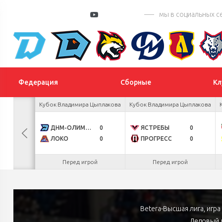
мы в социальных с
Федерация
Сборные
Кл
 Цыплакова
Кубок Владимира Цыплакова
Кубок Владимира Цыплакова
3
ДНМ-ОЛИМПИК
0
ЯСТРЕБЫ
0
1
ЛОКО
0
ПРОГРЕСС
0
.26
Перед игрой
Перед игрой
Betera-Высшая лига, игр
Ледовый д