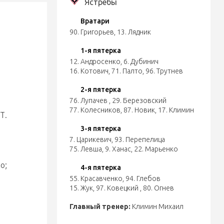
Ястребы
Вратари
90. Григорьев
,
13. Лядник
1-я пятерка
12. Андросенко
,
6. Дубинич
16. Котович
,
71. Палто
,
96. Трутнев
2-я пятерка
76. Лупачев
,
29. Березовский
77. Колесников
,
87. Новик
,
17. Климин
Т.
3-я пятерка
7. Царикевич
,
93. Перепелица
75. Левша
,
9. Ханас
,
22. Марьенко
о;
4-я пятерка
55. Красавченко
,
94. Глебов
15. Жук
,
97. Ковецкий
,
80. Огнев
Главный тренер:
Климин Михаил