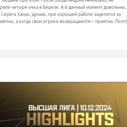
людьми при этом. После ухода Андрея немножко не
ряли четыре очка в Березе. А в данный момент довольны.
Серега Ханас, думаю, при хорошей работе зацепится за
риятны, а когда свои игроки возвращаются – приятно. Поэт