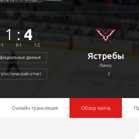
1
:
4
:1
0:1
1:2
Ястребы
фициальные данные
Пинск
3
татистический отчет
Онлайн трансляция
Обзор матча
П