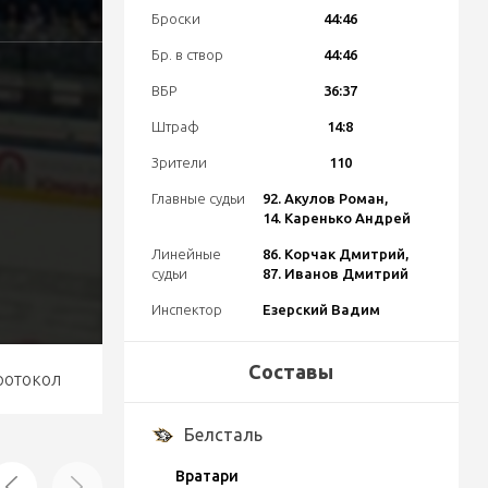
Броски
44:46
Бр. в створ
44:46
ВБР
36:37
Штраф
14:8
Зрители
110
Главные судьи
92. Акулов Роман,
14. Каренько Андрей
Линейные
86. Корчак Дмитрий,
судьи
87. Иванов Дмитрий
Инспектор
Езерский Вадим
Составы
ротокол
Белсталь
Вратари