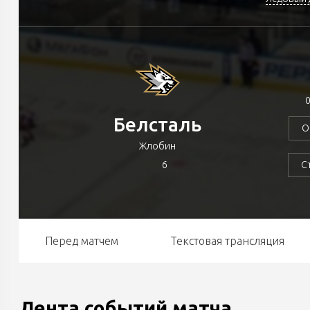
0
Белсталь
О
Жлобин
6
С
Перед матчем
Текстовая трансляция
Лента событий матча