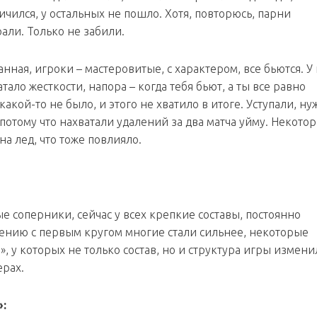
личился, у остальных не пошло. Хотя, повторюсь, парни
али. Только не забили.
ная, игроки – мастеровитые, с характером, все бьются. У 
тало жесткости, напора – когда тебя бьют, а ты все равно
акой-то не было, и этого не хватило в итоге. Уступали, ну
потому что нахватали удалений за два матча уйму. Некото
а лед, что тоже повлияло.
ые соперники, сейчас у всех крепкие составы, постоянно
нению с первым кругом многие стали сильнее, некоторые
, у которых не только состав, но и структура игры измени
ерах.
: