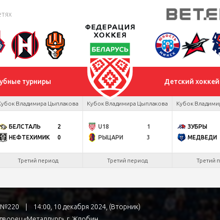
етях
убные турниры
Детский хоккей
Кубок Владимира Цыплакова
Кубок Владимира Цыплакова
Кубок Владими
БЕЛСТАЛЬ
2
U18
1
ЗУБРЫ
НЕФТЕХИМИК
0
РЫЦАРИ
3
МЕДВЕДИ
Третий период
Третий период
Третий 
а №220
|
14:00, 10 декабря 2024, (Вторник)
дворец «Металлург»
, г. Жлобин