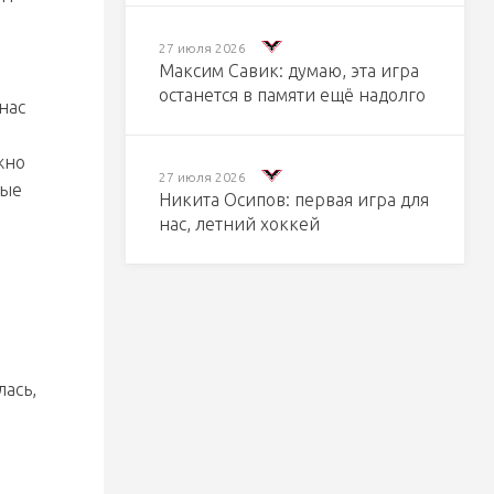
27 июля 2026
Максим Савик: думаю, эта игра
останется в памяти ещё надолго
нас
жно
27 июля 2026
рые
Никита Осипов: первая игра для
нас, летний хоккей
лась,