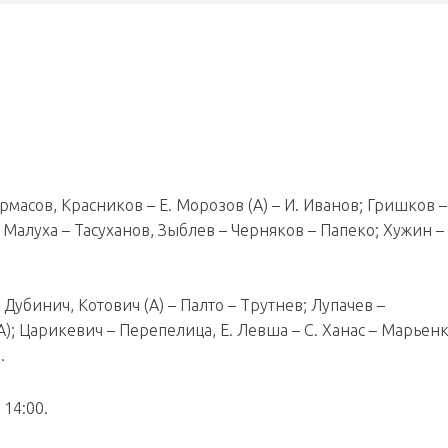
урмасов, Красников – Е. Морозов (А) – И. Иванов; Гришков –
Малуха – Тасуханов, Зыблев – Черняков – Папеко; Хужин – 
 Дубинич, Котович (А) – Палто – Трутнев; Лупачев –
); Царикевич – Перепелица, Е. Левша – С. Ханас – Марьенк
.
 14:00.