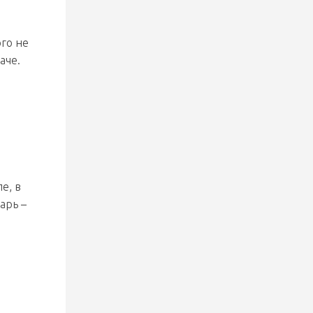
ого не
аче.
о
е, в
арь –