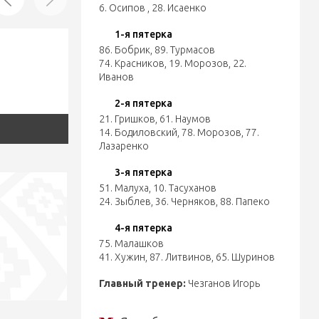
6. Осипов
,
28. Исаенко
1-я пятерка
86. Бобрик
,
89. Турмасов
74. Красников
,
19. Морозов
,
22.
Иванов
2-я пятерка
21. Гришков
,
61. Наумов
14. Бодиловский
,
78. Морозов
,
77.
Лазаренко
3-я пятерка
51. Малуха
,
10. Тасуханов
24. Зыблев
,
36. Черняков
,
88. Папеко
4-я пятерка
75. Малашков
41. Хужин
,
87. Литвинов
,
65. Шуринов
Главный тренер:
Чезганов Игорь