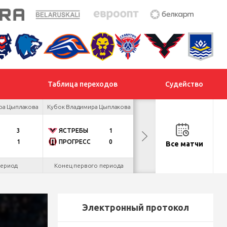
Таблица переходов
Судейство
ра Цыплакова
Кубок Владимира Цыплакова
Кубок Владимира Цыплакова
3
ЯСТРЕБЫ
1
ЛЬВЫ
13:00
1
ПРОГРЕСС
0
РЫСИ
Все матчи
период
Конец первого периода
Пт, 07.08.26
Электронный протокол