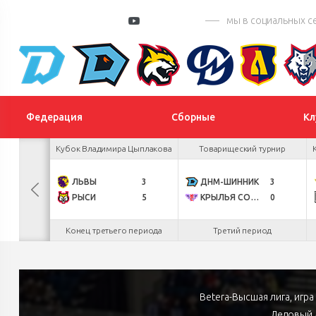
мы в социальных с
Федерация
Сборные
Кл
 Цыплакова
Кубок Владимира Цыплакова
Товарищеский турнир
ПИК
2
ЛЬВЫ
3
ДНМ-ШИННИК
3
4
РЫСИ
5
КРЫЛЬЯ СОВЕТОВ
0
.26
Конец третьего периода
Третий период
Betera-Высшая лига, игр
Ледовый 