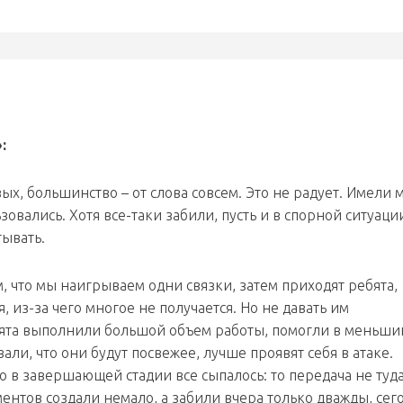
:
ых, большинство – от слова совсем. Это не радует. Имели 
ьзовались. Хотя все-таки забили, пусть и в спорной ситуаци
тывать.
, что мы наигрываем одни связки, затем приходят ребята,
 из-за чего многое не получается. Но не давать им
бята выполнили большой объем работы, помогли в меньши
вали, что они будут посвежее, лучше проявят себя в атаке.
о в завершающей стадии все сыпалось: то передача не туда
ентов создали немало, а забили вчера только дважды, сег