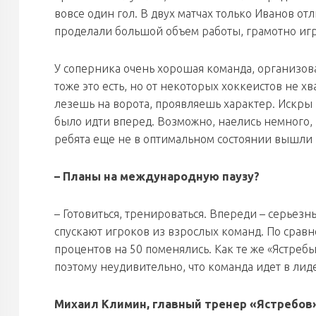
вовсе один гол. В двух матчах только Иванов от
проделали большой объем работы, грамотно игр
У соперника очень хорошая команда, организован
тоже это есть, но от некоторых хоккеистов не хва
лезешь на ворота, проявляешь характер. Искры к
было идти вперед. Возможно, наелись немного, 
ребята еще не в оптимальном состоянии вышли н
– Планы на международную паузу?
– Готовиться, тренироваться. Впереди – серьезн
спускают игроков из взрослых команд. По срав
процентов на 50 поменялись. Как те же «Ястребы»
поэтому неудивительно, что команда идет в лид
Михаил Климин, главный тренер «Ястребов»