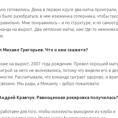
но готовились. Дома в первом круге два матча проиграли,
 было разобраться, в чем изюминка соперника, чтобы так
равильно. Мне понравилось – и по структуре, и по самоотд
манда на вырост. Два неплохих матча, нам где-то немножк
е.
 Михаил Григорьев. Что о нем скажете?
Тоже на вырост, 2007 года рождения. Провел хороший матч
игрой за него не волновались, потому что видели его в дел
могли. Рассчитывали, что команда сыграет здорово, и врат
освязано. Мы рады, а Михаилу – добро пожаловать!
л Андрей Кравчук. Равноценная рокировка получилась?
 работаем для того, чтобы хоккеисты выходили из клуба и