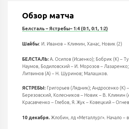
Обзор матча
Белсталь – Ястребы
– 1:4 (0:1, 0:1, 1:2)
Шайбы
: И. Иванов – Климин, Ханас, Новик (2)
БЕЛСТАЛЬ:
А. Осипов (Исаенко); Бобрик (К) – Т
Наумов, Бодиловский – И. Морозов – Лазаренко; 
Литвинов (А) – Н. Шуринов; Малашков.
ЯСТРЕБЫ:
Григорьев (Лядник); Андросенко (К) –
Березовский, Колесников – Новик – В. Климин (А
Красавченко – Глебов, Я. Жук – Ковецкий – Огнев
10 декабря.
Жлобин, лд «Металлург». Начало – в