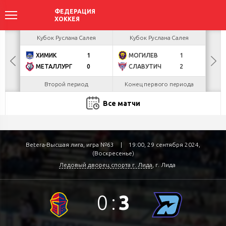
акова
Кубок Руслана Салея
Кубок Руслана Салея
К
ХИМИК
1
МОГИЛЕВ
1
Г
БУЛ
МЕТАЛЛУРГ
0
СЛАВУТИЧ
2
Л
Второй период
Конец первого периода
Все матчи
Betera-Высшая лига, игра №63
|
19:00, 29 сентября 2024,
(Воскресенье)
Ледовый дворец спорта г. Лида
, г. Лида
0
:
3