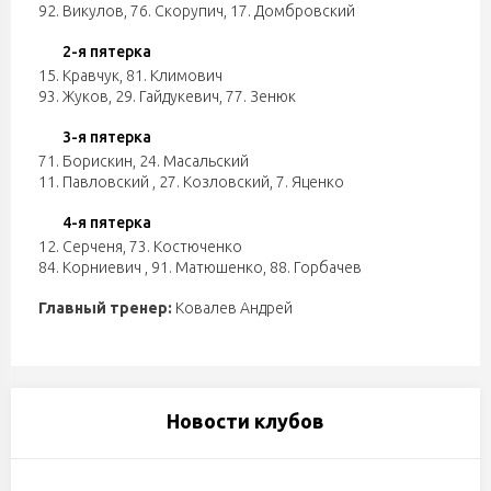
92. Викулов
,
76. Скорупич
,
17. Домбровский
2-я пятерка
15. Кравчук
,
81. Климович
93. Жуков
,
29. Гайдукевич
,
77. Зенюк
3-я пятерка
71. Борискин
,
24. Масальский
11. Павловский
,
27. Козловский
,
7. Яценко
4-я пятерка
12. Серченя
,
73. Костюченко
84. Корниевич
,
91. Матюшенко
,
88. Горбачев
Главный тренер:
Ковалев Андрей
Новости клубов