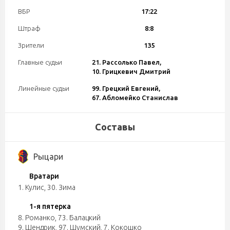
ВБР
17:22
Штраф
8:8
Зрители
135
Главные судьи
21. Рассолько Павел,
10. Грицкевич Дмитрий
Линейные судьи
99. Грецкий Евгений,
67. Абломейко Станислав
Составы
Рыцари
Вратари
1. Кулис
,
30. Зима
1-я пятерка
8. Романко
,
73. Балацкий
9. Шендрик
,
97. Шумский
,
7. Кокошко