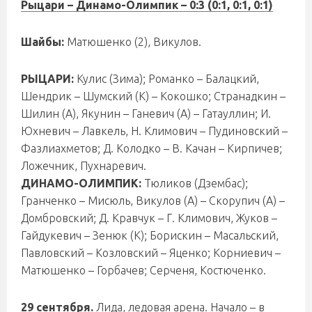
Рыцари – Динамо-Олимпик
– 0:3 (0:1, 0:1, 0:1)
Шайбы:
Матюшенко (2), Викулов.
РЫЦАРИ:
Кулис (Зима); Романко – Балацкий,
Шендрик – Шумский (К) – Кокошко; Странадкин –
Шилин (А), Якунин – Ганевич (А) – Гатауллин; И.
Юхневич – Лавкель, Н. Климович – Пудиновский –
Фазлиахметов; Д. Колодко – В. Качан – Кирпичев;
Ложечник, Пухнаревич.
ДИНАМО-ОЛИМПИК:
Тюликов (Дзембас);
Гранченко – Мисюль, Викулов (А) – Скорупич (А) –
Домбровский; Д. Кравчук – Г. Климович, Жуков –
Гайдукевич – Зенюк (К); Борискин – Масальский,
Павловский – Козловский – Яценко; Корниевич –
Матюшенко – Горбачев; Серченя, Костюченко.
29 сентября.
Лида, ледовая арена. Начало – в