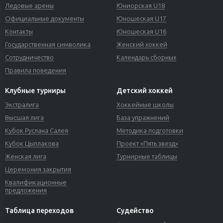
Ледовые арены
Юниорская U18
Официальные документы
Юношеская U17
Контакты
Юношеская U16
Государственная символика
Женский хоккей
Сотрудничество
Календарь сборных
Правила поведения
Клубные турниры
Детский хоккей
Экстралига
Хоккейные школы
Высшая лига
База упражнений
Кубок Руслана Салея
Методика подготовки
Кубок Цыплакова
Проект «Пять звезд»
Женская лига
Турнирные таблицы
Церемония закрытия
Квалификационные
предложения
Таблица переходов
Судейство