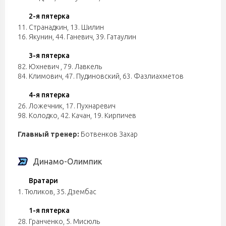
2-я пятерка
11. Странадкин
,
13. Шилин
16. Якунин
,
44. Ганевич
,
39. Гатаулин
3-я пятерка
82. Юхневич
,
79. Лавкель
84. Климович
,
47. Пудиновский
,
63. Фазлиахметов
4-я пятерка
26. Ложечник
,
17. Пухнаревич
98. Колодко
,
42. Качан
,
19. Кирпичев
Главный тренер:
Ботвенков Захар
Динамо-Олимпик
Вратари
1. Тюликов
,
35. Дзембас
1-я пятерка
28. Гранченко
,
5. Мисюль