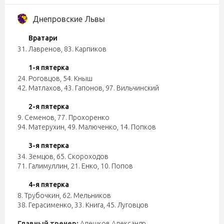
Днепровские Львы
Вратари
31. Лавренов
,
83. Карпиков
1-я пятерка
24. Роговцов
,
54. Кныш
42. Матлахов
,
43. Гапонов
,
97. Вильчинский
2-я пятерка
9. Семенов
,
77. Прохоренко
94. Матерухин
,
49. Малюченко
,
14. Попков
3-я пятерка
34. Земцов
,
65. Скороходов
71. Галимуллин
,
21. Енко
,
10. Попов
4-я пятерка
8. Трубочкин
,
62. Мельников
38. Герасименко
,
33. Книга
,
45. Луговцов
Главный тренер:
Алешков Александр