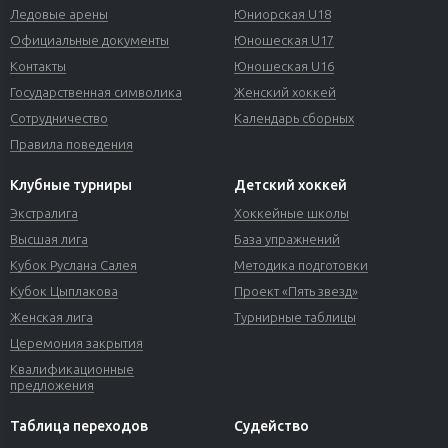
Ледовые арены
Юниорская U18
Официальные документы
Юношеская U17
Контакты
Юношеская U16
Государственная символика
Женский хоккей
Сотрудничество
Календарь сборных
Правила поведения
Клубные турниры
Детский хоккей
Экстралига
Хоккейные школы
Высшая лига
База упражнений
Кубок Руслана Салея
Методика подготовки
Кубок Цыплакова
Проект «Пять звезд»
Женская лига
Турнирные таблицы
Церемония закрытия
Квалификационные
предложения
Таблица переходов
Судейство