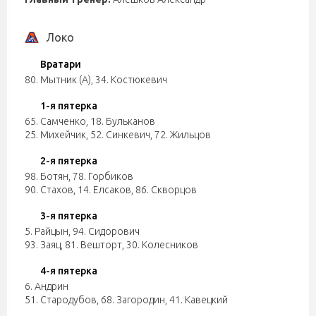
Локо
Вратари
80. Мытник (А)
,
34. Костюкевич
1-я пятерка
65. Самченко
,
18. Бульканов
25. Михейчик
,
52. Синкевич
,
72. Жильцов
2-я пятерка
98. Ботян
,
78. Горбиков
90. Стахов
,
14. Елсаков
,
86. Скворцов
3-я пятерка
5. Райцын
,
94. Сидорович
93. Заяц
,
81. Вешторт
,
30. Колесников
4-я пятерка
6. Андрин
51. Стародубов
,
68. Загородин
,
41. Кавецкий