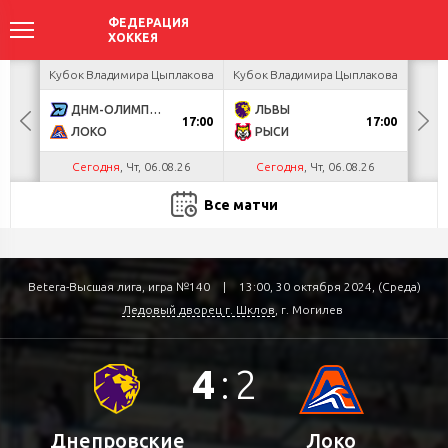
ея
Кубок Владимира Цыплакова
Кубок Владимира Цыплакова
Т
ДНМ-ОЛИМПИК
ЛЬВЫ
Д
17:00
17:00
ЛОКО
РЫСИ
Сегодня
, Чт, 06.08.26
Сегодня
, Чт, 06.08.26
С
Все матчи
Betera-Высшая лига, игра №140
|
13:00, 30 октября 2024, (Среда)
Ледовый дворец г. Шклов
, г. Могилев
4
:
2
Днепровские
Локо