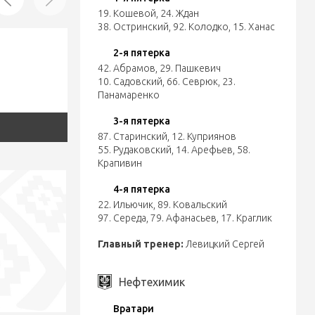
19. Кошевой
,
24. Ждан
38. Остринский
,
92. Колодко
,
15. Ханас
2-я пятерка
42. Абрамов
,
29. Пашкевич
10. Садовский
,
66. Севрюк
,
23.
Панамаренко
3-я пятерка
87. Старинский
,
12. Куприянов
55. Рудаковский
,
14. Арефьев
,
58.
Крапивин
4-я пятерка
22. Ильючик
,
89. Ковальский
97. Середа
,
79. Афанасьев
,
17. Краглик
Главный тренер:
Левицкий Сергей
Нефтехимик
Вратари