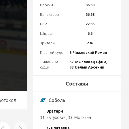
Броски
36:38
Бр. в створ
36:38
ВБР
22:36
Штраф
6:6
Зрители
236
Главный судья
8. Чижевский Роман
Линейные
52. Мысливец Ефим,
судьи
98. Белый Арсений
Составы
ротокол
Соболь
Вратари
31. Евтухович
,
33. Моськин
1-я пятерка