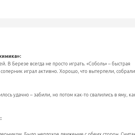
химика»:
. В Березе всегда не просто играть. «Соболь» – быстрая
 соперник играл активно. Хорошо, что вытерпели, собрали
лось удачно – забили, но потом как-то свалились в яму, ка
:
перником. Было неплохое движение с обеих сторон. Считаю