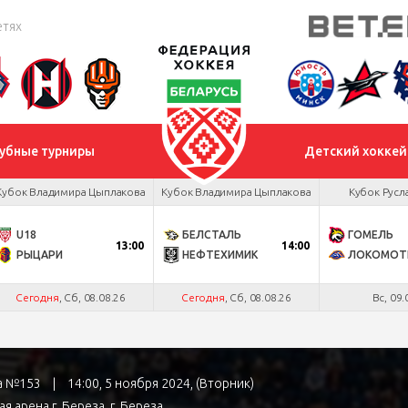
етях
убные турниры
Детский хоккей
Кубок Владимира Цыплакова
Кубок Владимира Цыплакова
Кубок Русл
U18
БЕЛСТАЛЬ
ГОМЕЛЬ
13:00
14:00
РЫЦАРИ
НЕФТЕХИМИК
ЛОКОМОТ
Сегодня
, Сб, 08.08.26
Сегодня
, Сб, 08.08.26
Вс, 09.
ра №153
|
14:00, 5 ноября 2024, (Вторник)
я арена г. Береза
, г. Береза