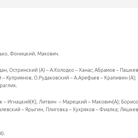
сько, Фоницкий, Макович.
дан, Остринский (А) – А.Колодко – Ханас; Абрамов – Пашкев
– Куприянов, О.Рудаковский – А.Арефьев – Крапивин (А);
раглик.
ак – Игнацкий(К), Литвин – Марецкий – Макович(А); Борисо
валевский – Ярыгин, Плиговка – Хухряков – Фиалка; Ляшкев
00.