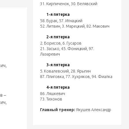
31. Кирпиченок
,
30. Белявский
1-я пятерка
58. Бурак
,
57. Игнацкий
52. Литвин
,
3. Марецкий
,
82. Макович
2-я пятерка
2. Борисов
,
6. Гусаров
21. Засько
,
45. Фоницкий
,
97.
Лазаревич
3-я пятерка
ич,
5. Ковалевский
,
28. Ярыгин
87. Плиговка
,
77. Хухряков
,
94. Фиалка
4-я пятерка
86. Ляшкевич
в –
73. Тихонов
ич,
Главный тренер:
Якушев Александр