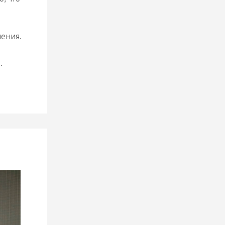
шения.
.