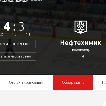
4
:
3
:2
1:0
1:1
Нефтехимик
фициальные данные
Новополоцк
4
татистический отчет
Онлайн трансляция
Обзор матча
П