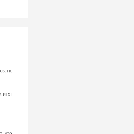
сь, не
к итог
, что