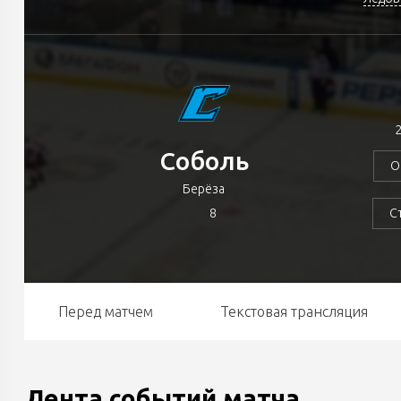
2
Соболь
О
Берёза
8
С
Перед матчем
Текстовая трансляция
Лента событий матча