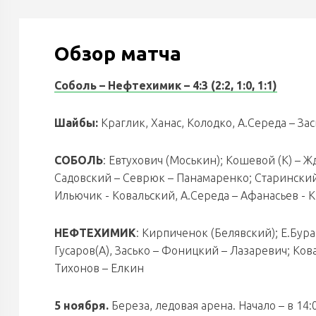
Обзор матча
Соболь – Нефтехимик – 4:3 (2:2, 1:0, 1:1)
Шайбы:
Краглик, Ханас, Колодко, А.Середа – За
СОБОЛЬ
: Евтухович (Моськин); Кошевой (К) – Ж
Садовский – Севрюк – Панамаренко; Старинский 
Ильючик - Ковальский, А.Середа – Афанасьев - К
НЕФТЕХИМИК
: Кирпиченок (Белявский); Е.Бур
Гусаров(А), Засько – Фоницкий – Лазаревич; Ко
Тихонов – Елкин
5 ноября.
Береза, ледовая арена. Начало – в 14: