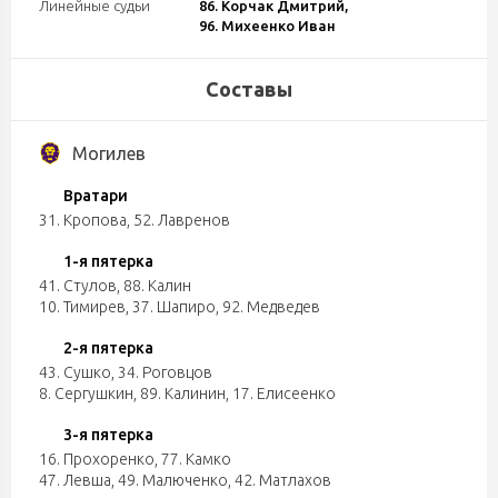
Линейные судьи
86. Корчак Дмитрий,
96. Михеенко Иван
Составы
Могилев
Вратари
31. Кропова
,
52. Лавренов
1-я пятерка
41. Стулов
,
88. Калин
10. Тимирев
,
37. Шапиро
,
92. Медведев
2-я пятерка
43. Сушко
,
34. Роговцов
8. Сергушкин
,
89. Калинин
,
17. Елисеенко
3-я пятерка
16. Прохоренко
,
77. Камко
47. Левша
,
49. Малюченко
,
42. Матлахов