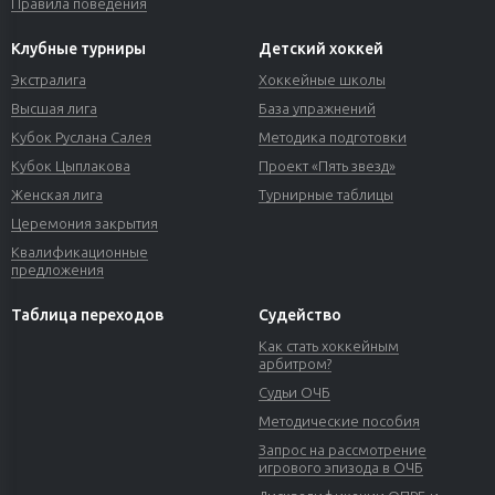
Правила поведения
Клубные турниры
Детский хоккей
Экстралига
Хоккейные школы
Высшая лига
База упражнений
Кубок Руслана Салея
Методика подготовки
Кубок Цыплакова
Проект «Пять звезд»
Женская лига
Турнирные таблицы
Церемония закрытия
Квалификационные
предложения
Таблица переходов
Судейство
Как стать хоккейным
арбитром?
Судьи ОЧБ
Методические пособия
Запрос на рассмотрение
игрового эпизода в ОЧБ