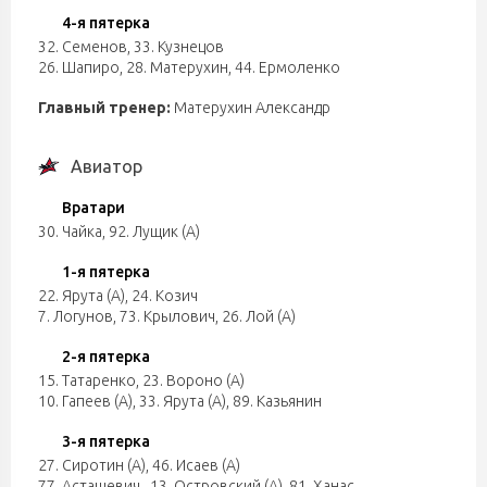
4-я пятерка
32. Семенов
,
33. Кузнецов
26. Шапиро
,
28. Матерухин
,
44. Ермоленко
Главный тренер:
Матерухин Александр
Авиатор
Вратари
30. Чайка
,
92. Лущик (А)
1-я пятерка
22. Ярута (А)
,
24. Козич
7. Логунов
,
73. Крылович
,
26. Лой (А)
2-я пятерка
15. Татаренко
,
23. Вороно (А)
10. Гапеев (А)
,
33. Ярута (А)
,
89. Казьянин
3-я пятерка
27. Сиротин (А)
,
46. Исаев (А)
77. Асташевич
,
13. Островский (А)
,
81. Ханас