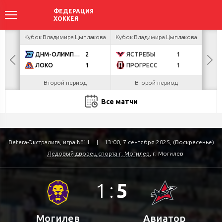
акова
Кубок Владимира Цыплакова
Кубок Владимира Цыплакова
Кубо
ДНМ-ОЛИМПИК
2
ЯСТРЕБЫ
1
U
ЛОКО
1
ПРОГРЕСС
1
Р
Второй период
Второй период
Все матчи
Betera-Экстралига, игра №11
|
13:00, 7 сентября 2025, (Воскресенье)
Ледовый дворец спорта г. Могилев
, г. Могилев
1
:
5
Могилев
Авиатор