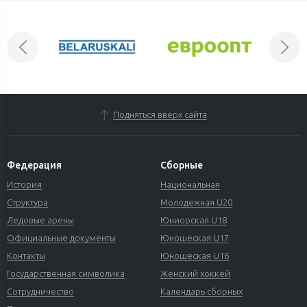
Подняться вверх сайта
Федерация
Сборные
История
Национальная
Структура
Молодежная U20
Ледовые арены
Юниорская U18
Официальные документы
Юношеская U17
Контакты
Юношеская U16
Государственная символика
Женский хоккей
Сотрудничество
Календарь сборных