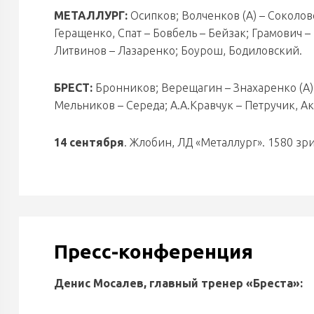
МЕТАЛЛУРГ:
Осипков; Волченков (А) – Соколовс
Геращенко, Спат – Бовбель – Бейзак; Грамович 
Литвинов – Лазаренко; Боурош, Бодиловский.
БРЕСТ:
Бронников; Верещагин – Знахаренко (А),
Мельников – Середа; А.А.Кравчук – Петручик, Ак
14 сентября
. Жлобин, ЛД «Металлург». 1580 зри
Пресс-конференция
Денис Мосалев, главный тренер «Бреста»: