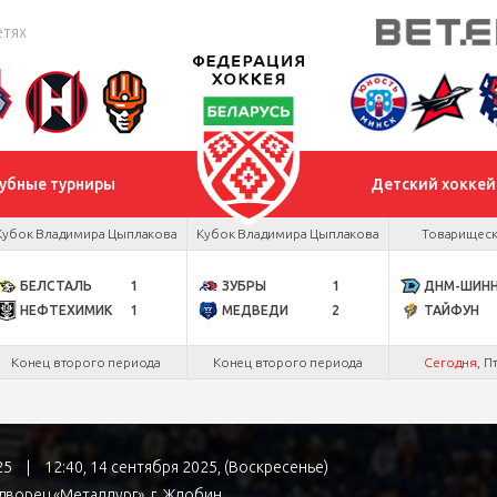
етях
убные турниры
Детский хоккей
Кубок Владимира Цыплакова
Кубок Владимира Цыплакова
Товарищеск
БЕЛСТАЛЬ
1
ЗУБРЫ
1
ДНМ-ШИН
НЕФТЕХИМИК
1
МЕДВЕДИ
2
ТАЙФУН
Конец второго периода
Конец второго периода
Сегодня
, П
№25
|
12:40, 14 сентября 2025, (Воскресенье)
дворец «Металлург»
, г. Жлобин