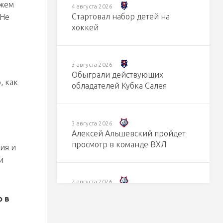
ожем
4 августа 2026
Стартовал набор детей на
 Не
хоккей
3 августа 2026
Обыграли действующих
, как
обладателей Кубка Салея
3 августа 2026
Алексей Альшевский пройдет
просмотр в команде ВХЛ
ия и
и
2 августа 2026
Егор Кузьменко: буду дальше
о в
стараться работать в том же
духе, выходить и побеждать