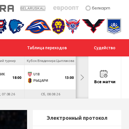
Таблица переходов
Судейство
ий турнир
Кубок Владимира Цыплакова
Кубок Владимира Цыплакова
НИК
U18
ДНМ-ОЛИМПИК
18:00
13:00
13:00
РЫЦАРИ
ЛОКО
Все матчи
т, 07.08.26
Сб, 08.08.26
Сб, 08.08.26
Электронный протокол