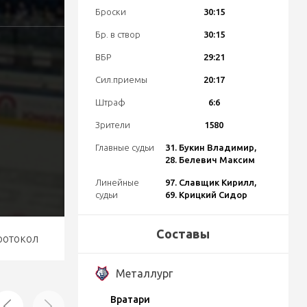
Броски
30:15
Бр. в створ
30:15
ВБР
29:21
Сил.приемы
20:17
Штраф
6:6
Зрители
1580
Главные судьи
31. Букин Владимир,
28. Белевич Максим
Линейные
97. Славщик Кирилл,
судьи
69. Крицкий Сидор
Составы
ротокол
Металлург
Вратари