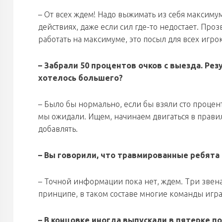
– От всех ждем! Надо выжимать из себя максиму
действиях, даже если сил где-то недостает. Про
работать на максимуме, это посыл для всех игро
– Забрали 50 процентов очков с выезда. Рез
хотелось большего?
– Было бы нормально, если бы взяли сто проценто
мы ожидали. Ищем, начинаем двигаться в прави
добавлять.
– Вы говорили, что травмированные ребята
– Точной информации пока нет, ждем. Три звена
принципе, в таком составе многие команды игра
– В концовке иногда выпускали в пятерке п