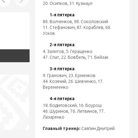
20. Осипков
,
31. Кузмаул
1-я пятерка
86. Волченков
,
98. Соколовский
11. Стефанович
,
87. Кораблев
,
66.
Усков
2-я пятерка
4. Залитов
,
5. Геращенко
47. Спат
,
22. Бовбель
,
71. Бейзак
3-я пятерка
9. Грамович
,
23. Ерменков
44. Козячий
,
26. Шевченко
,
17.
Веремеенко
4-я пятерка
18. Бодиловский
,
16. Боурош
46. Шуринов
,
76. Литвинов
,
77.
Лазаренко
Главный тренер:
Саяпин Дмитрий