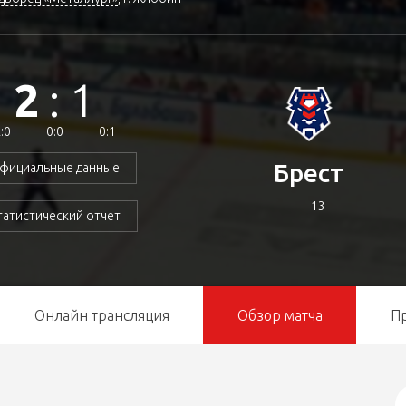
2
:
1
:0
0:0
0:1
Брест
фициальные данные
13
татистический отчет
Онлайн трансляция
Обзор матча
П