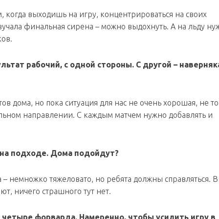
м, когда выходишь на игру, концентрироваться на своих
звучала финальная сирена – можно выдохнуть. А на льду ну
ков.
ультат рабочий, с одной стороны. С другой – наверняк
в дома, но пока ситуация для нас не очень хорошая, не то
льном направлении. С каждым матчем нужно добавлять и
 на подходе. Дома подойдут?
 – немножко тяжеловато, но ребята должны справляться. В
ют, ничего страшного тут нет.
о четыре форварда. Намеренно, чтобы усилить игру в