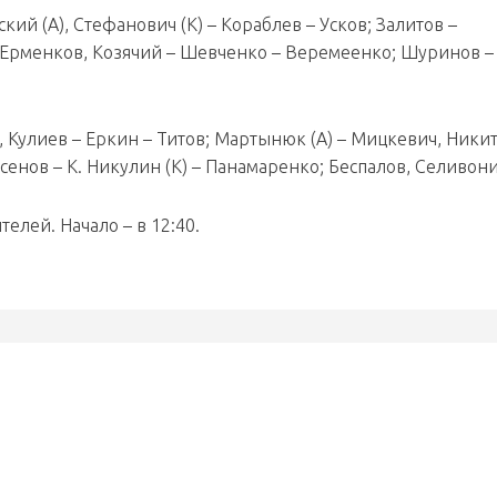
кий (А), Стефанович (К) – Кораблев – Усков; Залитов –
– Ерменков, Козячий – Шевченко – Веремеенко; Шуринов – 
 Кулиев – Еркин – Титов; Мартынюк (А) – Мицкевич, Никит
сенов – К. Никулин (К) – Панамаренко; Беспалов, Селивони
телей. Начало – в 12:40.