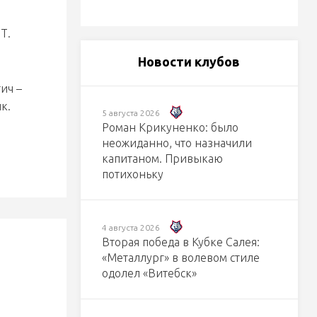
Т.
Новости клубов
ич –
к.
5 августа 2026
Роман Крикуненко: было
неожиданно, что назначили
капитаном. Привыкаю
потихоньку
4 августа 2026
Вторая победа в Кубке Салея:
«Металлург» в волевом стиле
одолел «Витебск»