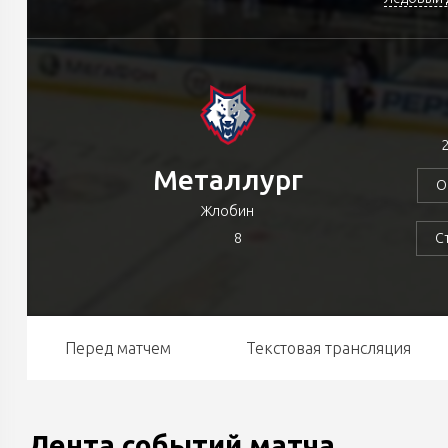
2
Металлург
О
Жлобин
8
С
Перед матчем
Текстовая трансляция
Лента событий матча