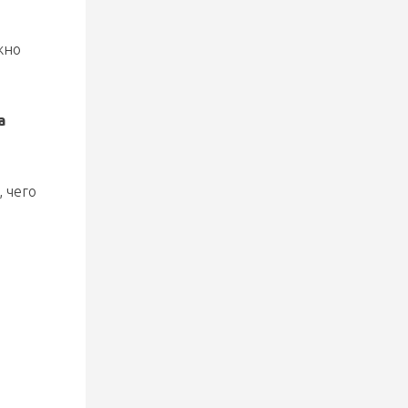
жно
2 августа 2026
«Металлург» забросил 10 шайб
«Локомотиву» в первом матче
Кубка Салея: Кузьменко набрал
а
6 очков, у Стефановича и
Гришкова дубли
, чего
29 июля 2026
Сыграли на равных с командой
из КХЛ
28 июля 2026
БИЛЕТЫ НА МАТЧИ КУБКА
САЛЕЯ – В ПРОДАЖЕ