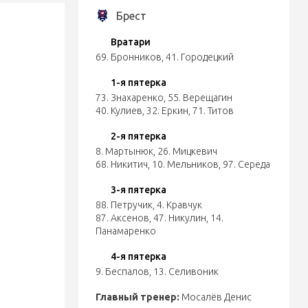
Брест
Вратари
69. Бронников
,
41. Городецкий
1-я пятерка
73. Знахаренко
,
55. Верещагин
40. Кулиев
,
32. Еркин
,
71. Титов
2-я пятерка
8. Мартынюк
,
26. Мицкевич
68. Никитич
,
10. Мельников
,
97. Середа
3-я пятерка
88. Петручик
,
4. Кравчук
87. Аксенов
,
47. Никулин
,
14.
Панамаренко
4-я пятерка
9. Беспалов
,
13. Селивоник
Главный тренер:
Мосалёв Денис