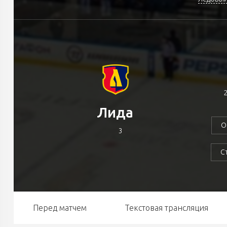
2
Лида
О
3
С
Перед матчем
Текстовая трансляция