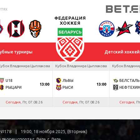
етях
убные турниры
Детский хоккей
Кубок Владимира Цыплакова
Кубок Владимира Цыплакова
Кубок Владими
U18
ЛЬВЫ
БЕЛСТАЛЬ
13:00
13:00
РЫЦАРИ
РЫСИ
НЕФТЕХИ
Сегодня
, Пт, 07.08.26
Сегодня
, Пт, 07.08.26
Сегодня
, П
а №178
|
19:00, 18 ноября 2025, (Вторник)
дворец спорта г. Лида
, г. Лида