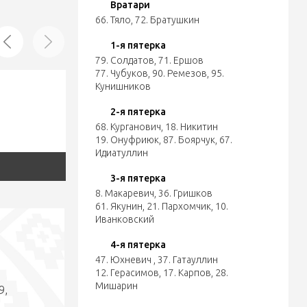
Вратари
66. Тяло
,
72. Братушкин
1-я пятерка
79. Солдатов
,
71. Ершов
77. Чубуков
,
90. Ремезов
,
95.
Кунишников
2-я пятерка
68. Курганович
,
18. Никитин
19. Онуфриюк
,
87. Боярчук
,
67.
Идиатуллин
3-я пятерка
8. Макаревич
,
36. Гришков
61. Якунин
,
21. Пархомчик
,
10.
Иванковский
4-я пятерка
47. Юхневич
,
37. Гатауллин
12. Герасимов
,
17. Карпов
,
28.
Мишарин
9,