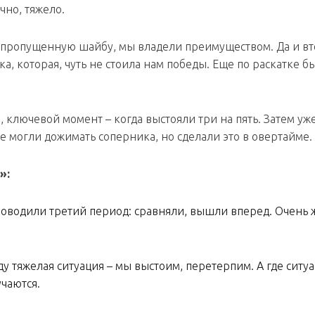
чно, тяжело.
 пропущенную шайбу, мы владели преимуществом. Да и в
а, которая, чуть не стоила нам победы. Еще по раскатке б
 ключевой момент – когда выстояли три на пять. Затем уж
 могли дожимать соперника, но сделали это в овертайме.
»:
проводили третий период: сравняли, вышли вперед. Очень 
у тяжелая ситуация – мы выстоим, перетерпим. А где ситу
учаются.