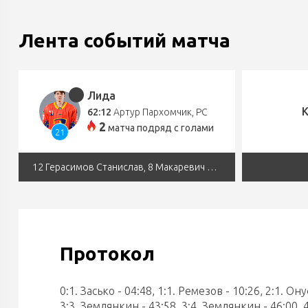
Лента событий матча
Лида
62:12
Артур Пархомчик
, РС
2
матчa подряд с голами
21
12 Герасимов Станислав, 8 Макаревич Александр
Протокол
0:1. Засько - 04:48, 1:1. Ремезов - 10:26, 2:1. О
3:3. Землянкин - 43:58, 3:4. Землянкин - 46:00, 4