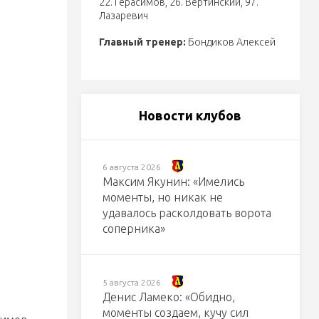
22. Герасимов
,
26. Вертинский
,
97.
Лазаревич
Главный тренер:
Бондиков Алексей
Новости клубов
6 августа 2026
Максим Якунин: «Имелись
моменты, но никак не
удавалось расколдовать ворота
соперника»
5 августа 2026
Денис Ламеко: «Обидно,
моменты создаем, кучу сил