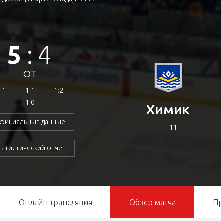
5
:
4
ОТ
:1
1:1
1:2
1:0
Химик
фициальные данные
11
татистический отчет
Онлайн трансляция
Обзор матча
П