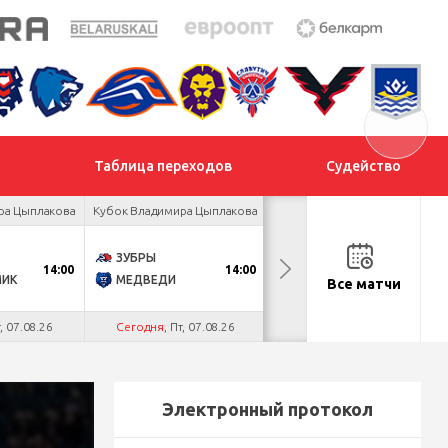
Таблица переходов
Судейство
ра Цыплакова
Кубок Владимира Цыплакова
Товарищеский турнир
ЗУБРЫ
ДНМ-ШИННИК
14:00
14:00
18:00
МИК
МЕДВЕДИ
ТАЙФУН
Все матчи
т, 07.08.26
Сегодня
, Пт, 07.08.26
Сегодня
, Пт, 07.08.26
Электронный протокол