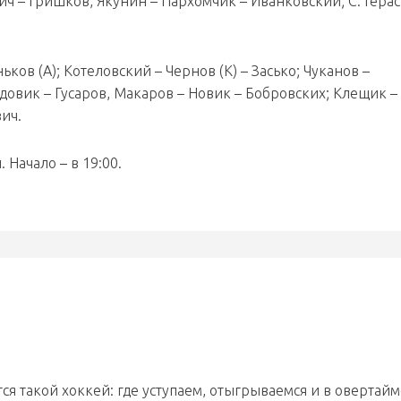
ч – Гришков, Якунин – Пархомчик – Иванковский; С. Гера
ков (А); Котеловский – Чернов (К) – Засько; Чуканов –
адовик – Гусаров, Макаров – Новик – Бобровских; Клещик –
ич.
 Начало – в 19:00.
я такой хоккей: где уступаем, отыгрываемся и в овертайм