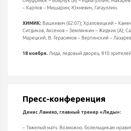
Онуфриюк – Боярчук (А) – Идиатуллин; Макареви
– Карпов – Мишарин; Юхневич, Гатауллин.
ХИМИК:
Вашкевич (62:07); Храповицкий – Камень
Ситдиков, Аксенов – Землянкин – Жидких (А); С
Марецкий, В. Герасимов – Вертинский – Лазарев
18 ноября.
Лида, ледовый дворец. 810 зрителей.
Пресс-конференция
Денис Ламеко, главный тренер «Лиды»:
– Тяжелый матч. Возможно, болельщикам нравитс