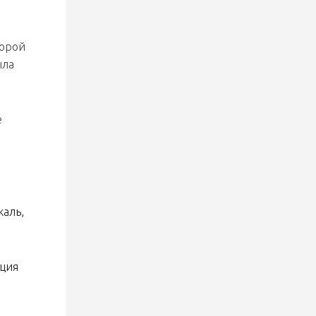
31 июля 2026
торой
Старт продажи билетов на
ыла
Кубок Руслана Салея
е
16 июля 2026
Июль. Единый день
информирования.
15 июля 2026
жаль,
УСИЛЕНИЕ В СОСТАВЕ
«ХИМИКА»
ация
15 июля 2026
ПОПОЛНЕНИЕ В СОСТАВЕ