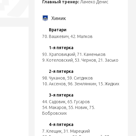
Главный тренер:
Ламеко Денис
Химик
Вратари
70. Вашкевич
,
42. Малков
1-я пятерка
93. Храповицкий
,
71. Каменьков
9. Котеловский
,
53. Чернов
,
21. Засько
2-я пятерка
98. Чуканов
,
59. Ситдиков
10. Аксенов
,
96. Землянкин
,
15. Жидких
3-я пятерка
44. Садовик
,
65. Гусаров
54. Макаров
,
55. Новик
,
75.
Бобровских
4-я пятерка
7. Клещик
,
31. Марецкий