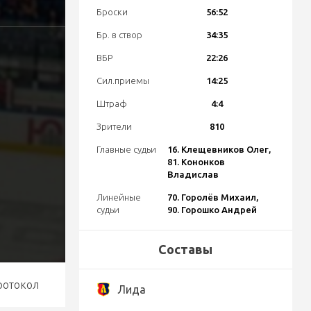
Броски
56:52
Бр. в створ
34:35
ВБР
22:26
Сил.приемы
14:25
Штраф
4:4
Зрители
810
Главные судьи
16. Клещевников Олег,
81. Кононков
Владислав
Линейные
70. Горолёв Михаил,
судьи
90. Горошко Андрей
Составы
ротокол
Лида