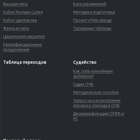
Высшая лига
База упражнений
Кубок Руслана Салея
Методика подготовки
Кубок Цыплакова
Проект «Пять звезд»
Женская лига
Турнирные таблицы
Церемония закрытия
Квалификационные
предложения
Таблица переходов
Судейство
Как стать хоккейным
арбитром?
Судьи ОЧБ
Методические пособия
Запрос на рассмотрение
игрового эпизода в ОЧБ
Дисквалификации ОПРБ и
РС