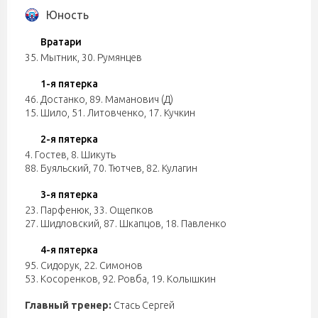
Юность
Вратари
35. Мытник
,
30. Румянцев
1-я пятерка
46. Достанко
,
89. Маманович (Д)
15. Шило
,
51. Литовченко
,
17. Кучкин
2-я пятерка
4. Гостев
,
8. Шикуть
88. Буяльский
,
70. Тютчев
,
82. Кулагин
3-я пятерка
23. Парфенюк
,
33. Ощепков
27. Шидловский
,
87. Шкапцов
,
18. Павленко
4-я пятерка
95. Сидорук
,
22. Симонов
53. Косоренков
,
92. Ровба
,
19. Колышкин
Главный тренер:
Стась Сергей