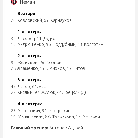
Неман
Вратари
74. Козловский
,
69. Карнаухов
1-я пятерка
32. Лисовец
,
11. Дудко
10. Андрющенко
,
96. Поддубный
,
13. Колготин
2-я пятерка
92. Желдаков
,
26. Клопов
7. Авраменко
,
19. Смирнов
,
17. Титов
3-я пятерка
45. Летов
,
61. Усс
28. Кислый
,
97. Жилюк
,
44. Грецкий (Д)
4-я пятерка
23. Антонович
,
91. Бастрыкин
14. Малашкевич
,
87. Жуковский
,
12. Ажгирей
Главный тренер:
Антонов Андрей