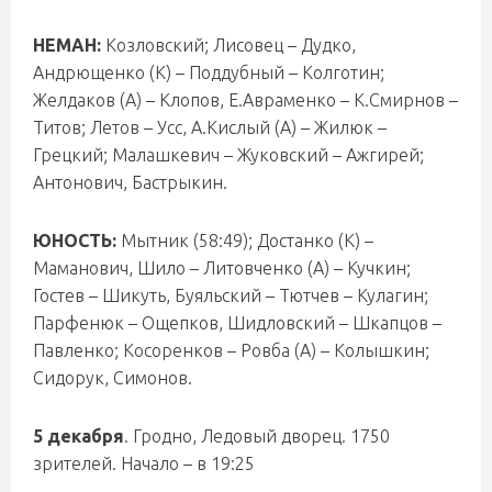
НЕМАН:
Козловский; Лисовец – Дудко,
Андрющенко (К) – Поддубный – Колготин;
Желдаков (А) – Клопов, Е.Авраменко – К.Смирнов –
Титов; Летов – Усс, А.Кислый (А) – Жилюк –
Грецкий; Малашкевич – Жуковский – Ажгирей;
Антонович, Бастрыкин.
ЮНОСТЬ:
Мытник (58:49); Достанко (К) –
Маманович, Шило – Литовченко (А) – Кучкин;
Гостев – Шикуть, Буяльский – Тютчев – Кулагин;
Парфенюк – Ощепков, Шидловский – Шкапцов –
Павленко; Косоренков – Ровба (А) – Колышкин;
Сидорук, Симонов.
5 декабря
. Гродно, Ледовый дворец. 1750
зрителей. Начало – в 19:25