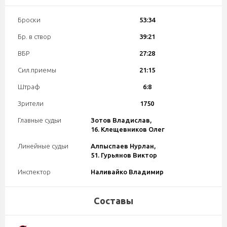
Броски
53:34
Бр. в створ
39:21
ВБР
27:28
Сил.приемы
21:15
Штраф
6:8
Зрители
1750
Главные судьи
Зотов Владислав,
16. Клещевников Олег
Линейные судьи
Алпыспаев Нурлан,
51. Гурьянов Виктор
Инспектор
Наливайко Владимир
Составы