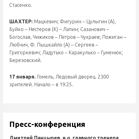
Стасенко.
ШАХТЕР:
Мацкевич; Фигурин – Цулыгин (А),
Буйко – Нестеров (К) – Лапин; Сазанович –
Богослав, Чижиков – Петров – Чухраев; Пожиган –
Любчич, Ф. Пышкайло (А) – Сергеев –
Григоркевич; Ладутько – Каракулько – Гуменюк;
Березовский.
17 января.
Гомель, Ледовый дворец. 2300
зрителей. Начало – в 19:25.
Пресс-конференция
Дмитрий Панцырев, и.о. главного тренера