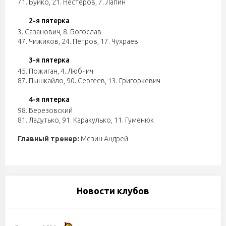
71. Буйко
,
21. Нестеров
,
7. Лапин
2-я пятерка
3. Сазанович
,
8. Богослав
47. Чижиков
,
24. Петров
,
17. Чухраев
3-я пятерка
45. Пожиган
,
4. Любчич
87. Пышкайло
,
90. Сергеев
,
13. Григоркевич
4-я пятерка
98. Березовский
81. Ладутько
,
91. Каракулько
,
11. Гуменюк
Главный тренер:
Мезин Андрей
Новости клубов