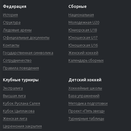
Федерация
Сборные
История
Национальная
Структура
Молодежная U20
Ледовые арены
Юниорская U18
Официальные документы
Юношеская U17
Контакты
Юношеская U16
Государственная символика
Женский хоккей
Сотрудничество
Календарь сборных
Правила поведения
Клубные турниры
Детский хоккей
Экстралига
Хоккейные школы
Высшая лига
База упражнений
Кубок Руслана Салея
Методика подготовки
Кубок Цыплакова
Проект «Пять звезд»
Женская лига
Турнирные таблицы
Церемония закрытия