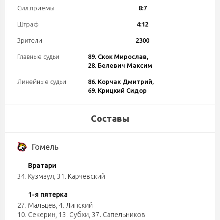
Сил.приемы
8:7
Штраф
4:12
Зрители
2300
Главные судьи
89. Скок Мирослав,
28. Белевич Максим
Линейные судьи
86. Корчак Дмитрий,
69. Крицкий Сидор
Составы
Гомель
Вратари
34. Кузмаул
,
31. Карчевский
1-я пятерка
27. Мальцев
,
4. Липский
10. Секерин
,
13. Субхи
,
37. Сапельников