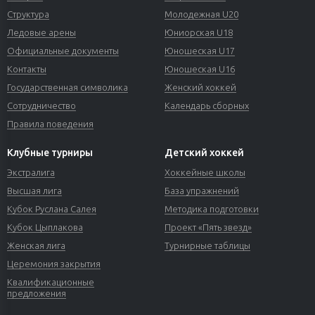
Структура
Молодежная U20
Ледовые арены
Юниорская U18
Официальные документы
Юношеская U17
Контакты
Юношеская U16
Государственная символика
Женский хоккей
Сотрудничество
Календарь сборных
Правила поведения
Клубные турниры
Детский хоккей
Экстралига
Хоккейные школы
Высшая лига
База упражнений
Кубок Руслана Салея
Методика подготовки
Кубок Цыплакова
Проект «Пять звезд»
Женская лига
Турнирные таблицы
Церемония закрытия
Квалификационные
предложения