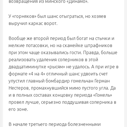
возвращения из минского «Динамо».
У «горняков» был шанс отыграться, но хозяев
выручил каркас ворот.
Вообще же второй период был богат на стычки и
мелкие потасовки, но на скамейке штрафников
при этом чаще оказывались гости. Правда, больше
реализовать удаления соперников в этой
двадцатиминутке «рысям» не удалось. А при игре в
формате «4 на 4» отличный шанс удвоить счет
упустил главный бомбардир гомельчан Герман
Нестеров, промахнувшийся мимо пустого угла. Да
и в полных составах концовку периода «Гомель»
провел лучше, серьезно поддушивая соперника в
его зоне.
В начале третьего периода болезненными