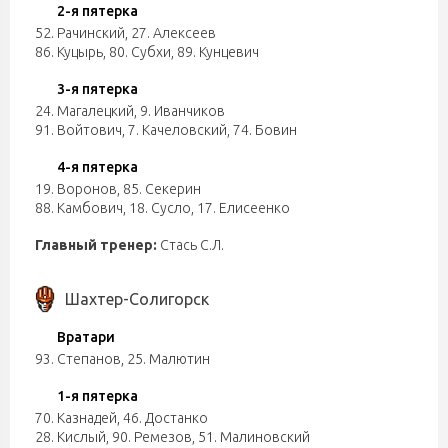
2-я пятерка
52. Рачинский
,
27. Алексеев
86. Куцырь
,
80. Субхи
,
89. Кунцевич
3-я пятерка
24. Магалецкий
,
9. Иванчиков
91. Войтович
,
7. Качеловский
,
74. Бовин
4-я пятерка
19. Воронов
,
85. Секерин
88. Камбович
,
18. Сусло
,
17. Елисеенко
Главный тренер:
Стась С.Л.
Шахтер-Солигорск
Вратари
93. Степанов
,
25. Малютин
1-я пятерка
70. Казнадей
,
46. Достанко
28. Кислый
,
90. Ремезов
,
51. Малиновский