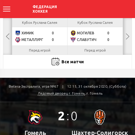
акова
Кубок Руслана Салея
Кубок Руслана Салея
К
ХИМИК
0
МОГИЛЕВ
0
Г
БУЛ
МЕТАЛЛУРГ
0
СЛАВУТИЧ
0
Л
Перед игрой
Перед игрой
Все матчи
Betera-Экстралига, игра №67
|
12:15, 31 октября 2020, (Суббота)
Ледовый дворец г. Гомель
, г. Гомель
2
:
0
Гомель
Шахтер-Солигорск