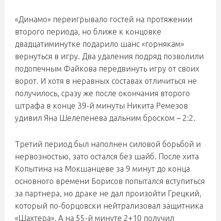
«Динамо» переигрывало гостей на протяжении
второго периода, но ближе к концовке
двадцатиминутке подарило шанс «горнякам»
вернуться в игру. Два удаления подряд позволили
подопечным Файкова передвинуть игру от своих
ворот. И хотя в неравных составах отличиться не
получилось, сразу же после окончания второго
штрафа в конце 39-й минуты Никита Ремезов
удивил Яна Шелепенева дальним броском – 2:2.
Третий период был наполнен силовой борьбой и
нервозностью, зато остался без шайб. После хита
Копытина на Мокшанцеве за 9 минут до конца
основного времени Борисов попытался вступиться
за партнера, но драке не дал произойти Грецкий,
который по-борцовски нейтрализовал защитника
«Шахтера». А на 55-й минуте 2+10 получил