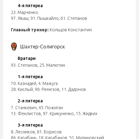
4-я пятерка
23. Марченко
97. Яваш
,
91. Пышкайло
,
61. Степанов
Главный тренер:
Кольцов Константин
Шахтер-Солигорск
Вратари
93. Степанов
,
25. Малютин
1-я пятерка
70. Казнадей
,
4. Мажуга
28. Кислый
,
90. Ремезов
,
11. Дадонов
2-я пятерка
7. Станкевич
,
45. Пожиган
13. Феклистов
,
97. Крикуненко
,
15. Жидких
3-я пятерка
8. Лесников
,
81. Борисов
86. Карабань
,
18. Карабанов
,
51. Малиновский