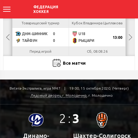
акова
Товарищеский турнир
Кубок Владимира Цыплакова
Кубо
ДНМ-ШИННИК
0
U18
БУЛ
13:00
ТАЙФУН
0
РЫЦАРИ
Л
Перед игрой
Сб, 08.08.26
Все матчи
Betera-Экстралига, игра №47
|
19:00, 15 октября 2020, (Четверг)
Ледовый дворец г. Молодечно
, г. Молодечно
2
:
3
Динамо-
Шахтер-Солигорск