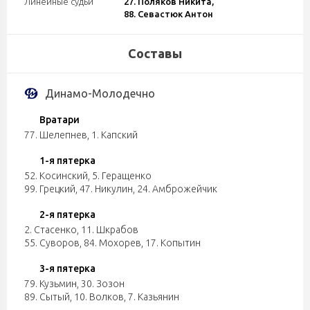
Линейные судьи
27. Поляков Никита,
88. Севастюк Антон
Составы
Динамо-Молодечно
Вратари
77. Шелепнев
,
1. Капский
1-я пятерка
52. Косинский
,
5. Геращенко
99. Грецкий
,
47. Никулин
,
24. Амброжейчик
2-я пятерка
2. Стасенко
,
11. Шкрабов
55. Суворов
,
84. Мохорев
,
17. Копытин
3-я пятерка
79. Кузьмин
,
30. Зозон
89. Сытый
,
10. Волков
,
7. Казьянин