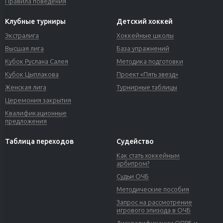
Правила поведения
Клубные турниры
Детский хоккей
Экстралига
Хоккейные школы
Высшая лига
База упражнений
Кубок Руслана Салея
Методика подготовки
Кубок Цыплакова
Проект «Пять звезд»
Женская лига
Турнирные таблицы
Церемония закрытия
Квалификационные
предложения
Таблица переходов
Судейство
Как стать хоккейным
арбитром?
Судьи ОЧБ
Методические пособия
Запрос на рассмотрение
игрового эпизода в ОЧБ
Дисквалификации ОПРБ и