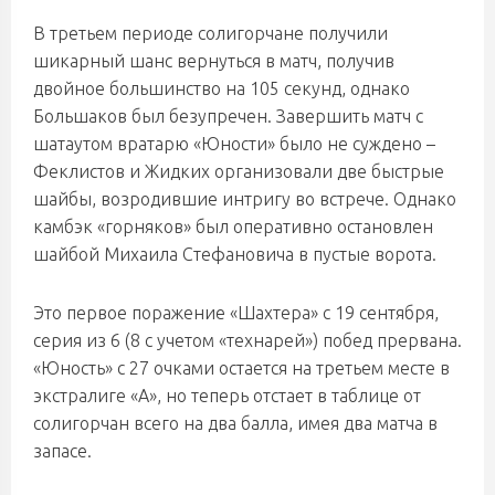
В третьем периоде солигорчане получили
шикарный шанс вернуться в матч, получив
двойное большинство на 105 секунд, однако
Большаков был безупречен. Завершить матч с
шатаутом вратарю «Юности» было не суждено –
Феклистов и Жидких организовали две быстрые
шайбы, возродившие интригу во встрече. Однако
камбэк «горняков» был оперативно остановлен
шайбой Михаила Стефановича в пустые ворота.
Это первое поражение «Шахтера» с 19 сентября,
серия из 6 (8 с учетом «технарей») побед прервана.
«Юность» с 27 очками остается на третьем месте в
экстралиге «А», но теперь отстает в таблице от
солигорчан всего на два балла, имея два матча в
запасе.