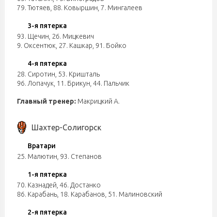
79. Тютяев
,
88. Ковыршин
,
7. Мингалеев
3-я пятерка
93. Щечин
,
26. Мицкевич
9. Оксентюк
,
27. Кашкар
,
91. Бойко
4-я пятерка
28. Сиротин
,
53. Кришталь
96. Лопачук
,
11. Брикун
,
44. Пальчик
Главный тренер:
Макрицкий А.
Шахтер-Солигорск
Вратари
25. Малютин
,
93. Степанов
1-я пятерка
70. Казнадей
,
46. Достанко
86. Карабань
,
18. Карабанов
,
51. Малиновский
2-я пятерка