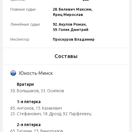
Главные судьи
28. Белевич Максим,
Ярец Мирослав
Линейные судьи
92. Акулов Роман,
59. Голяк Дмитрий
Инспектор
Проскуров Владимир
Составы
Юность-Минск
Вратари
30. Большаков
,
33. Осипков
1-я пятерка
85. Антонов
,
15. Казакевич
23. Стефанович
,
18. Дрозд
,
92. Парфеевец
2-я пятерка
65. Таталин
,
75. Виноградов