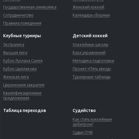
Государственная символика
Женский хоккей
Сотрудничество
Календарь сборных
Правила поведения
Клубные турниры
Детский хоккей
Экстралига
Хоккейные школы
Высшая лига
База упражнений
Кубок Руслана Салея
Методика подготовки
Кубок Цыплакова
Проект «Пять звезд»
Женская лига
Турнирные таблицы
Церемония закрытия
Квалификационные
предложения
Таблица переходов
Судейство
Как стать хоккейным
арбитром?
Судьи ОЧБ