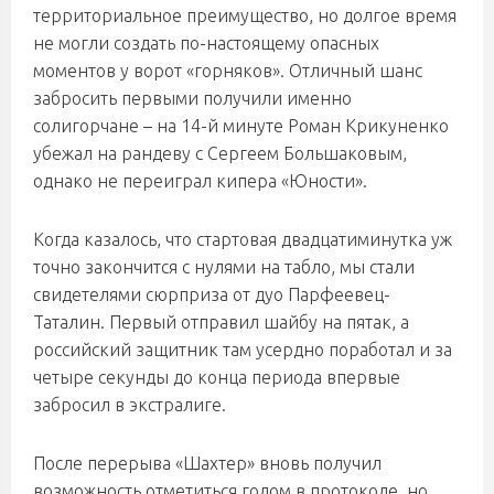
территориальное преимущество, но долгое время
не могли создать по-настоящему опасных
моментов у ворот «горняков». Отличный шанс
забросить первыми получили именно
солигорчане – на 14-й минуте Роман Крикуненко
убежал на рандеву с Сергеем Большаковым,
однако не переиграл кипера «Юности».
Когда казалось, что стартовая двадцатиминутка уж
точно закончится с нулями на табло, мы стали
свидетелями сюрприза от дуо Парфеевец-
Таталин. Первый отправил шайбу на пятак, а
российский защитник там усердно поработал и за
четыре секунды до конца периода впервые
забросил в экстралиге.
После перерыва «Шахтер» вновь получил
возможность отметиться голом в протоколе, но