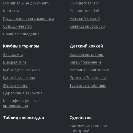
Официальные документы
Юношеская U17
Контакты
Юношеская U16
Государственная символика
Женский хоккей
Сотрудничество
Календарь сборных
Правила поведения
Клубные турниры
Детский хоккей
Экстралига
Хоккейные школы
Высшая лига
База упражнений
Кубок Руслана Салея
Методика подготовки
Кубок Цыплакова
Проект «Пять звезд»
Женская лига
Турнирные таблицы
Церемония закрытия
Квалификационные
предложения
Таблица переходов
Судейство
Как стать хоккейным
арбитром?