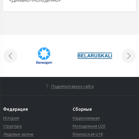
Подняться вверх сайта
Федерация
Сборные
История
Национальная
Структура
Молодежная U20
Ледовые арены
Юниорская U18