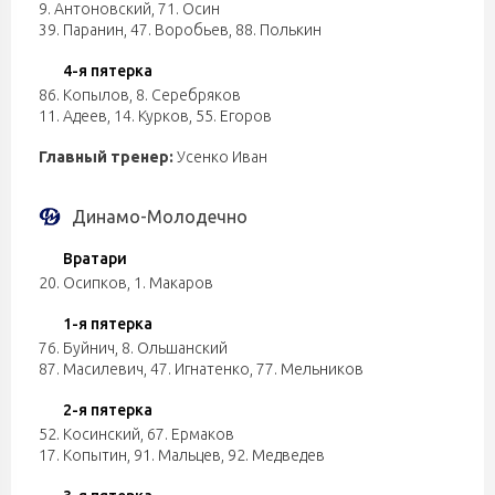
9. Антоновский
,
71. Осин
39. Паранин
,
47. Воробьев
,
88. Полькин
4-я пятерка
86. Копылов
,
8. Серебряков
11. Адеев
,
14. Курков
,
55. Егоров
Главный тренер:
Усенко Иван
Динамо-Молодечно
Вратари
20. Осипков
,
1. Макаров
1-я пятерка
76. Буйнич
,
8. Ольшанский
87. Масилевич
,
47. Игнатенко
,
77. Мельников
2-я пятерка
52. Косинский
,
67. Ермаков
17. Копытин
,
91. Мальцев
,
92. Медведев