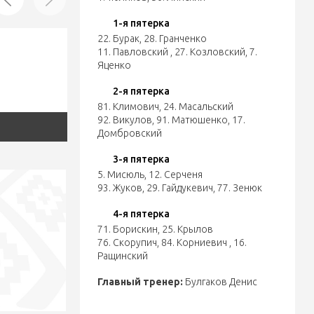
1-я пятерка
22. Бурак
,
28. Гранченко
11. Павловский
,
27. Козловский
,
7.
Яценко
2-я пятерка
81. Климович
,
24. Масальский
92. Викулов
,
91. Матюшенко
,
17.
Домбровский
3-я пятерка
5. Мисюль
,
12. Серченя
93. Жуков
,
29. Гайдукевич
,
77. Зенюк
4-я пятерка
71. Борискин
,
25. Крылов
76. Скорупич
,
84. Корниевич
,
16.
Ращинский
Главный тренер:
Булгаков Денис