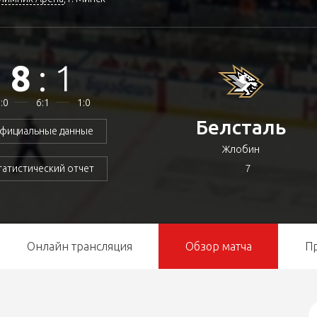
8
:
1
:0
6:1
1:0
Белсталь
фициальные данные
Жлобин
7
татистический отчет
Онлайн трансляция
Обзор матча
П