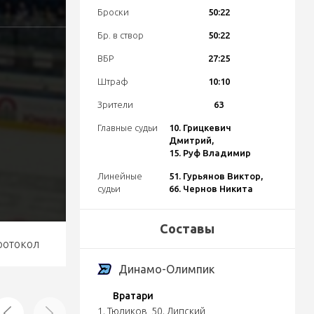
Броски
50:22
Бр. в створ
50:22
ВБР
27:25
Штраф
10:10
Зрители
63
Главные судьи
10. Грицкевич
Дмитрий,
15. Руф Владимир
Линейные
51. Гурьянов Виктор,
судьи
66. Чернов Никита
Составы
ротокол
Динамо-Олимпик
Вратари
1. Тюликов
,
50. Липский