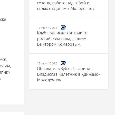
сезону, работе над собой и
целях с «Динамо-Молодечно»
тоже
17 июля 2026
Клуб подписал контракт с
российским нападающим
Виктором Комаровым.
мся,
15 июля 2026
бятам,
Обладатель Кубка Гагарина
мпик»
Владислав Калетник в «Динамо-
о
Молодечно»