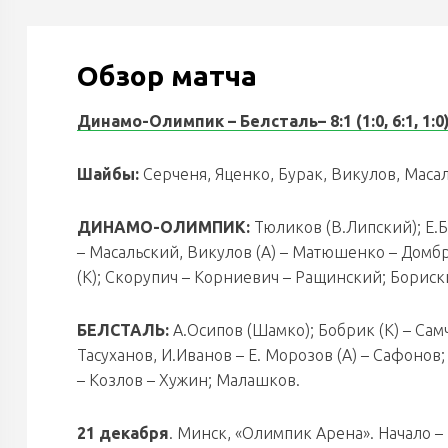
Обзор матча
Динамо-Олимпик – Белсталь
– 8:1 (1:0, 6:1, 1:0
Шайбы:
Серченя, Яценко, Бурак, Викулов, Маса
ДИНАМО-ОЛИМПИК:
Тюликов (В.Липский); Е.
– Масальский, Викулов (А) – Матюшенко – Домбр
(К); Скорупич – Корниевич – Ращинский; Бориск
БЕЛСТАЛЬ:
А.Осипов (Шамко); Бобрик (К) – Сам
Тасуханов, И.Иванов – Е. Морозов (А) – Сафонов
– Козлов – Хужин; Малашков.
21 декабря
. Минск, «Олимпик Арена». Начало – 