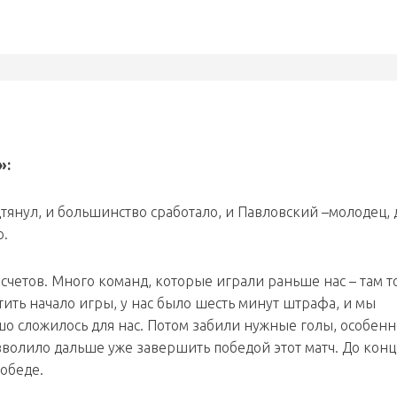
»:
дтянул, и большинство сработало, и Павловский –молодец, 
о.
счетов. Много команд, которые играли раньше нас – там т
етить начало игры, у нас было шесть минут штрафа, и мы
о сложилось для нас. Потом забили нужные голы, особенн
волило дальше уже завершить победой этот матч. До конц
победе.