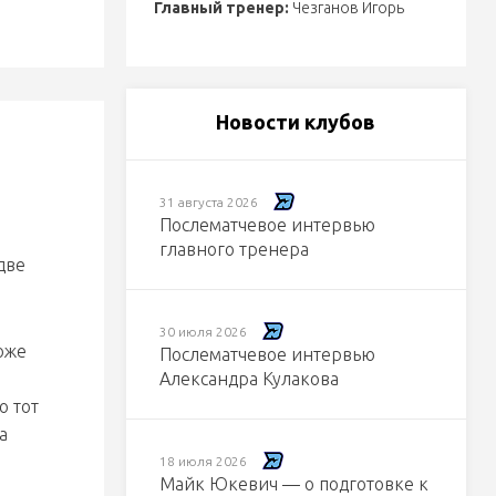
Главный тренер:
Чезганов Игорь
Новости клубов
31 августа 2026
Послематчевое интервью
главного тренера
две
30 июля 2026
оже
Послематчевое интервью
Александра Кулакова
о тот
а
18 июля 2026
Майк Юкевич — о подготовке к