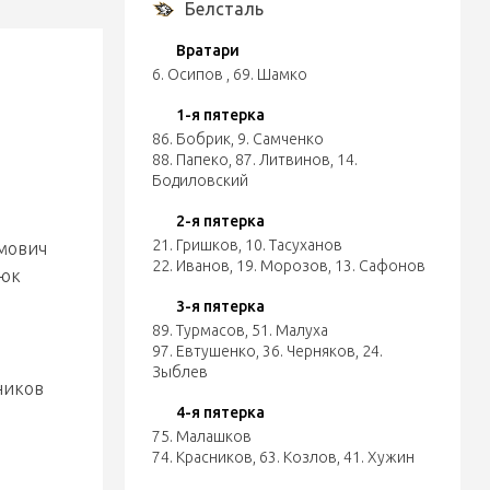
Белсталь
Вратари
6. Осипов
,
69. Шамко
1-я пятерка
86. Бобрик
,
9. Самченко
88. Папеко
,
87. Литвинов
,
14.
Бодиловский
2-я пятерка
21. Гришков
,
10. Тасуханов
имович
22. Иванов
,
19. Морозов
,
13. Сафонов
нюк
3-я пятерка
89. Турмасов
,
51. Малуха
97. Евтушенко
,
36. Черняков
,
24.
Зыблев
ников
4-я пятерка
75. Малашков
74. Красников
,
63. Козлов
,
41. Хужин