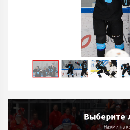
Выберите л
Нажми на к