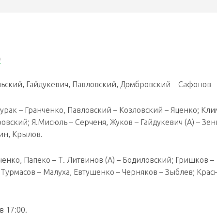
)
льский, Гайдукевич, Павловский, Домбровский – Сафонов
Бурак – Гранченко, Павловский – Козловский – Яценко; Кл
овский; Я.Мисюль – Серченя, Жуков – Гайдукевич (А) – Зе
ин, Крылов.
ченко, Папеко – Т. Литвинов (А) – Бодиловский; Гришков –
; Турмасов – Малуха, Евтушенко – Черняков – Зыблев; Крас
в 17:00.