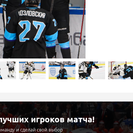
учших игроков матча!
оманду и сделай свой выбор