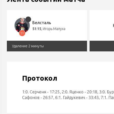
Белсталь
51:15
,
Игорь Малуха
51
Удаление 2 минуты
Протокол
1:0. Серченя - 17:25, 2:0. Яценко - 20:18, 3:0. Бур
Сафонов - 26:57, 6:1. Гайдукевич - 33:43, 7:1. П