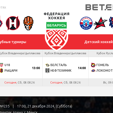
етях
убные турниры
Детский хоккей
Кубок Владимира Цыплакова
Кубок Владимира Цыплакова
Кубок Русл
U18
БЕЛСТАЛЬ
ГОМЕЛЬ
13:00
14:00
РЫЦАРИ
НЕФТЕХИМИК
ЛОКОМОТ
Сегодня
, Сб, 08.08.26
Сегодня
, Сб, 08.08.26
Вс, 09.
а №235
|
17:00, 21 декабря 2024, (Суббота)
лимпик Арена
, г. Минск