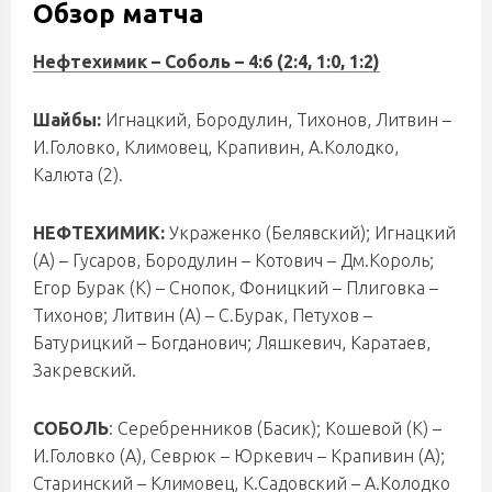
Обзор матча
Нефтехимик – Соболь
– 4:6 (2:4, 1:0, 1:2)
Шайбы:
Игнацкий, Бородулин, Тихонов, Литвин –
И.Головко, Климовец, Крапивин, А.Колодко,
Калюта (2).
НЕФТЕХИМИК:
Украженко (Белявский); Игнацкий
(А) – Гусаров, Бородулин – Котович – Дм.Король;
Егор Бурак (К) – Снопок, Фоницкий – Плиговка –
Тихонов; Литвин (А) – С.Бурак, Петухов –
Батурицкий – Богданович; Ляшкевич, Каратаев,
Закревский.
СОБОЛЬ
: Серебренников (Басик); Кошевой (К) –
И.Головко (А), Севрюк – Юркевич – Крапивин (А);
Старинский – Климовец, К.Садовский – А.Колодко