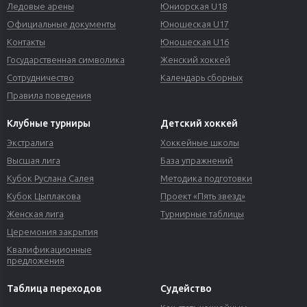
Ледовые арены
Юниорская U18
Официальные документы
Юношеская U17
Контакты
Юношеская U16
Государственная символика
Женский хоккей
Сотрудничество
Календарь сборных
Правила поведения
Клубные турниры
Детский хоккей
Экстралига
Хоккейные школы
Высшая лига
База упражнений
Кубок Руслана Салея
Методика подготовки
Кубок Цыплакова
Проект «Пять звезд»
Женская лига
Турнирные таблицы
Церемония закрытия
Квалификационные
предложения
Таблица переходов
Судейство