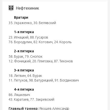
Нефтехимик
Вратари
35. Украженко
,
30. Белявский
1-я пятерка
23. Игнацкий
,
88. Гусаров
76. Бородулин
,
82. Котович
,
24. Король
2-я пятерка
58. Бурак
,
79. Снопок
12. Фоницкий
,
20. Плиговка
,
87. Тихонов
3-я пятерка
18. Литвин
,
64. Бурак
11. Петухов
,
98. Батурицкий
,
91. Богданович
4-я пятерка
86. Ляшкевич
43. Каратаев
,
77. Закревский
Главный тренер:
Якушев Александр