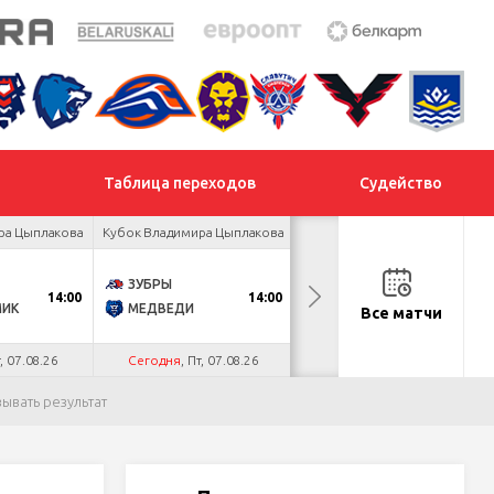
Таблица переходов
Судейство
ра Цыплакова
Кубок Владимира Цыплакова
Товарищеский турнир
ЗУБРЫ
ДНМ-ШИННИК
14:00
14:00
18:00
МИК
МЕДВЕДИ
ТАЙФУН
Все матчи
т, 07.08.26
Сегодня
, Пт, 07.08.26
Сегодня
, Пт, 07.08.26
зывать результат