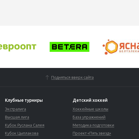
Подняться вверх сайта
Клубные турниры
Детский хоккей
Экстралига
Хоккейные школы
Высшая лига
База упражнений
Кубок Руслана Салея
Методика подготовки
Кубок Цыплакова
Проект «Пять звезд»