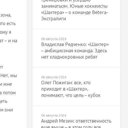
заниматься». Юные хоккеисты
«Шахтера» – о команде Betera-
езона,
Экстралиги
то есть
ому я
06 августа 2026
т – и на
Владислав Рядченко: «Шахтер»
– амбициозная команда. Здесь
нет хладнокровных ребят
ет
 Нет, мы
06 августа 2026
Олег Пожиган: все, кто
ом мне
приходит в «Шахтер»,
а потом
понимают, что цель – кубок
деть
ем они
06 августа 2026
Андрей Мезин: ответственность
еще выше – в этом году все