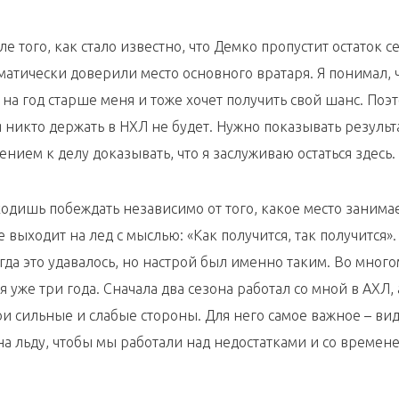
ле того, как стало известно, что Демко пропустит остаток с
матически доверили место основного вратаря. Я понимал, ч
на год старше меня и тоже хочет получить свой шанс. Поэт
 никто держать в НХЛ не будет. Нужно показывать результа
ением к делу доказывать, что я заслуживаю остаться здесь.
ходишь побеждать независимо от того, какое место занима
 выходит на лед с мыслью: «Как получится, так получится».
егда это удавалось, но настрой был именно таким. Во мног
 уже три года. Сначала два сезона работал со мной в АХЛ, 
и сильные и слабые стороны. Для него самое важное – ви
на льду, чтобы мы работали над недостатками и со времен