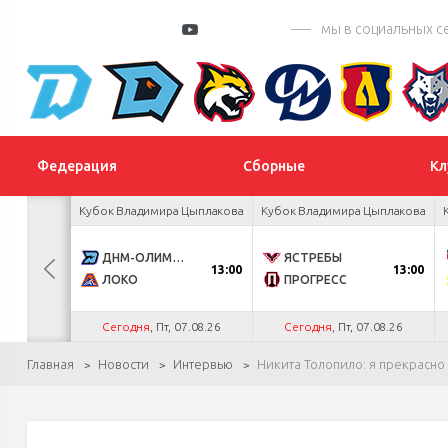
мы в социальных с
Федерация
Сборные
Кл
 Цыплакова
Кубок Владимира Цыплакова
Кубок Владимира Цыплакова
3
ДНМ-ОЛИМПИК
ЯСТРЕБЫ
13:00
13:00
1
ЛОКО
ПРОГРЕСС
.26
Сегодня
, Пт, 07.08.26
Сегодня
, Пт, 07.08.26
Главная
Новости
Интервью
Никита Толопило: я прекрасно 