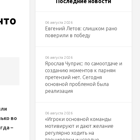
Последние новости
что
06 августа 2026
Евгений Летов: слишком рано
поверили в победу
06 августа 2026
Ярослав Чуприс: по самоотдаче и
созданию моментов к парням
претензий нет. Сегодня
основной проблемой была
реализация
ыли
06 августа 2026
ько во
«Игроки основной команды
мотивируют и дают желание
гда –
регулярно ходить на
тренировки и усердно