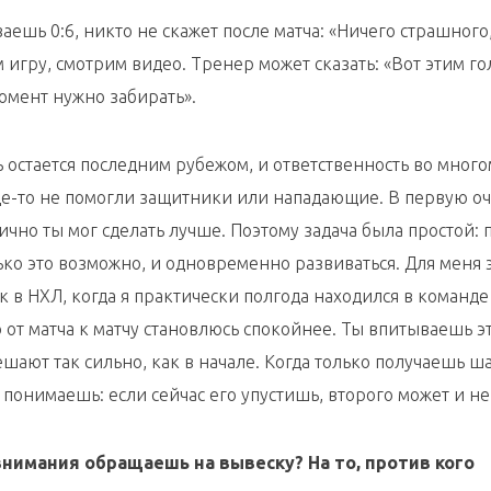
аешь 0:6, никто не скажет после матча: «Ничего страшного,
игру, смотрим видео. Тренер может сказать: «Вот этим го
момент нужно забирать».
ь остается последним рубежом, и ответственность во мног
 где-то не помогли защитники или нападающие. В первую о
лично ты мог сделать лучше. Поэтому задача была простой: 
ко это возможно, и одновременно развиваться. Для меня 
в НХЛ, когда я практически полгода находился в команде
то от матча к матчу становлюсь спокойнее. Ты впитываешь э
шают так сильно, как в начале. Когда только получаешь ша
онимаешь: если сейчас его упустишь, второго может и не
внимания обращаешь на вывеску? На то, против кого