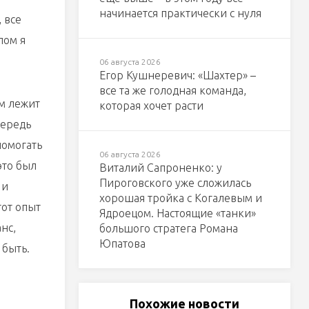
начинается практически с нуля
 все
лом я
06 августа 2026
Егор Кушнеревич: «Шахтер» –
все та же голодная команда,
ом лежит
которая хочет расти
чередь
помогать
06 августа 2026
это был
Виталий Сапроненко: у
Пироговского уже сложилась
 и
хорошая тройка с Когалевым и
тот опыт
Ядроецом. Настоящие «танки»
нс,
большого стратега Романа
Юпатова
 быть.
Похожие новости