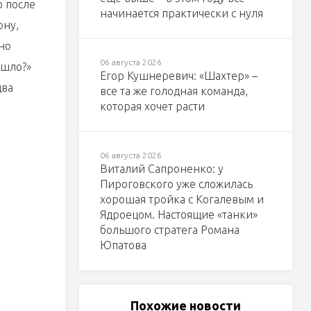
б после
начинается практически с нуля
ону,
но
06 августа 2026
ошло?»
Егор Кушнеревич: «Шахтер» –
два
все та же голодная команда,
которая хочет расти
06 августа 2026
Виталий Сапроненко: у
Пироговского уже сложилась
хорошая тройка с Когалевым и
Ядроецом. Настоящие «танки»
большого стратега Романа
Юпатова
Похожие новости