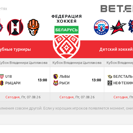
етях
убные турниры
Детский хоккей
Кубок Владимира Цыплакова
Кубок Владимира Цыплакова
Кубок Владими
U18
ЛЬВЫ
БЕЛСТАЛЬ
13:00
13:00
РЫЦАРИ
РЫСИ
НЕФТЕХИ
Сегодня
, Пт, 07.08.26
Сегодня
, Пт, 07.08.26
Сегодня
, П
олнения совсем другой. Если у хороших игроков появляется момент, они