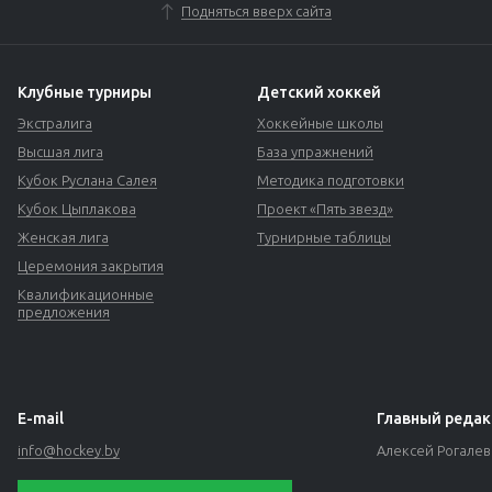
Подняться вверх сайта
Клубные турниры
Детский хоккей
Экстралига
Хоккейные школы
Высшая лига
База упражнений
Кубок Руслана Салея
Методика подготовки
Кубок Цыплакова
Проект «Пять звезд»
Женская лига
Турнирные таблицы
Церемония закрытия
Квалификационные
предложения
E-mail
Главный редак
info@hockey.by
Алексей Рогале