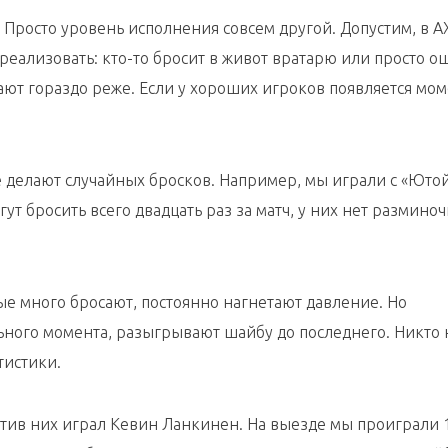
. Просто уровень исполнения совсем другой. Допустим, в А
реализовать: кто-то бросит в живот вратарю или просто о
ют гораздо реже. Если у хороших игроков появляется мом
 делают случайных бросков. Например, мы играли с «Ютой
ут бросить всего двадцать раз за матч, у них нет размино
ые много бросают, постоянно нагнетают давление. Но
ьного момента, разыгрывают шайбу до последнего. Никто 
тистики.
тив них играл Кевин Ланкинен. На выезде мы проиграли 1