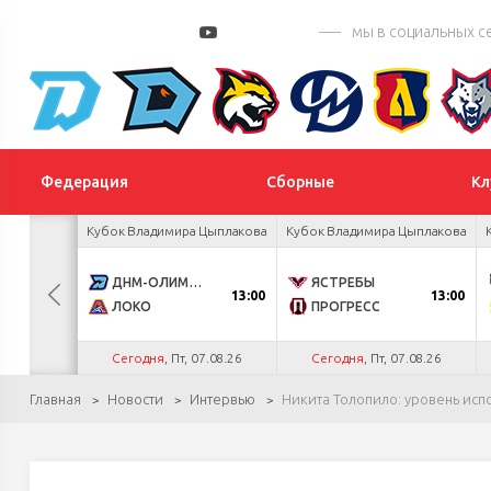
мы в социальных с
Федерация
Сборные
Кл
 Цыплакова
Кубок Владимира Цыплакова
Кубок Владимира Цыплакова
3
ДНМ-ОЛИМПИК
ЯСТРЕБЫ
13:00
13:00
1
ЛОКО
ПРОГРЕСС
.26
Сегодня
, Пт, 07.08.26
Сегодня
, Пт, 07.08.26
Главная
Новости
Интервью
Никита Толопило: уровень исп