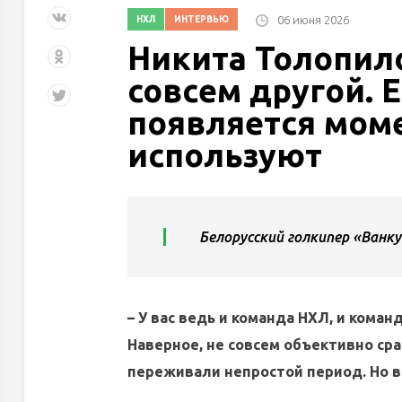
06 июня 2026
НХЛ
ИНТЕРВЬЮ
Никита Толопило
совсем другой. 
появляется моме
используют
Белорусский голкипер «Ванку
– У вас ведь и команда НХЛ, и кома
Наверное, не совсем объективно ср
переживали непростой период. Но в