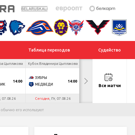
Таблица переходов
Судейство
ра Цыплакова
Кубок Владимира Цыплакова
Товарищеский турнир
ЗУБРЫ
ДНМ-ШИННИК
14:00
14:00
18:00
МИК
МЕДВЕДИ
ТАЙФУН
Все матчи
т, 07.08.26
Сегодня
, Пт, 07.08.26
Сегодня
, Пт, 07.08.26
 обычно его используют