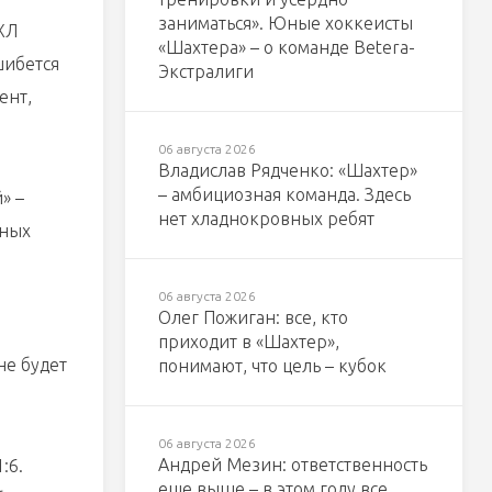
заниматься». Юные хоккеисты
ХЛ
«Шахтера» – о команде Betera-
шибется
Экстралиги
ент,
06 августа 2026
Владислав Рядченко: «Шахтер»
– амбициозная команда. Здесь
» –
нет хладнокровных ребят
чных
06 августа 2026
Олег Пожиган: все, кто
приходит в «Шахтер»,
не будет
понимают, что цель – кубок
06 августа 2026
Андрей Мезин: ответственность
:6.
еще выше – в этом году все