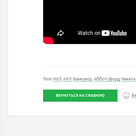
Теги:
НХЛ
,
АХЛ
,
Ванкувер
,
Абботсфорд
,
Никита
В
ВЕРНУТЬСЯ НА ГЛАВНУЮ