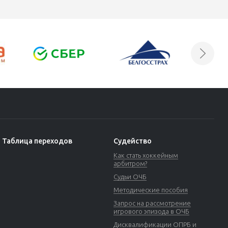
Таблица переходов
Судейство
Как стать хоккейным
арбитром?
Судьи ОЧБ
Методические пособия
Запрос на рассмотрение
игрового эпизода в ОЧБ
Дисквалификации ОПРБ и