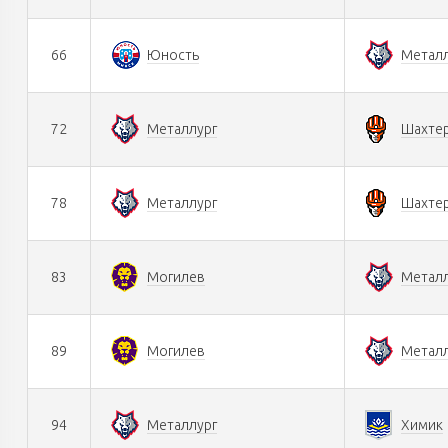
66
Юность
Металл
72
Металлург
Шахте
78
Металлург
Шахте
83
Могилев
Металл
89
Могилев
Металл
94
Металлург
Химик