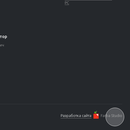
РС
тор
вич
Разработка сайта
Farba Studio