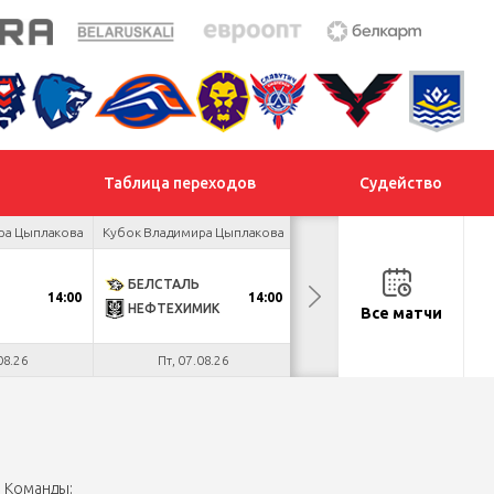
Таблица переходов
Судейство
ра Цыплакова
Кубок Владимира Цыплакова
Товарищеский турнир
БЕЛСТАЛЬ
ДНМ-ШИННИК
14:00
14:00
18:00
НЕФТЕХИМИК
ТАЙФУН
Все матчи
08.26
Пт, 07.08.26
Пт, 07.08.26
Команды: