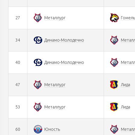
27
Металлург
Гомел
34
Динамо-Молодечно
Металл
40
Динамо-Молодечно
Металл
47
Металлург
Лида
53
Металлург
Лида
60
Юность
Металл