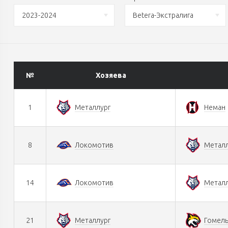
2023-2024
Betera-Экстралига
№
Хозяева
1
Металлург
Неман
8
Локомотив
Металл
14
Локомотив
Металл
21
Металлург
Гомел