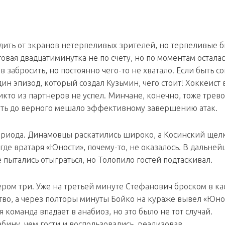
дить от экранов нетерпеливых зрителей, но терпеливые 
овая двадцатиминутка не по счету, но по моментам осталас
забросить, но постоянно чего-то не хватало. Если быть с
ин эпизод, который создал Кузьмин, чего стоит! Хоккеист
кто из партнеров не успел. Минчане, конечно, тоже трев
ать до верного мешало эффективному завершению атак.
ериода. Динамовцы раскатились широко, а Косинский щел
 где вратаря «Юности», почему-то, не оказалось. В дальне
 пытались отыграться, но Толопило гостей подтаскивал.
ером три. Уже на третьей минуте Стефанович броском в к
во, а через полторы минуты Бойко на кураже вывел «Юно
команда впадает в анабиоз, но это было не тот случай.
бину, чем гости и воспользовались, реализовав