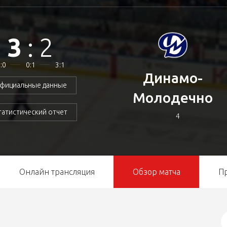
3
:
2
:0
0:1
3:1
Динамо-
фициальные данные
Молодечно
татистический отчет
4
Онлайн трансляция
Обзор матча
П