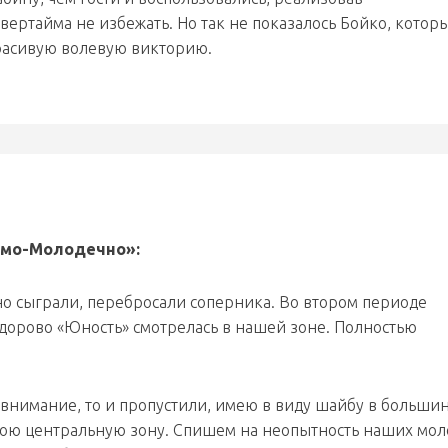
овертайма не избежать. Но так не показалось Бойко, котор
расивую волевую викторию.
амо-Молодечно»:
но сыграли, перебросали соперника. Во втором периоде
дорово «Юность» смотрелась в нашей зоне. Полностью
внимание, то и пропустили, имею в виду шайбу в большин
свою центральную зону. Спишем на неопытность наших мо