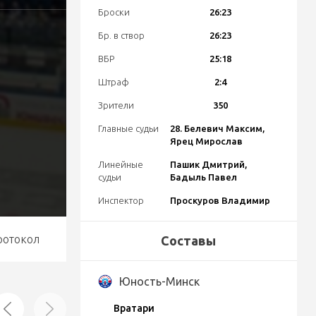
Броски
26:23
Бр. в створ
26:23
ВБР
25:18
Штраф
2:4
Зрители
350
Главные судьи
28. Белевич Максим,
Ярец Мирослав
Линейные
Пашик Дмитрий,
судьи
Бадыль Павел
Инспектор
Проскуров Владимир
ротокол
Составы
Юность-Минск
Вратари