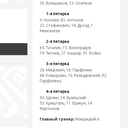
30. Большаков
,
33. Осипков
1-я пятерка
4. Ногачев
,
85. Антонов
23. Стефанович
,
18. Дрозд
,
7.
Мингалеев
2-я пятерка
65. Таталин
,
75. Виноградов
79. Тютяев
,
27. Кашкар
,
91. Бойко
3-я пятерка
26. Мицкевич
,
16. Парфенюк
88. Ковыршин
,
10. Развадовский
,
92.
Парфеевец
4-я пятерка
93. Щечин
,
34. Буяльский
53. Кришталь
,
11. Брикун
,
14.
Мартынов
Главный тренер:
Макрицкий А.