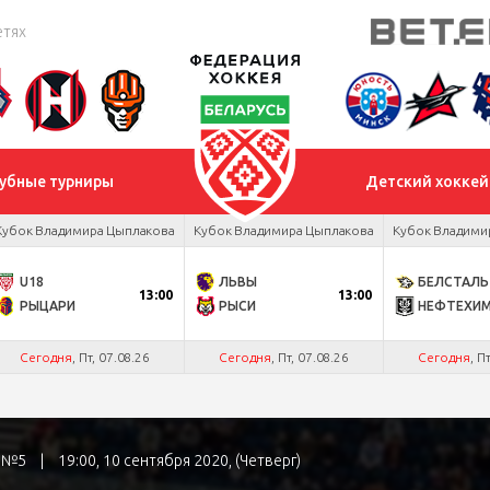
етях
убные турниры
Детский хоккей
Кубок Владимира Цыплакова
Кубок Владимира Цыплакова
Кубок Владими
U18
ЛЬВЫ
БЕЛСТАЛЬ
13:00
13:00
РЫЦАРИ
РЫСИ
НЕФТЕХИ
Сегодня
, Пт, 07.08.26
Сегодня
, Пт, 07.08.26
Сегодня
, П
а №5
|
19:00, 10 сентября 2020, (Четверг)