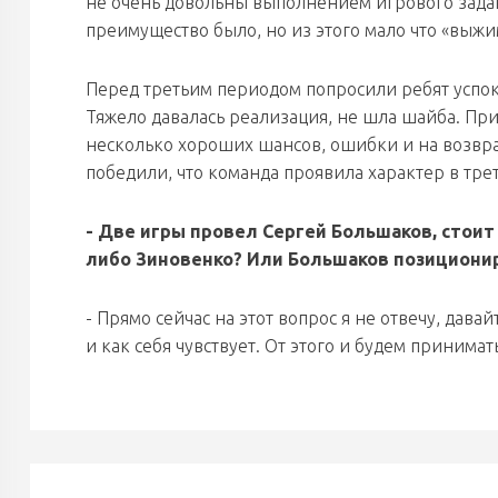
не очень довольны выполнением игрового задан
преимущество было, но из этого мало что «выжи
Перед третьим периодом попросили ребят успоко
Тяжело давалась реализация, не шла шайба. Пр
несколько хороших шансов, ошибки и на возврат
победили, что команда проявила характер в тре
- Две игры провел Сергей Большаков, стоит
либо Зиновенко? Или Большаков позициони
- Прямо сейчас на этот вопрос я не отвечу, дава
и как себя чувствует. От этого и будем принима