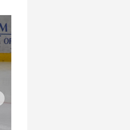
Владислав Калетник в «Динамо-
Молодечно»