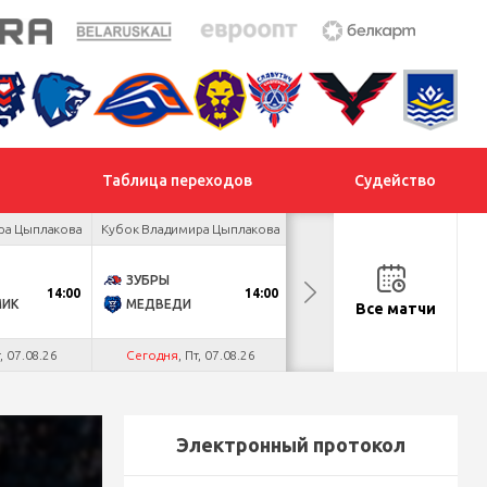
Таблица переходов
Судейство
ра Цыплакова
Кубок Владимира Цыплакова
Товарищеский турнир
ЗУБРЫ
ДНМ-ШИННИК
14:00
14:00
18:00
МИК
МЕДВЕДИ
ТАЙФУН
Все матчи
т, 07.08.26
Сегодня
, Пт, 07.08.26
Сегодня
, Пт, 07.08.26
Электронный протокол