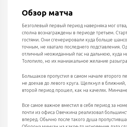
Обзор матча
Безголевый первый период наверняка мог отва
сполна вознаграждены в периоде третьем. Старт
гостями. Они сгенерировали куда больше шансов 
точным, не хватало последнего подставления. Од
отличный неожиданный пас на дальнюю, куда ни
Толопило, но их маниакальное желание разыгр
Большаков пропустил в самом начале второго п
не доехав до левого круга. Щелкнул в ближний,
второй период прошел, как на качелях. Минчане
Все самое важное вместил в себя период за ном
почти из офиса Овечкина реализовал большинст
вперед. Обычно после такого душа пропустившая 
Оборона минчан на какое-то мгновение дала сла