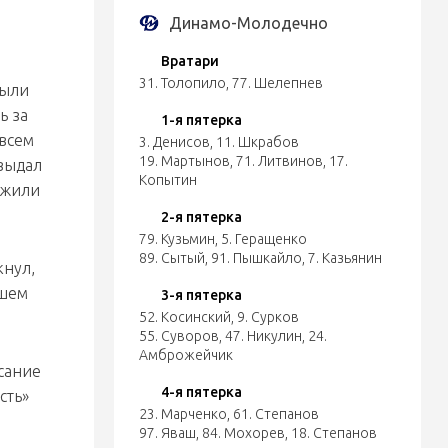
Динамо-Молодечно
Вратари
31. Толопило
,
77. Шелепнев
были
ь за
1-я пятерка
овсем
3. Денисов
,
11. Шкрабов
19. Мартынов
,
71. Литвинов
,
17.
 выдал
Копытин
ожили
2-я пятерка
79. Кузьмин
,
5. Геращенко
89. Сытый
,
91. Пышкайло
,
7. Казьянин
кнул,
йшем
3-я пятерка
52. Косинский
,
9. Сурков
55. Суворов
,
47. Никулин
,
24.
Амброжейчик
асание
4-я пятерка
сть»
23. Марченко
,
61. Степанов
97. Яваш
,
84. Мохорев
,
18. Степанов