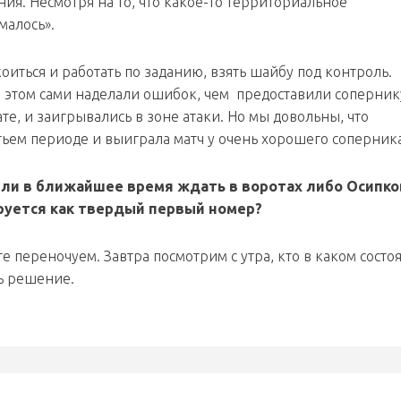
ия. Несмотря на то, что какое-то территориальное
малось».
иться и работать по заданию, взять шайбу под контроль.
и этом сами наделали ошибок, чем предоставили соперник
е, и заигрывались в зоне атаки. Но мы довольны, что
тьем периоде и выиграла матч у очень хорошего соперника
 ли в ближайшее время ждать в воротах либо Осипко
руется как твердый первый номер?
йте переночуем. Завтра посмотрим с утра, кто в каком состо
ть решение.