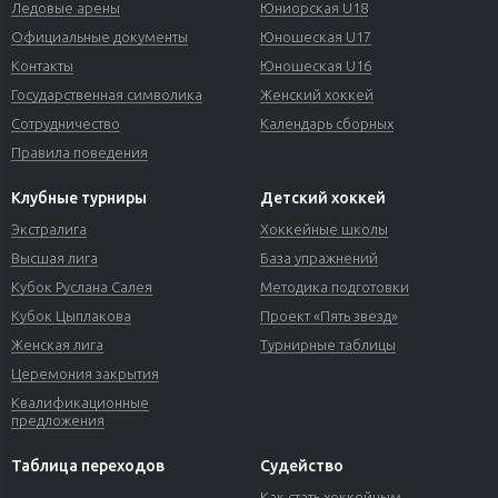
Ледовые арены
Юниорская U18
Официальные документы
Юношеская U17
Контакты
Юношеская U16
Государственная символика
Женский хоккей
Сотрудничество
Календарь сборных
Правила поведения
Клубные турниры
Детский хоккей
Экстралига
Хоккейные школы
Высшая лига
База упражнений
Кубок Руслана Салея
Методика подготовки
Кубок Цыплакова
Проект «Пять звезд»
Женская лига
Турнирные таблицы
Церемония закрытия
Квалификационные
предложения
Таблица переходов
Судейство
Как стать хоккейным