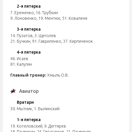
2-я пятерка
7. Еременко
,
16. Трубкин
9. Лоновенко
,
19. Ментюк
,
51. Коваленя
3-я пятерка
14. Пузатов
,
3. Щеголев
21. Бучкин
,
91. Гавриленко
,
37. Кирпиченок
4-я пятерка
46. Исаев
81. Калугин
Главный тренер:
Хмыль О.В.
Авиатор
Вратари
30. Мытник
,
1. Былинский
1-я пятерка
19. Котеловский
,
9. Дегтярев
18. Паценкин
,
24. Герасимов
,
21. Паценкин