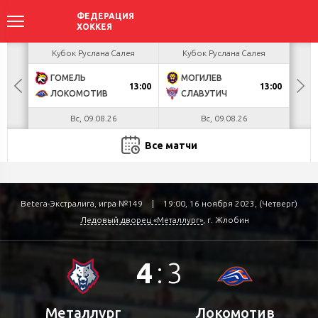
акова
Кубок Руслана Салея
Кубок Руслана Салея
К
ГОМЕЛЬ
МОГИЛЕВ
Х
БУЛ
13:00
13:00
ЛОКОМОТИВ
СЛАВУТИЧ
М
Вс, 09.08.26
Вс, 09.08.26
Все матчи
Betera-Экстралига, игра №149
|
19:00, 16 ноября 2023, (Четверг)
Ледовый дворец «Металлург»
, г. Жлобин
4
:
3
Металлург
Локомотив