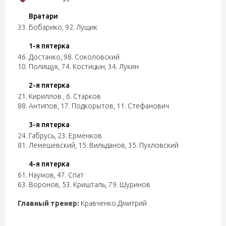
Вратари
33. Бобарико
,
92. Лущик
1-я пятерка
46. Достанко
,
98. Соколовский
10. Полищук
,
74. Костицын
,
34. Лукин
2-я пятерка
21. Кириллов
,
6. Старков
88. Антипов
,
17. Подкорытов
,
11. Стефанович
3-я пятерка
24. Габрусь
,
23. Ерменков
81. Лемешевский
,
15. Вильданов
,
35. Пухловский
4-я пятерка
61. Наумов
,
47. Спат
63. Воронов
,
53. Кришталь
,
79. Шуринов
Главный тренер:
Кравченко Дмитрий