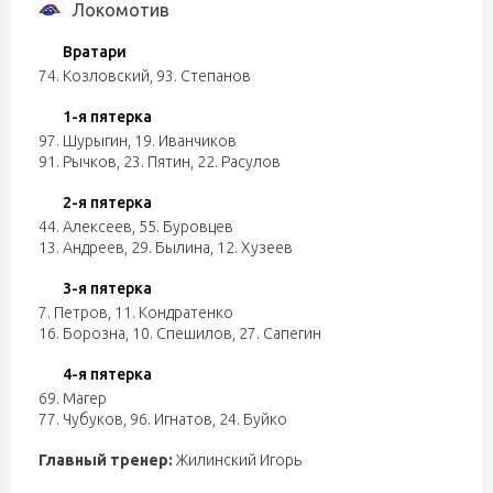
Локомотив
Вратари
74. Козловский
,
93. Степанов
1-я пятерка
97. Шурыгин
,
19. Иванчиков
91. Рычков
,
23. Пятин
,
22. Расулов
2-я пятерка
44. Алексеев
,
55. Буровцев
13. Андреев
,
29. Былина
,
12. Хузеев
3-я пятерка
7. Петров
,
11. Кондратенко
16. Борозна
,
10. Спешилов
,
27. Сапегин
4-я пятерка
69. Магер
77. Чубуков
,
96. Игнатов
,
24. Буйко
Главный тренер:
Жилинский Игорь