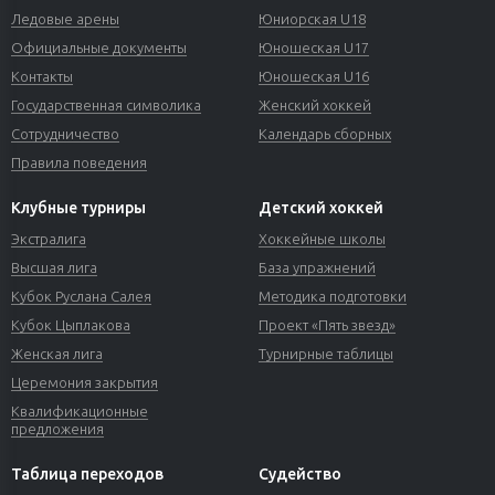
Ледовые арены
Юниорская U18
Официальные документы
Юношеская U17
Контакты
Юношеская U16
Государственная символика
Женский хоккей
Сотрудничество
Календарь сборных
Правила поведения
Клубные турниры
Детский хоккей
Экстралига
Хоккейные школы
Высшая лига
База упражнений
Кубок Руслана Салея
Методика подготовки
Кубок Цыплакова
Проект «Пять звезд»
Женская лига
Турнирные таблицы
Церемония закрытия
Квалификационные
предложения
Таблица переходов
Судейство