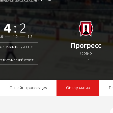
4
:
2
:0
1:0
1:2
Прогресс
фициальные данные
Гродно
5
татистический отчет
Онлайн трансляция
Обзор матча
П