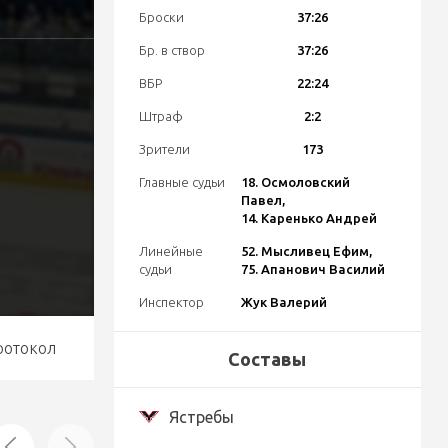
Броски
37:26
Бр. в створ
37:26
ВБР
22:24
Штраф
2:2
Зрители
173
Главные судьи
18. Осмоловский
Павел,
14. Каренько Андрей
Линейные
52. Мысливец Ефим,
судьи
75. Апанович Василий
Инспектор
Жук Валерий
ротокол
Составы
Ястребы