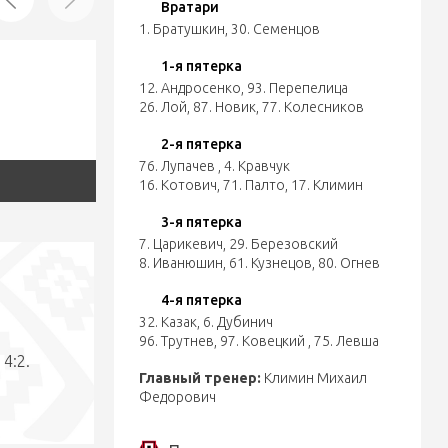
Вратари
1. Братушкин
,
30. Семенцов
1-я пятерка
12. Андросенко
,
93. Перепелица
26. Лой
,
87. Новик
,
77. Колесников
2-я пятерка
76. Лупачев
,
4. Кравчук
16. Котович
,
71. Палто
,
17. Климин
3-я пятерка
7. Царикевич
,
29. Березовский
8. Иванюшин
,
61. Кузнецов
,
80. Огнев
4-я пятерка
32. Казак
,
6. Дубинич
96. Трутнев
,
97. Ковецкий
,
75. Левша
 4:2.
Главный тренер:
Климин Михаил
Федорович