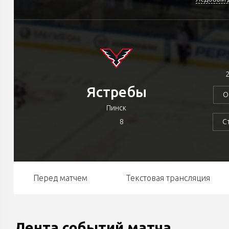
2
Ястребы
О
Пинск
8
С
Перед матчем
Текстовая трансляция
Лента событий матча