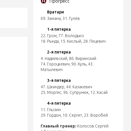
Прогресс
Вратари
69. Замана
,
31. Гулев
1-я пятерка
22. Гром
,
77. Володько
18. Рында
,
15. Кислый
,
28. Пецевич
2-я пятерка
4. Надиевский
,
86. Виринский
74. Гороцкевич
,
90. Куль
,
43.
Матылевич
3-я пятерка
47. Шкиндер
,
44. Казакевич
25. Моргис
,
96. Супрунюк
,
12. Касай
4-я пятерка
11. Глызин
29. Гордон
,
10. Сергит
,
23. Воробей
Главный тренер:
Колосов Сергей