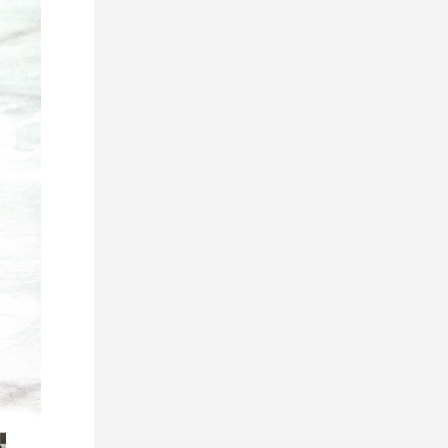
23 июля 2026
Стало известно время начала
матчей Кубка Салея с участием
«Немана»
23 июля 2026
В полуфинале Турнира памяти
А.И. Дубко сыграем с «Динамо-
Молодечно»
23 июля 2026
Владислав Анищенко: «Быть
лучшим, полезным, помогать
команде – вот самый главный
ориентир»