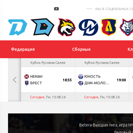
мы в социальных с
Федерация
Сборные
Кл
а Салея
Кубок Руслана Салея
Кубок Руслана Салея
3
НЕМАН
ЮНОСТЬ
18:55
19:00
4
БРЕСТ
ДНМ-МОЛОДЕЧНО
.26
Сегодня
, Пн, 10.08.26
Сегодня
, Пн, 10.08.26
Betera-Высшая лига, игра 
Ледовый д