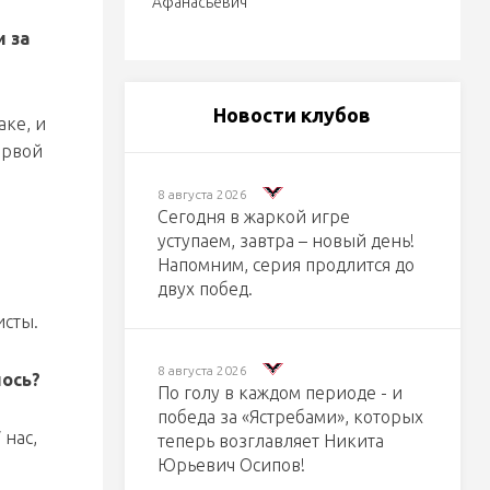
Афанасьевич
 за
Новости клубов
аке, и
ервой
8 августа 2026
Сегодня в жаркой игре
уступаем, завтра – новый день!
Напомним, серия продлится до
двух побед.
исты.
8 августа 2026
лось?
По голу в каждом периоде - и
победа за «Ястребами», которых
 нас,
теперь возглавляет Никита
Юрьевич Осипов!