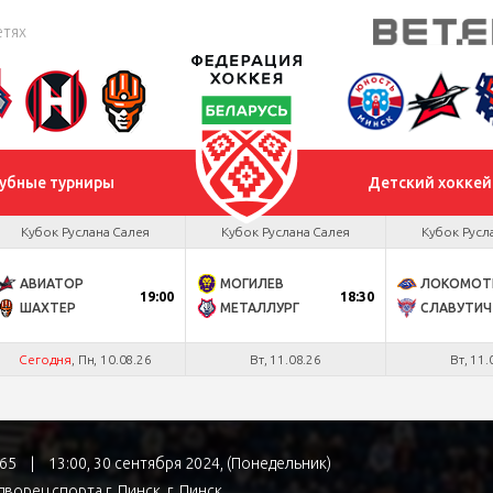
етях
убные турниры
Детский хоккей
Кубок Руслана Салея
Кубок Руслана Салея
Кубок Русл
АВИАТОР
МОГИЛЕВ
ЛОКОМОТ
19:00
18:30
ШАХТЕР
МЕТАЛЛУРГ
СЛАВУТИЧ
Сегодня
, Пн, 10.08.26
Вт, 11.08.26
Вт, 11.
№65
|
13:00, 30 сентября 2024, (Понедельник)
ворец спорта г. Пинск
, г. Пинск