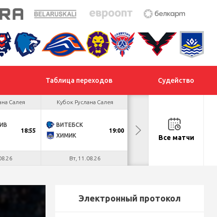
Таблица переходов
Судейство
ана Салея
Кубок Руслана Салея
Кубок Руслана Салея
ИВ
ВИТЕБСК
БРЕСТ
18:55
19:00
17:55
ХИМИК
ШАХТЕР
Все матчи
08.26
Вт, 11.08.26
Ср, 12.08.26
Электронный протокол