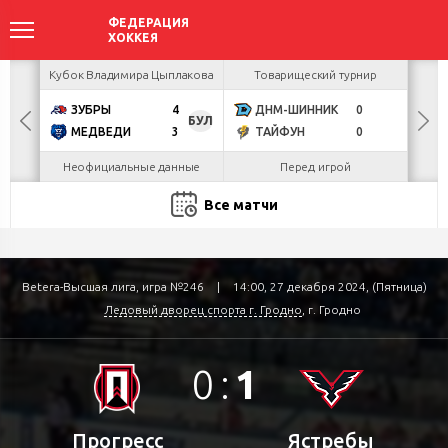
акова
Кубок Владимира Цыплакова
Товарищеский турнир
Кубо
ЗУБРЫ
4
ДНМ-ШИННИК
0
U
БУЛ
МЕДВЕДИ
3
ТАЙФУН
0
Р
Неофициальные данные
Перед игрой
Все матчи
Betera-Высшая лига, игра №246
|
14:00, 27 декабря 2024, (Пятница)
Ледовый дворец спорта г. Гродно
, г. Гродно
0
:
1
Прогресс
Ястребы