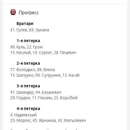
Прогресс
Вратари
31. Гулев
,
69. Замана
1-я пятерка
90. Куль
,
22. Гром
15. Кислый
,
10. Сергит
,
28. Пецевич
2-я пятерка
77. Володько
,
88. Винча
13. Шапурко
,
96. Супрунюк
,
12. Касай
3-я пятерка
47. Шкиндер
,
44. Казакевич
29. Гордон
,
11. Глызин
,
23. Воробей
4-я пятерка
4. Надиевский
25. Моргис
,
45. Ярманов
,
43. Матылевич