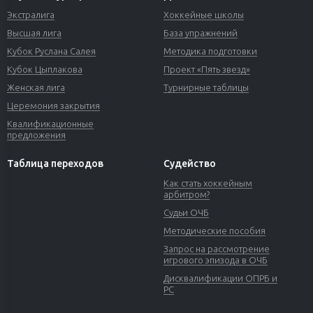
Экстралига
Хоккейные школы
Высшая лига
База упражнений
Кубок Руслана Салея
Методика подготовки
Кубок Цыплакова
Проект «Пять звезд»
Женская лига
Турнирные таблицы
Церемония закрытия
Квалификационные
предложения
Таблица переходов
Судейство
Как стать хоккейным
арбитром?
Судьи ОЧБ
Методические пособия
Запрос на рассмотрение
игрового эпизода в ОЧБ
Дисквалификации ОПРБ и
РС