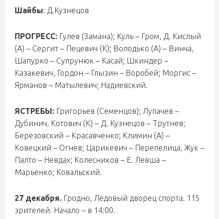
Шайбы
: Д.Кузнецов
ПРОГРЕСС:
Гулев (Замана); Куль – Гром, Д. Кислый
(А) – Сергит – Пецевич (К); Володько (А) – Винча,
Шапурко – Супрунюк – Касай; Шкиндер –
Казакевич, Гордон – Глызин – Воробей; Моргис –
Ярманов – Матылевич; Надиевский.
ЯСТРЕБЫ:
Григорьев (Семенцов); Лупачев –
Дубинич, Котович (К) – Д. Кузнецов – Трутнев;
Березовский – Красавченко; Климин (А) –
Ковецкий – Огнев; Царикевич – Перепелица, Жук –
Палто – Невдах; Колесников – Е. Левша –
Марьенко; Ковальский.
27 декабря.
Гродно, Ледовый дворец спорта. 115
зрителей. Начало – в 14:00.