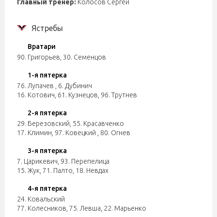
Главный тренер:
Колосов Сергей
Ястребы
Вратари
90. Григорьев
,
30. Семенцов
1-я пятерка
76. Лупачев
,
6. Дубинич
16. Котович
,
61. Кузнецов
,
96. Трутнев
2-я пятерка
29. Березовский
,
55. Красавченко
17. Климин
,
97. Ковецкий
,
80. Огнев
3-я пятерка
7. Царикевич
,
93. Перепелица
15. Жук
,
71. Палто
,
18. Невдах
4-я пятерка
24. Ковальский
77. Колесников
,
75. Левша
,
22. Марьенко