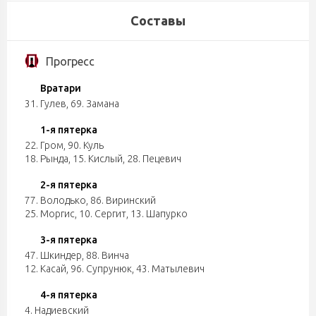
Составы
Прогресс
Вратари
31. Гулев
,
69. Замана
1-я пятерка
22. Гром
,
90. Куль
18. Рында
,
15. Кислый
,
28. Пецевич
2-я пятерка
77. Володько
,
86. Виринский
25. Моргис
,
10. Сергит
,
13. Шапурко
3-я пятерка
47. Шкиндер
,
88. Винча
12. Касай
,
96. Супрунюк
,
43. Матылевич
4-я пятерка
4. Надиевский