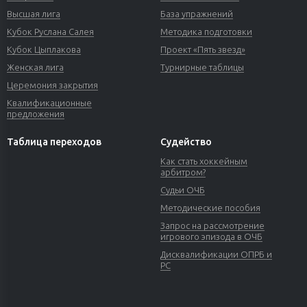
Высшая лига
База упражнений
Кубок Руслана Салея
Методика подготовки
Кубок Цыплакова
Проект «Пять звезд»
Женская лига
Турнирные таблицы
Церемония закрытия
Квалификационные
предложения
Таблица переходов
Судейство
Как стать хоккейным
арбитром?
Судьи ОЧБ
Методические пособия
Запрос на рассмотрение
игрового эпизода в ОЧБ
Дисквалификации ОПРБ и
РС