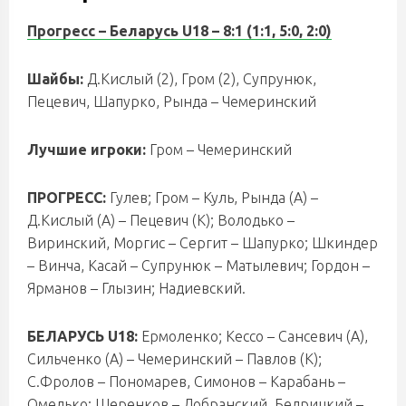
Прогресс – Беларусь U18 – 8:1 (1:1, 5:0, 2:0)
Шайбы:
Д.Кислый (2), Гром (2), Супрунюк,
Пецевич, Шапурко, Рында – Чемеринский
Лучшие игроки:
Гром – Чемеринский
ПРОГРЕСС:
Гулев; Гром – Куль, Рында (А) –
Д.Кислый (А) – Пецевич (К); Володько –
Виринский, Моргис – Сергит – Шапурко; Шкиндер
– Винча, Касай – Супрунюк – Матылевич; Гордон –
Ярманов – Глызин; Надиевский.
БЕЛАРУСЬ U18:
Ермоленко; Кессо – Сансевич (А),
Сильченко (А) – Чемеринский – Павлов (К);
С.Фролов – Пономарев, Симонов – Карабань –
Омелько; Шеренков – Добранский, Бедрицкий –