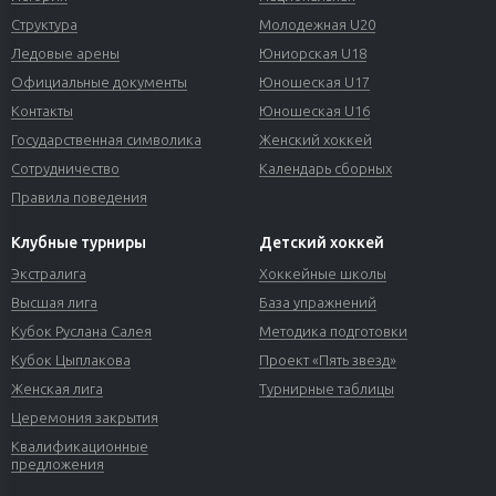
Структура
Молодежная U20
Ледовые арены
Юниорская U18
Официальные документы
Юношеская U17
Контакты
Юношеская U16
Государственная символика
Женский хоккей
Сотрудничество
Календарь сборных
Правила поведения
Клубные турниры
Детский хоккей
Экстралига
Хоккейные школы
Высшая лига
База упражнений
Кубок Руслана Салея
Методика подготовки
Кубок Цыплакова
Проект «Пять звезд»
Женская лига
Турнирные таблицы
Церемония закрытия
Квалификационные
предложения