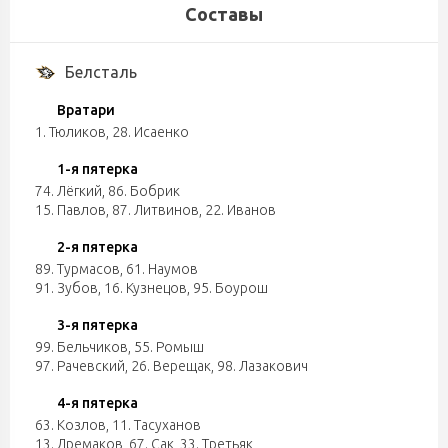
Составы
Белсталь
Вратари
1. Тюликов
,
28. Исаенко
1-я пятерка
74. Лёгкий
,
86. Бобрик
15. Павлов
,
87. Литвинов
,
22. Иванов
2-я пятерка
89. Турмасов
,
61. Наумов
91. Зубов
,
16. Кузнецов
,
95. Боурош
3-я пятерка
99. Бельчиков
,
55. Ромыш
97. Рачевский
,
26. Верещак
,
98. Лазакович
4-я пятерка
63. Козлов
,
11. Тасуханов
13. Дремаков
,
67. Сак
,
33. Третьяк