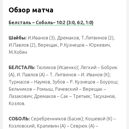
Обзор матча
Белсталь – Соболь
– 10:2 (3:0, 6:2, 1:0)
Шайбы:
И.Иванов (3), Дремаков, Т.Литвинов (2),
И.Павлов (2), Верещак, Р.Кузнецов – Юркевич,
М.Хобян
БЕЛСТАЛЬ:
Тюликов (Исаенко); Легкий – Бобрик
(А), И. Павлов (А) – Т. Литвинов – И. Иванов (К);
Турмасов – Наумов, Зубов – Р. Кузнецов – Боурош;
Бельчиков – Ромыш, Рачевский – Верещак –
Лазакович; Дремаков – Сак – Третьяк; Тасуханов,
Козлов.
СОБОЛЬ:
Серебренников (Басик); Кошевой (К) –
Козловский, Крапивин (А) – Севрюк (А) –