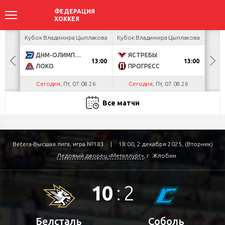
акова
Кубок Владимира Цыплакова
Кубок Владимира Цыплакова
Кубо
ДНМ-ОЛИМПИК
ЯСТРЕБЫ
U
13:00
13:00
ЛОКО
ПРОГРЕСС
Р
Сегодня
, Пт, 07.08.26
Сегодня
, Пт, 07.08.26
С
Все матчи
Betera-Высшая лига, игра №183
|
18:00, 2 декабря 2025, (Вторник)
Ледовый дворец «Металлург»
, г. Жлобин
10
:
2
Белсталь
Соболь