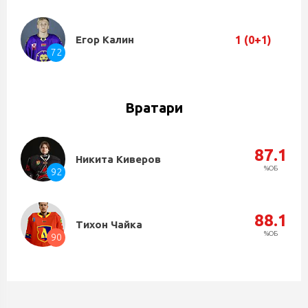
1 (0+1)
Егор Калин
72
Вратари
87.1
Никита Киверов
%ОБ
92
88.1
Тихон Чайка
%ОБ
90