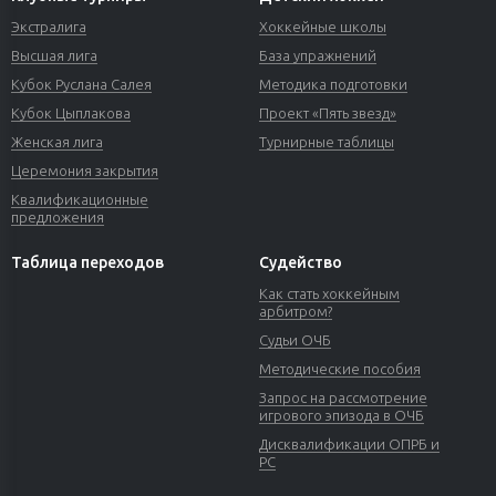
Экстралига
Хоккейные школы
Высшая лига
База упражнений
Кубок Руслана Салея
Методика подготовки
Кубок Цыплакова
Проект «Пять звезд»
Женская лига
Турнирные таблицы
Церемония закрытия
Квалификационные
предложения
Таблица переходов
Судейство
Как стать хоккейным
арбитром?
Судьи ОЧБ
Методические пособия
Запрос на рассмотрение
игрового эпизода в ОЧБ
Дисквалификации ОПРБ и
РС