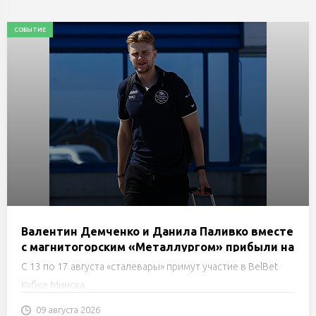
СОБЫТИЕ
Валентин Демченко и Данила Паливко вместе
с магнитогорским «Металлургом» прибыли на
сборы в Минск
С 13 по 17 августа «сталевары» примут участие в BelBet
Кубке Минска.
09 августа 2026