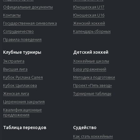
Официальные документы
Юношеская U17
Контакты
Юношеская U16
Государственная символика
Женский хоккей
Сотрудничество
Календарь сборных
Правила поведения
Клубные турниры
Детский хоккей
Экстралига
Хоккейные школы
Высшая лига
База упражнений
Кубок Руслана Салея
Методика подготовки
Кубок Цыплакова
Проект «Пять звезд»
Женская лига
Турнирные таблицы
Церемония закрытия
Квалификационные
предложения
Таблица переходов
Судейство
Как стать хоккейным