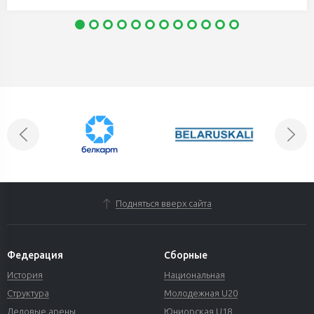
Подняться вверх сайта
Федерация
Сборные
История
Национальная
Структура
Молодежная U20
Ледовые арены
Юниорская U18