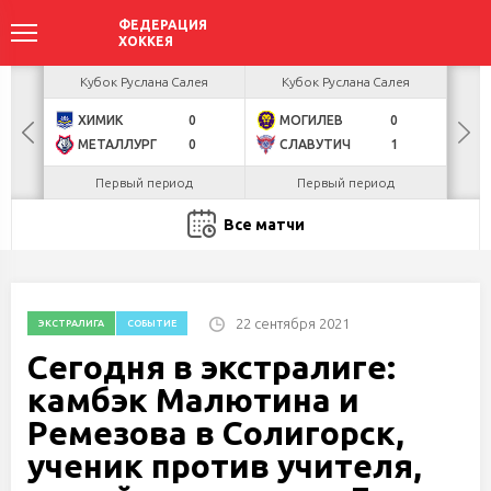
акова
Кубок Руслана Салея
Кубок Руслана Салея
К
ХИМИК
0
МОГИЛЕВ
0
Г
БУЛ
МЕТАЛЛУРГ
0
СЛАВУТИЧ
1
Л
Первый период
Первый период
Все матчи
22 сентября 2021
ЭКСТРАЛИГА
СОБЫТИЕ
Сегодня в экстралиге:
камбэк Малютина и
Ремезова в Солигорск,
ученик против учителя,