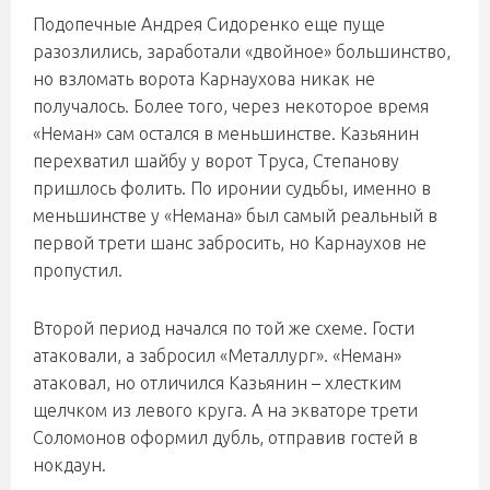
Подопечные Андрея Сидоренко еще пуще
разозлились, заработали «двойное» большинство,
но взломать ворота Карнаухова никак не
получалось. Более того, через некоторое время
«Неман» сам остался в меньшинстве. Казьянин
перехватил шайбу у ворот Труса, Степанову
пришлось фолить. По иронии судьбы, именно в
меньшинстве у «Немана» был самый реальный в
первой трети шанс забросить, но Карнаухов не
пропустил.
Второй период начался по той же схеме. Гости
атаковали, а забросил «Металлург». «Неман»
атаковал, но отличился Казьянин – хлестким
щелчком из левого круга. А на экваторе трети
Соломонов оформил дубль, отправив гостей в
нокдаун.