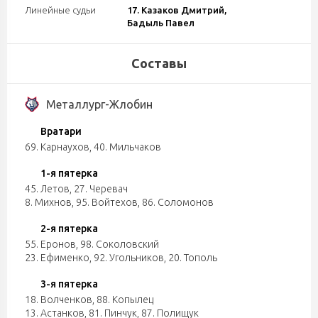
Линейные судьи
17. Казаков Дмитрий,
Бадыль Павел
Составы
Металлург-Жлобин
Вратари
69. Карнаухов
,
40. Мильчаков
1-я пятерка
45. Летов
,
27. Черевач
8. Михнов
,
95. Войтехов
,
86. Соломонов
2-я пятерка
55. Еронов
,
98. Соколовский
23. Ефименко
,
92. Угольников
,
20. Тополь
3-я пятерка
18. Волченков
,
88. Копылец
13. Астанков
,
81. Пинчук
,
87. Полищук