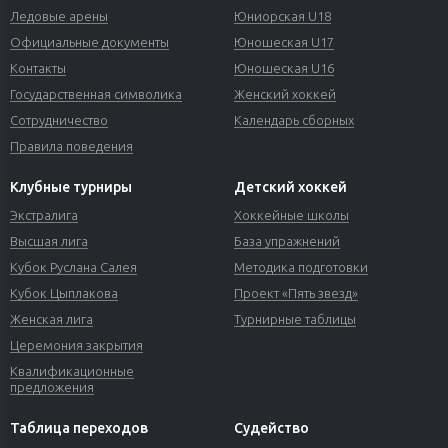
Ледовые арены
Юниорская U18
Официальные документы
Юношеская U17
Контакты
Юношеская U16
Государственная символика
Женский хоккей
Сотрудничество
Календарь сборных
Правила поведения
Клубные турниры
Детский хоккей
Экстралига
Хоккейные школы
Высшая лига
База упражнений
Кубок Руслана Салея
Методика подготовки
Кубок Цыплакова
Проект «Пять звезд»
Женская лига
Турнирные таблицы
Церемония закрытия
Квалификационные
предложения
Таблица переходов
Судейство