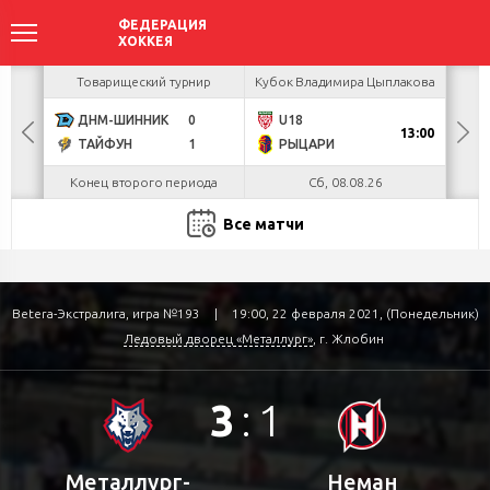
акова
Товарищеский турнир
Кубок Владимира Цыплакова
Кубо
ДНМ-ШИННИК
0
U18
БУЛ
13:00
ТАЙФУН
1
РЫЦАРИ
Л
Конец второго периода
Сб, 08.08.26
Все матчи
Betera-Экстралига, игра №193
|
19:00, 22 февраля 2021, (Понедельник)
Ледовый дворец «Металлург»
, г. Жлобин
3
:
1
Металлург-
Неман