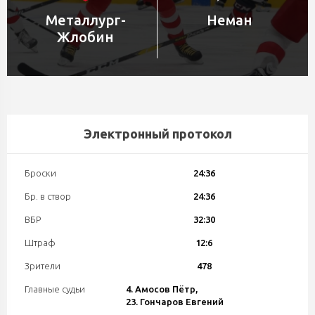
Металлург-
Неман
Жлобин
Электронный протокол
Броски
24:36
Бр. в створ
24:36
ВБР
32:30
Штраф
12:6
Зрители
478
Главные судьи
4. Амосов Пётр,
23. Гончаров Евгений