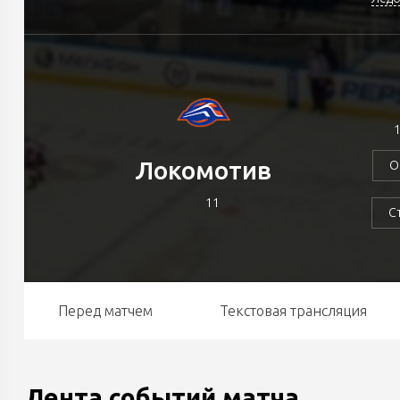
1
Локомотив
О
11
С
Перед матчем
Текстовая трансляция
Лента событий матча