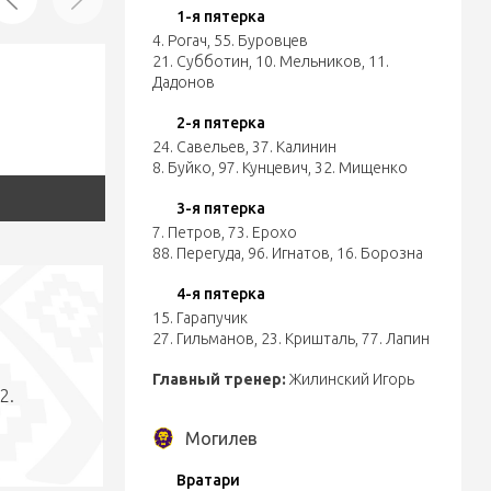
1-я пятерка
4. Рогач
,
55. Буровцев
21. Субботин
,
10. Мельников
,
11.
Дадонов
2-я пятерка
24. Савельев
,
37. Калинин
8. Буйко
,
97. Кунцевич
,
32. Мищенко
3-я пятерка
7. Петров
,
73. Ерохо
88. Перегуда
,
96. Игнатов
,
16. Борозна
4-я пятерка
15. Гарапучик
27. Гильманов
,
23. Кришталь
,
77. Лапин
Главный тренер:
Жилинский Игорь
2.
Могилев
Вратари