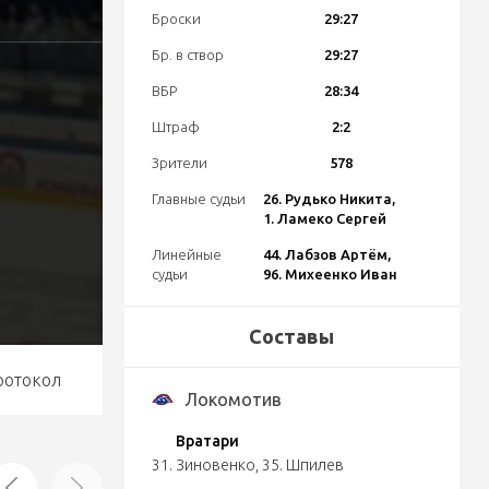
Броски
29:27
Бр. в створ
29:27
ВБР
28:34
Штраф
2:2
Зрители
578
Главные судьи
26. Рудько Никита,
1. Ламеко Сергей
Линейные
44. Лабзов Артём,
судьи
96. Михеенко Иван
Составы
ротокол
Локомотив
Вратари
31. Зиновенко
,
35. Шпилев