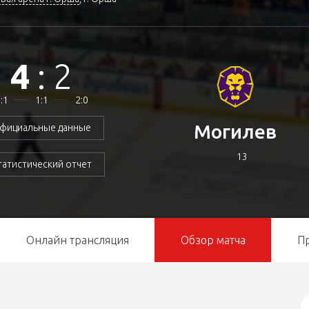
4
:
2
:1
1:1
2:0
Могилев
фициальные данные
13
татистический отчет
Онлайн трансляция
Обзор матча
П