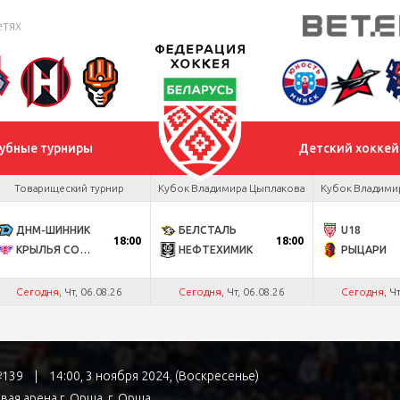
етях
убные турниры
Детский хоккей
Товарищеский турнир
Кубок Владимира Цыплакова
Кубок Владими
ДНМ-ШИННИК
БЕЛСТАЛЬ
U18
18:00
18:00
КРЫЛЬЯ СОВЕТОВ
НЕФТЕХИМИК
РЫЦАРИ
Сегодня
, Чт, 06.08.26
Сегодня
, Чт, 06.08.26
Сегодня
, Ч
 №139
|
14:00, 3 ноября 2024, (Воскресенье)
вая арена г. Орша
, г. Орша