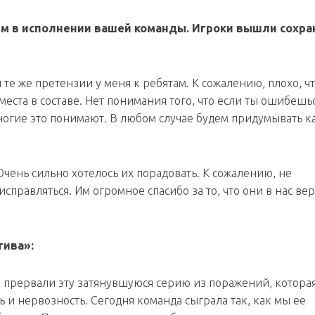
м в исполнении вашей команды. Игроки вышли сохра
те же претензии у меня к ребятам. К сожалению, плохо, чт
еста в составе. Нет понимания того, что если ты ошибешьс
Многие это понимают. В любом случае будем придумывать к
чень сильно хотелось их порадовать. К сожалению, не
справляться. Им огромное спасибо за то, что они в нас вер
тива»:
о прервали эту затянувшуюся серию из поражений, котора
и нервозность. Сегодня команда сыграла так, как мы ее