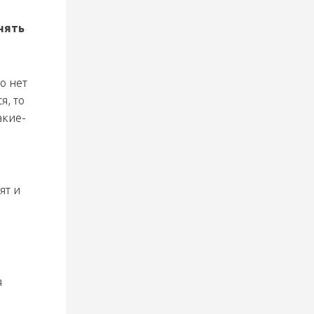
31 июля 2026
«Локо» в первом матче Кубка
нять
Цыплакова разгромило
юношескую сборную Беларуси
о нет
я, то
29 июля 2026
Заявка «Днепровских львов» на
акие-
Кубок Цыплакова
ят и
я