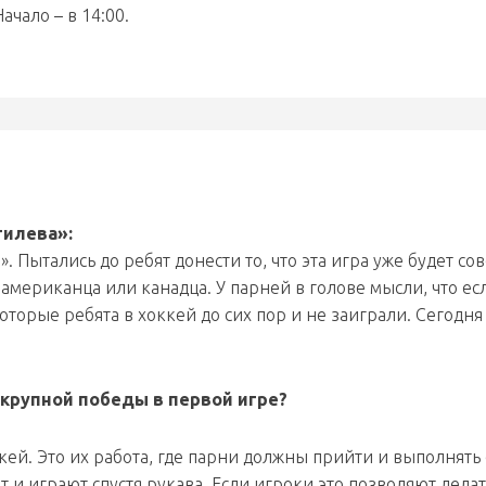
чало – в 14:00.
гилева»:
. Пытались до ребят донести то, что эта игра уже будет со
 американца или канадца. У парней в голове мысли, что ес
оторые ребята в хоккей до сих пор и не заиграли. Сегодня
крупной победы в первой игре?
кей. Это их работа, где парни должны прийти и выполнять 
 и играют спустя рукава. Если игроки это позволяют делат