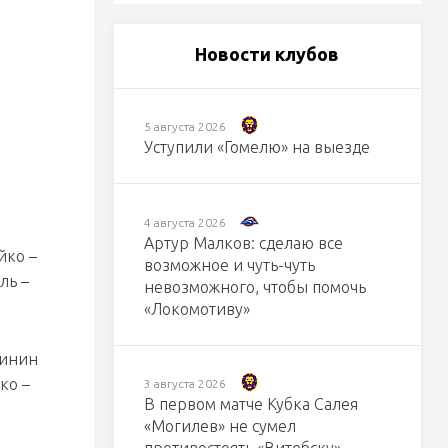
Новости клубов
5 августа 2026
Уступили «Гомелю» на выезде
4 августа 2026
Артур Малков: сделаю все
йко –
возможное и чуть-чуть
ль –
невозможного, чтобы помочь
«Локомотиву»
линин
ко –
3 августа 2026
В первом матче Кубка Салея
«Могилев» не сумел