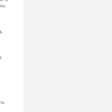
в четверть финал Кубка
ли,
Цыплакова
31 июля 2026
,
«Хотим, чтобы «Локомотив»,
даже при поражениях, выходил
на следующие матчи и боролся
за команду и болельщиков».
Программа «Родина чемпионов»
а
побывала в гостях у
«железнодорожников»
31 июля 2026
Иван Силаев – игрок
«Могилева»
-то