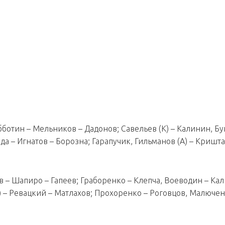
бботин – Мельников – Дадонов; Савельев (К) – Калинин, Бу
да – Игнатов – Борозна; Гарапучик, Гильманов (А) – Кришта
ов – Шапиро – Гапеев; Граборенко – Клепча, Воеводин – Ка
К) – Ревацкий – Матлахов; Прохоренко – Роговцов, Малючен