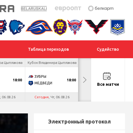
Таблица переходов
Судейство
ра Цыплакова
Кубок Владимира Цыплакова
Кубок Владимира Цыплакова
ЗУБРЫ
ЯСТРЕБЫ
18:00
18:00
19:00
МЕДВЕДИ
ПРОГРЕСС
Все матчи
т, 06.08.26
Сегодня
, Чт, 06.08.26
Сегодня
, Чт, 06.08.26
Электронный протокол