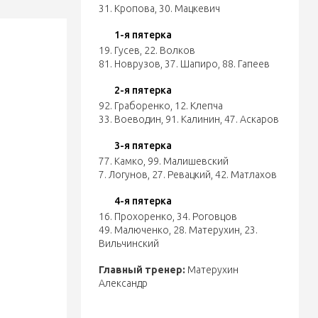
31. Кропова
,
30. Мацкевич
1-я пятерка
19. Гусев
,
22. Волков
81. Новрузов
,
37. Шапиро
,
88. Гапеев
2-я пятерка
92. Граборенко
,
12. Клепча
33. Воеводин
,
91. Калинин
,
47. Аскаров
3-я пятерка
77. Камко
,
99. Малишевский
7. Логунов
,
27. Ревацкий
,
42. Матлахов
4-я пятерка
16. Прохоренко
,
34. Роговцов
49. Малюченко
,
28. Матерухин
,
23.
Вильчинский
Главный тренер:
Матерухин
Александр