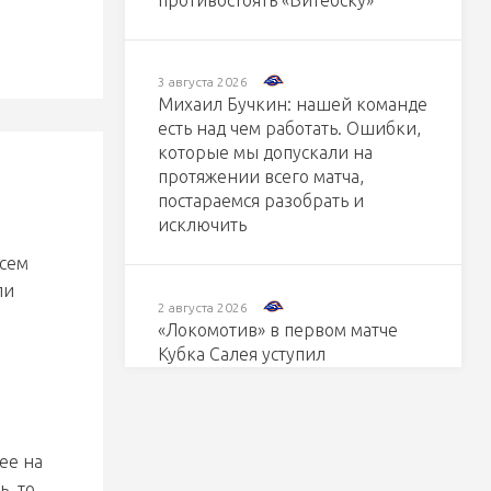
противостоять «Витебску»
3 августа 2026
Михаил Бучкин: нашей команде
есть над чем работать. Ошибки,
которые мы допускали на
протяжении всего матча,
постараемся разобрать и
исключить
всем
ли
2 августа 2026
«Локомотив» в первом матче
Кубка Салея уступил
«Металлургу»
ее на
1 августа 2026
«Днепровские львы» не прошли
ь, то