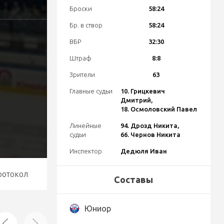
Броски
58:24
Бр. в створ
58:24
ВБР
32:30
Штраф
8:8
Зрители
63
Главные судьи
10. Грицкевич
Дмитрий,
18. Осмоловский Павел
Линейные
94. Дрозд Никита,
судьи
66. Чернов Никита
Инспектор
Дедюля Иван
ротокол
Составы
Юниор