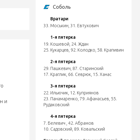
Соболь
Вратари
33. Моськин
,
31. Евтухович
1-я пятерка
19. Кошевой
,
24. Ждан
25. Кукарцев
,
92. Колодко
,
58. Крапивин
2-я пятерка
29. Пашкевич
,
87. Старинский
17. Краглик
,
66. Севрюк
,
15. Ханас
то
3-я пятерка
22. Ильючик
,
12. Куприянов
23. Панамаренко
,
79. Афанасьев
,
55.
н и
Рудаковский
4-я пятерка
7. Белевич
,
42. Абрамов
10. Садовский
,
89. Ковальский