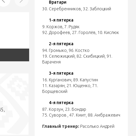
Вратари
30. Серебренников
,
32. Заблоцкий
1-я пятерка
9. Коржов
,
7. Рудяк
92. Дорофеев
,
27. Горолёв
,
10. Кислюк
2-я пятерка
94. Громыко
,
96. Костко
19. Селюжицкий
,
82. Скибицкий
,
91.
Бараченя
3-я пятерка
16. Курганович
,
89. Капустин
11. Казарян
,
21. Ющенко
,
71.
Борщевский
4-я пятерка
45,
87. Корзун
,
23. Бондар
75. Суворов
,
47. Кмит
,
88. Амбражевич
Главный тренер:
Расолько Андрей