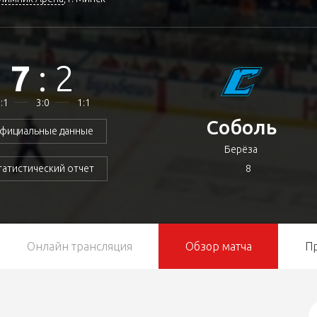
7
:
2
:1
3:0
1:1
Соболь
фициальные данные
Берёза
8
татистический отчет
Онлайн трансляция
Обзор матча
П