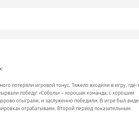
:
ого потеряли игровой тонус. Тяжело входили в игру, где-
 вырвали победу! «Соболь» – хорошая команда, с хорошим
дорово отыграли, и заслуженно победили. В игре был виде
ренировках отрабатываем. Второй период показательным