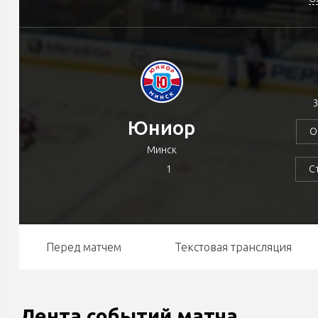
3
Юниор
О
Минск
1
С
Перед матчем
Текстовая трансляция
Лента событий матча