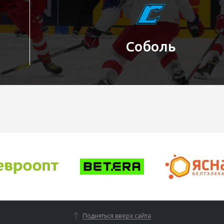
Соболь
Подняться вверх сайта