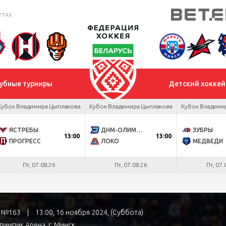
етях
убные турниры
Детский хоккей
Кубок Владимира Цыплакова
Кубок Владимира Цыплакова
Кубок Владими
ЯСТРЕБЫ
ДНМ-ОЛИМПИК
ЗУБРЫ
13:00
13:00
ПРОГРЕСС
ЛОКО
МЕДВЕДИ
Пт, 07.08.26
Пт, 07.08.26
Пт, 07.
ра №163
|
13:00, 16 ноября 2024, (Суббота)
лимпик Арена
, г. Минск