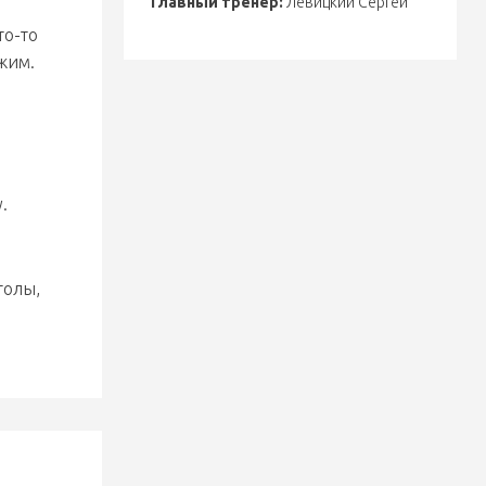
Главный тренер:
Левицкий Сергей
то-то
жим.
.
голы,