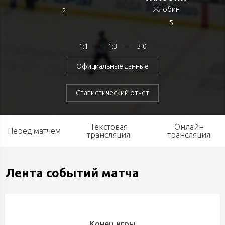
Жлобин
2
5
1:1
1:3
3:0
Официальные данные
Статистический отчет
Текстовая
Онлайн
Перед матчем
трансляция
трансляция
Лента событий матча
Конец игры