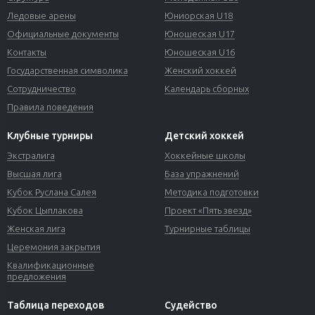
Ледовые арены
Юниорская U18
Официальные документы
Юношеская U17
Контакты
Юношеская U16
Государственная символика
Женский хоккей
Сотрудничество
Календарь сборных
Правила поведения
Клубные турниры
Детский хоккей
Экстралига
Хоккейные школы
Высшая лига
База упражнений
Кубок Руслана Салея
Методика подготовки
Кубок Цыплакова
Проект «Пять звезд»
Женская лига
Турнирные таблицы
Церемония закрытия
Квалификационные
предложения
Таблица переходов
Судейство