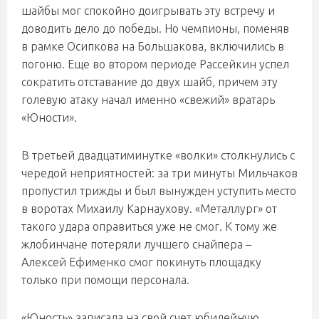
шайбы мог спокойно доигрывать эту встречу и
доводить дело до победы. Но чемпионы, поменяв
в рамке Осипкова на Большакова, включились в
погоню. Еще во втором периоде Рассейкин успел
сократить отставание до двух шайб, причем эту
голевую атаку начал именно «свежий» вратарь
«Юности».
В третьей двадцатиминутке «волки» столкнулись с
чередой неприятностей: за три минуты Мильчаков
пропустил трижды и был вынужден уступить место
в воротах Михаилу Карнаухову. «Металлург» от
такого удара оправиться уже не смог. К тому же
жлобинчане потеряли лучшего снайпера –
Алексей Ефименко смог покинуть площадку
только при помощи персонала.
«Юность» записала на свой счет юбилейную,