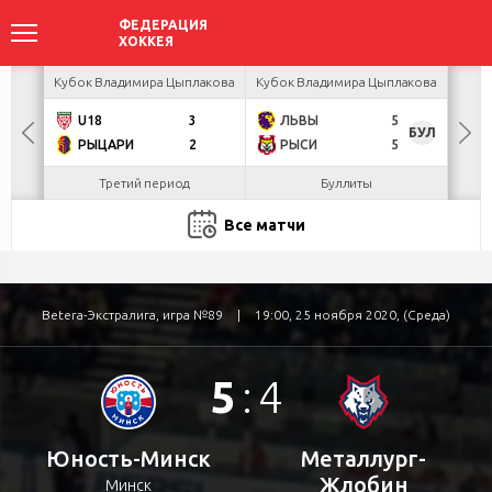
акова
Кубок Владимира Цыплакова
Кубок Владимира Цыплакова
Кубо
U18
3
ЛЬВЫ
5
Б
БУЛ
РЫЦАРИ
2
РЫСИ
5
Н
Третий период
Буллиты
Все матчи
Betera-Экстралига, игра №89
|
19:00, 25 ноября 2020, (Среда)
5
:
4
Юность-Минск
Металлург-
Жлобин
Минск