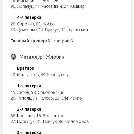
26. Мицкевич
,
4. Ногачев
96. Лопачук
,
71. Рассейкин
,
27. Кашкар
4-я пятерка
28. Сиротин
,
89. Носко
73. Демченко
,
11. Брикун
,
34. Буяльский
Главный тренер:
Макрицкий А.
Металлург-Жлобин
Вратари
40. Мильчаков
,
69. Карнаухов
1-я пятерка
45. Летов
,
98. Соколовский
20. Тополь
,
71. Галеев
,
23. Ефименко
2-я пятерка
88. Копылец
,
18. Волченков
87. Полищук
,
81. Пинчук
,
86. Соломонов
3-я пятерка