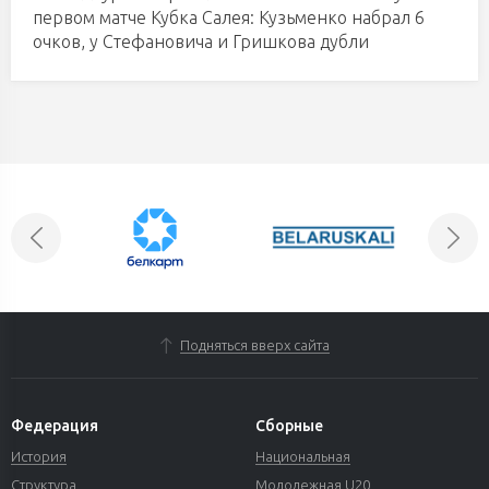
первом матче Кубка Салея: Кузьменко набрал 6
очков, у Стефановича и Гришкова дубли
Подняться вверх сайта
Федерация
Сборные
История
Национальная
Структура
Молодежная U20