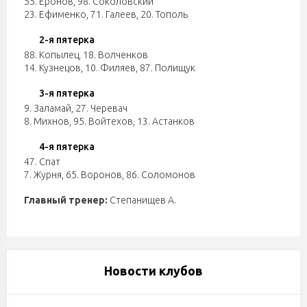
55. Еронов
,
98. Соколовский
23. Ефименко
,
71. Галеев
,
20. Тополь
2-я пятерка
88. Копылец
,
18. Волченков
14. Кузнецов
,
10. Филяев
,
87. Полищук
3-я пятерка
9. Заламай
,
27. Черевач
8. Михнов
,
95. Войтехов
,
13. Астанков
4-я пятерка
47. Спат
7. Журня
,
65. Воронов
,
86. Соломонов
Главный тренер:
Степанищев А.
Новости клубов