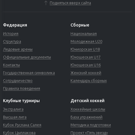
Подняться вверх сайта
Федерация
Сборные
История
Национальная
Структура
Молодежная U20
Ледовые арены
Юниорская U18
Официальные документы
Юношеская U17
Контакты
Юношеская U16
Государственная символика
Женский хоккей
Сотрудничество
Календарь сборных
Правила поведения
Клубные турниры
Детский хоккей
Экстралига
Хоккейные школы
Высшая лига
База упражнений
Кубок Руслана Салея
Методика подготовки
Кубок Цыплакова
Проект «Пять звезд»