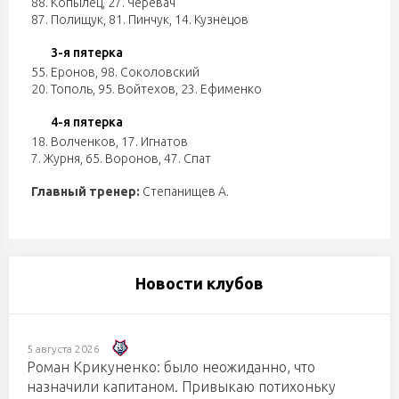
88. Копылец
,
27. Черевач
87. Полищук
,
81. Пинчук
,
14. Кузнецов
3-я пятерка
55. Еронов
,
98. Соколовский
20. Тополь
,
95. Войтехов
,
23. Ефименко
4-я пятерка
18. Волченков
,
17. Игнатов
7. Журня
,
65. Воронов
,
47. Спат
Главный тренер:
Степанищев А.
Новости клубов
5 августа 2026
Роман Крикуненко: было неожиданно, что
назначили капитаном. Привыкаю потихоньку