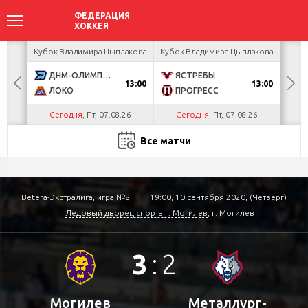
акова
Кубок Владимира Цыплакова
Кубок Владимира Цыплакова
Кубо
ДНМ-ОЛИМПИК
ЯСТРЕБЫ
U
13:00
13:00
ЛОКО
ПРОГРЕСС
Р
Сегодня
, Пт, 07.08.26
Сегодня
, Пт, 07.08.26
С
Все матчи
Betera-Экстралига, игра №8
|
19:00, 10 сентября 2020, (Четверг)
Ледовый дворец спорта г. Могилев
, г. Могилев
3
:
2
Могилев
Металлург-