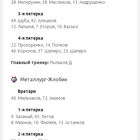
28. Матерухин
,
38. Маслюков
,
13. Андрущенко
3-я пятерка
49. Шуба
,
92. Алешков
12. Лапшов
,
7. Егоров
,
16. Васько
4-я пятерка
22. Прохоренко
,
14. Попков
46. Корелов
,
37. Шапиро
,
23. Шапиро
Главный тренер:
Рыльков Д.
Металлург-Жлобин
Вратари
40. Мильчаков
,
72. Акимов
1-я пятерка
9. Заламай
,
45. Летов
8. Михнов
,
10. Филяев
,
13. Астанков
2-я пятерка