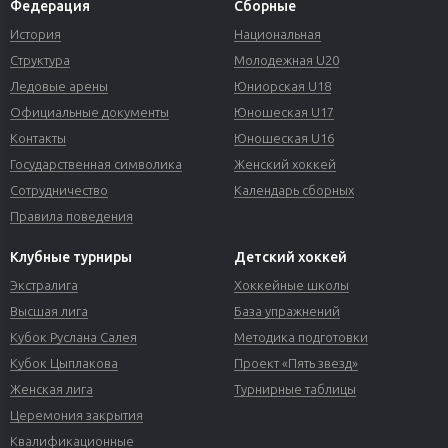
Федерация
Сборные
История
Национальная
Структура
Молодежная U20
Ледовые арены
Юниорская U18
Официальные документы
Юношеская U17
Контакты
Юношеская U16
Государственная символика
Женский хоккей
Сотрудничество
Календарь сборных
Правила поведения
Клубные турниры
Детский хоккей
Экстралига
Хоккейные школы
Высшая лига
База упражнений
Кубок Руслана Салея
Методика подготовки
Кубок Цыплакова
Проект «Пять звезд»
Женская лига
Турнирные таблицы
Церемония закрытия
Квалификационные