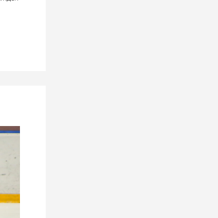
1 августа 2026
«Днепровские львы» не прошли
в четверть финал Кубка
Цыплакова
31 июля 2026
«Хотим, чтобы «Локомотив»,
даже при поражениях, выходил
на следующие матчи и боролся
за команду и болельщиков».
Программа «Родина чемпионов»
побывала в гостях у
«железнодорожников»
31 июля 2026
Иван Силаев – игрок
«Могилева»