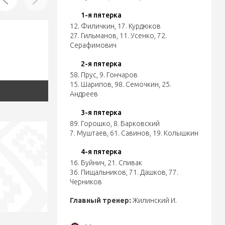
1-я пятерка
12. Филичкин
,
17. Курдюков
27. Гильманов
,
11. Усенко
,
72.
Серафимович
2-я пятерка
58. Прус
,
9. Гончаров
15. Шарипов
,
98. Семочкин
,
25.
Андреев
3-я пятерка
89. Горошко
,
8. Барковский
7. Муштаев
,
61. Савинов
,
19. Колышкин
4-я пятерка
16. Буйнич
,
21. Спивак
36. Пищальников
,
71. Дашков
,
77.
Черников
Главный тренер:
Жилинский И.