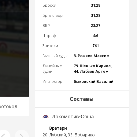
Броски
31:28
Бр. в створ
31:28
ВБР
23:27
Штраф
4:6
Зрители
761
Главный судья
3. Рожков Максим
Линейные
79. Шенько Кирилл,
судьи
44. Лабзов Артём
Инспектор
Быковский Василий
Составы
ротокол
Локомотив-Орша
Вратари
20. Лубский
,
33. Бобарико