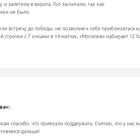
и залетела в ворота. Гол засчитали, так как
мки не было.
и встречу до победы, не позволив к себе приблизиться к
мой строчке с 7 очками в 14 матчах, «Могилев» набирает 12 
ва»:
кам спасибо, что приехали поддержать. Считаю, что у нас м
отовимся дальше!