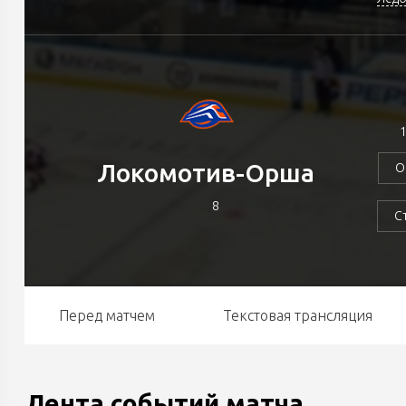
1
Локомотив-Орша
О
8
С
Перед матчем
Текстовая трансляция
Лента событий матча