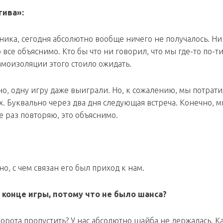
тива»:
ерника, сегодня абсолютно вообще ничего не получалось. Ни
о все объяснимо. Кто бы что ни говорил, что мы где-то по-т
амоизоляции этого стоило ожидать.
но, одну игру даже выиграли. Но, к сожалению, мы потрат
х. Буквально через два дня следующая встреча. Конечно, 
е раз повторяю, это объяснимо.
о, с чем связан его был приход к нам.
 конце игры, потому что не было шанса?
ворота пропустить? У нас абсолютно шайба не держалась. К