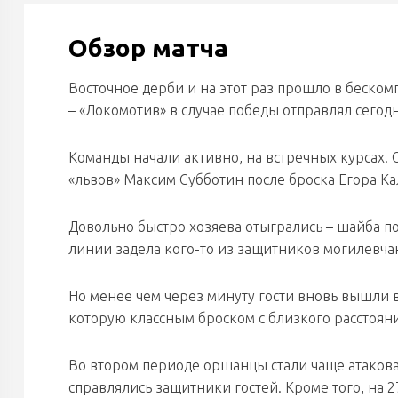
Обзор матча
Восточное дерби и на этот раз прошло в беско
– «Локомотив» в случае победы отправлял сего
Команды начали активно, на встречных курсах. 
«львов» Максим Субботин после броска Егора К
Довольно быстро хозяева отыгрались – шайба п
линии задела кого-то из защитников могилевча
Но менее чем через минуту гости вновь вышли 
которую классным броском с близкого расстоя
Во втором периоде оршанцы стали чаще атаковат
справлялись защитники гостей. Кроме того, на 