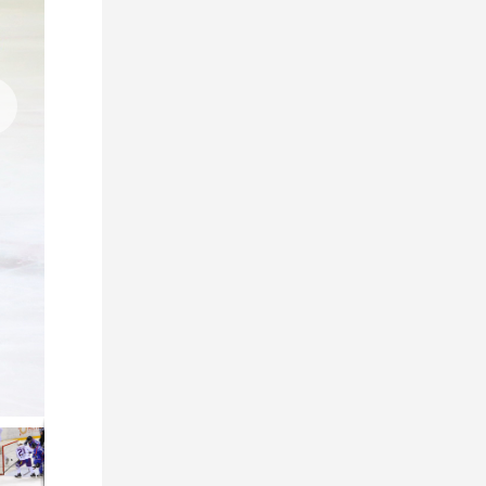
31 июля 2026
«Локо» в первом матче Кубка
Цыплакова разгромило
юношескую сборную Беларуси
29 июля 2026
Заявка «Днепровских львов» на
Кубок Цыплакова