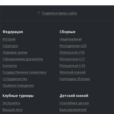
Подняться вверх сайта
Федерация
Сборные
История
Национальная
Структура
Молодежная U20
Ледовые арены
Юниорская U18
Официальные документы
Юношеская U17
Контакты
Юношеская U16
Государственная символика
Женский хоккей
Сотрудничество
Календарь сборных
Правила поведения
Клубные турниры
Детский хоккей
Экстралига
Хоккейные школы
Высшая лига
База упражнений