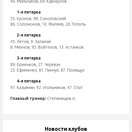
40. Мильчаков
,
69. Карнаухов
1-я пятерка
55. Еронов
,
98. Соколовский
86. Соломонов
,
10. Филяев
,
20. Тополь
2-я пятерка
45. Летов
,
9. Заламай
8. Михнов
,
95. Войтехов
,
13. Астанков
3-я пятерка
89. Ерменков
,
27. Черевач
23. Ефименко
,
81. Пинчук
,
87. Полищук
4-я пятерка
97. Казьянин
,
92. Угольников
,
47. Спат
Главный тренер:
Степанищев А.
Новости клубов