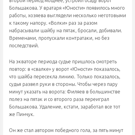
второй период мощнее, устроил осаду ворот
Большакова. У вратаря «Юности» появилось много
работы, хозяева выглядели несколько неготовыми
к такому напору. «Волки» раз за разом
набрасывали шайбу на пятак, бросали, добивали.
Временами, пропускали контратаки, но без
последствий.
На экваторе периода судье пришлось смотреть
повтор: в «свалке» у ворот «Юности» показалось,
что шайба пересекла линию. Только показалось,
судья развел руки в стороны. Чтобы через пару
минут указать на ворота: Филяев в большинстве
полез на пятак и со второго раза переиграл
Большакова. Удаление, кстати, заработал все тот
же Пинчук.
Он же стал автором победного гола, за пять минут