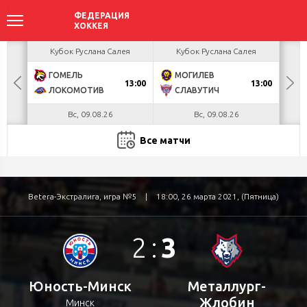
акова
Кубок Руслана Салея
Кубок Руслана Салея
К
ГОМЕЛЬ
МОГИЛЕВ
Х
БУЛ
13:00
13:00
ЛОКОМОТИВ
СЛАВУТИЧ
М
Вс, 09.08.26
Вс, 09.08.26
Все матчи
Betera-Экстралига, игра №5
|
18:00, 26 марта 2021, (Пятница)
2
:
3
Юность-Минск
Металлург-
Жлобин
Минск