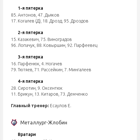
1-я пятерка
85. Антонов
,
47. Дьяков
17. Когалев (Д)
,
18. Дрозд
,
95. Дроздов
2-я пятерка
15. Казакевич
,
75. Виноградов
96. Лопачук
,
88. Ковыршин
,
92. Парфеевец
3-я пятерка
16. Парфенюк
,
4. Ногачев
79. Тютяев
,
71. Рассейкин
,
7. Мингалеев
4-я пятерка
28. Сиротин
,
9. Оксентюк
11. Брикун
,
13. Китаров
,
73. Демченко
Главный тренер:
Есаулов Е.
Металлург-Жлобин
Вратари