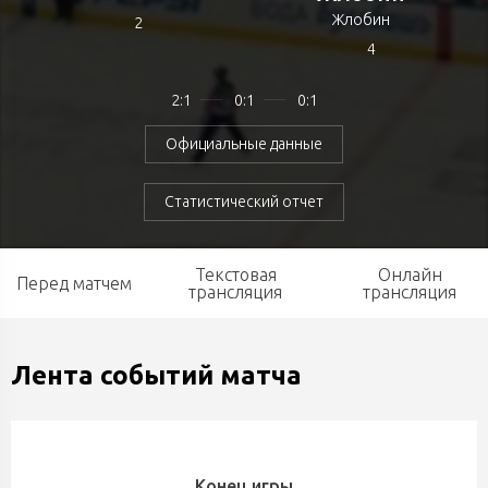
Жлобин
2
4
2:1
0:1
0:1
Официальные данные
Статистический отчет
Текстовая
Онлайн
Перед матчем
трансляция
трансляция
Лента событий матча
Конец игры