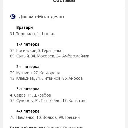
Составы
Динамо-Молодечно
Вратари
31. Толопило
,
1. Шостак
1-я пятерка
52. Косинский
,
5. Геращенко
89. Сытый
,
84. Мохорев
,
24. Амброжейчик
2-я пятерка
79. Кузьмин
,
27. Ковгореня
13. Клавдиев
,
71. Литвинов
,
86. Аносов
3-я пятерка
4. Седов
,
11. Шкрабов
55. Суворов
,
91. Пышкайло
,
17. Копытин
4-я пятерка
70. Павленко
,
10. Волков
,
99. Грецкий