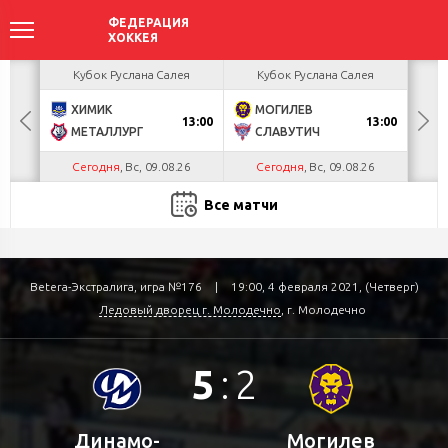
акова
Кубок Руслана Салея
Кубок Руслана Салея
К
ХИМИК
МОГИЛЕВ
Г
БУЛ
13:00
13:00
МЕТАЛЛУРГ
СЛАВУТИЧ
Л
Сегодня
, Вс, 09.08.26
Сегодня
, Вс, 09.08.26
С
Все матчи
Betera-Экстралига, игра №176
|
19:00, 4 февраля 2021, (Четверг)
Ледовый дворец г. Молодечно
, г. Молодечно
5
:
2
Динамо-
Могилев