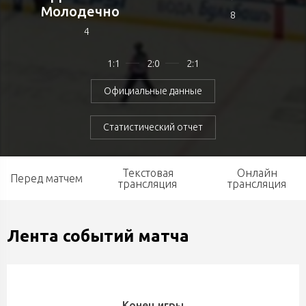
Молодечно
8
4
1:1
2:0
2:1
Официальные данные
Статистический отчет
Текстовая
Онлайн
Перед матчем
трансляция
трансляция
Лента событий матча
Конец игры