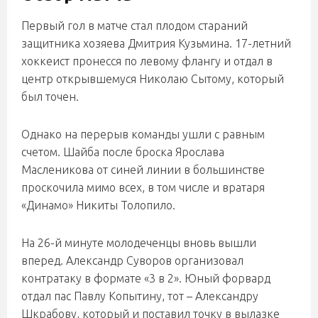
Первый гол в матче стал плодом стараний
защитника хозяева Дмитрия Кузьмина. 17-летний
хоккеист пронесся по левому флангу и отдал в
центр открывшемуся Николаю Сытому, который
был точен.
Однако на перерыв команды ушли с равным
счетом. Шайба после броска Ярослава
Масленикова от синей линии в большинстве
проскочила мимо всех, в том числе и вратаря
«Динамо» Никиты Толопило.
На 26-й минуте молодеченцы вновь вышли
вперед. Александр Суворов организовал
контратаку в формате «3 в 2». Юный форвард
отдал пас Павлу Копытину, тот – Александру
Шкрабову, который и поставил точку в вылазке