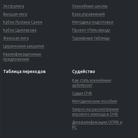
Экстралига
Хоккейные школы
Высшая лига
База упражнений
Кубок Руслана Салея
Методика подготовки
Кубок Цыплакова
Проект «Пять звезд»
Женская лига
Турнирные таблицы
Церемония закрытия
Квалификационные
предложения
Таблица переходов
Судейство
Как стать хоккейным
арбитром?
Судьи ОЧБ
Методические пособия
Запрос на рассмотрение
игрового эпизода в ОЧБ
Дисквалификации ОПРБ и
РС