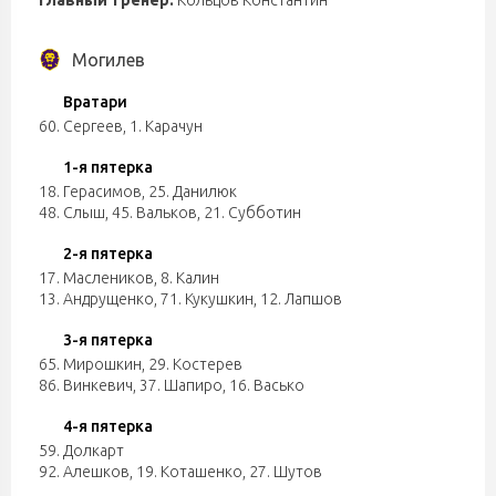
Главный тренер:
Кольцов Константин
Могилев
Вратари
60. Сергеев
,
1. Карачун
1-я пятерка
18. Герасимов
,
25. Данилюк
48. Слыш
,
45. Вальков
,
21. Субботин
2-я пятерка
17. Маслеников
,
8. Калин
13. Андрущенко
,
71. Кукушкин
,
12. Лапшов
3-я пятерка
65. Мирошкин
,
29. Костерев
86. Винкевич
,
37. Шапиро
,
16. Васько
4-я пятерка
59. Долкарт
92. Алешков
,
19. Коташенко
,
27. Шутов