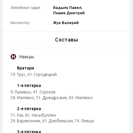
Линейные судьи
Бадыль Павел,
Пашик Дмитрий
Инспектор
Жук Валерий
Составы
Неман
Вратари
79. Трус
,
41. Городецкий
1-я пятерка
9. Паливко
,
47. Сергеев
38. Малявко
,
51. Дриндрожик
,
83. Малявко
2-я пятерка
71. Рак
,
81. Насыбуллин
29. Варивончик
,
61. Дзюбиньски
,
74. Левша
3-я пятерка