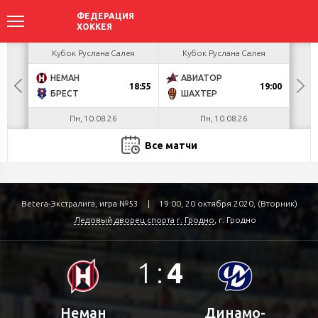
ея
Кубок Руслана Салея
Кубок Руслана Салея
К
НЕМАН
АВИАТОР
ОТ
18:55
19:00
БРЕСТ
ШАХТЕР
Пн, 10.08.26
Пн, 10.08.26
Все матчи
Betera-Экстралига, игра №53
|
19:00, 20 октября 2020, (Вторник)
Ледовый дворец спорта г. Гродно
, г. Гродно
1
:
4
Неман
Динамо-