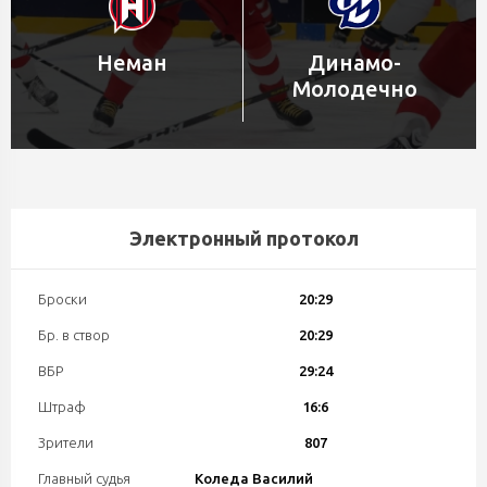
Неман
Динамо-
Молодечно
Электронный протокол
Броски
20:29
Бр. в створ
20:29
ВБР
29:24
Штраф
16:6
Зрители
807
Главный судья
Коледа Василий