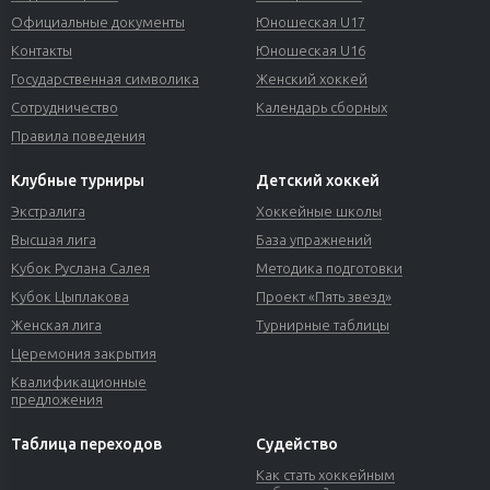
Официальные документы
Юношеская U17
Контакты
Юношеская U16
Государственная символика
Женский хоккей
Сотрудничество
Календарь сборных
Правила поведения
Клубные турниры
Детский хоккей
Экстралига
Хоккейные школы
Высшая лига
База упражнений
Кубок Руслана Салея
Методика подготовки
Кубок Цыплакова
Проект «Пять звезд»
Женская лига
Турнирные таблицы
Церемония закрытия
Квалификационные
предложения
Таблица переходов
Судейство
Как стать хоккейным