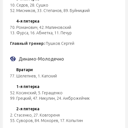
10. Седов
,
28. Сушко
52. Мисников
,
33. Степанов
,
89. Буйницкий
4-я пятерка
70. Романович
,
42. Малиновский
13. Фурса
,
16. Абметка
,
11. Печур
Главный тренер:
Пушков Сергей
Динамо-Молодечно
Вратари
77. Шелепнев
,
1. Капский
1-я пятерка
52. Косинский
,
5. Геращенко
99. Грецкий
,
47. Никулин
,
24. Амброжейчик
2-я пятерка
2. Стасенко
,
27. Ковгореня
55. Суворов
,
84. Мохорев
,
17. Копытин