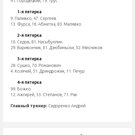
41. Городецкий
,
79. Трус
1-я пятерка
9. Паливко
,
47. Сергеев
13. Фурса
,
16. Абметка
,
83. Малявко
2-я пятерка
10. Седов
,
81. Насыбуллин
29. Варивончик
,
61. Дзюбиньски
,
52. Мисников
3-я пятерка
28. Сушко
,
70. Романович
4. Козячий
,
51. Дриндрожик
,
11. Печур
4-я пятерка
99. Божко
12. Ажгирей
,
33. Степанов
,
71. Рак
Главный тренер:
Сидоренко Андрей