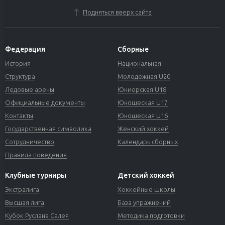
Подняться вверх сайта
Федерация
Сборные
История
Национальная
Структура
Молодежная U20
Ледовые арены
Юниорская U18
Официальные документы
Юношеская U17
Контакты
Юношеская U16
Государственная символика
Женский хоккей
Сотрудничество
Календарь сборных
Правила поведения
Клубные турниры
Детский хоккей
Экстралига
Хоккейные школы
Высшая лига
База упражнений
Кубок Руслана Салея
Методика подготовки