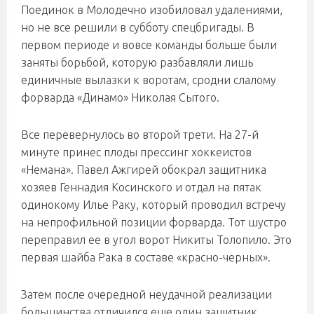
Поединок в Молодечно изобиловал удалениями,
но не все решили в субботу спецбригады. В
первом периоде и вовсе команды больше были
заняты борьбой, которую разбавляли лишь
единичные вылазки к воротам, сродни слалому
форварда «Динамо» Николая Сытого.
Все перевернулось во второй трети. На 27-й
минуте принес плоды прессинг хоккеистов
«Немана». Павел Ажгирей обокрал защитника
хозяев Геннадия Косинского и отдал на пятак
одинокому Илье Раку, который проводил встречу
на непрофильной позиции форварда. Тот шустро
переправил ее в угол ворот Никиты Толопило. Это
первая шайба Рака в составе «красно-черных».
Затем после очередной неудачной реализации
большинства отличился еще один защитник