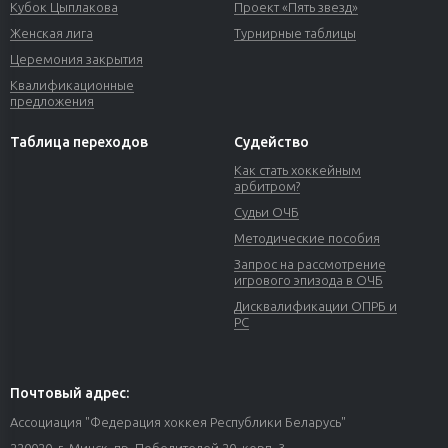
Кубок Цыплакова
Проект «Пять звезд»
Женская лига
Турнирные таблицы
Церемония закрытия
Квалификационные
предложения
Таблица переходов
Судейство
Как стать хоккейным
арбитром?
Судьи ОЧБ
Методические пособия
Запрос на рассмотрение
игрового эпизода в ОЧБ
Дисквалификации ОПРБ и
РС
Почтовый адрес:
Ассоциация "Федерация хоккея Республики Беларусь"
220020, г. Минск, пр. Победителей 20, корп. 3