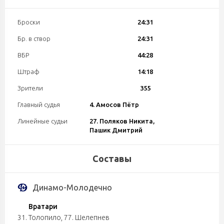
Броски
24:31
Бр. в створ
24:31
ВБР
44:28
Штраф
14:18
Зрители
355
Главный судья
4. Амосов Пётр
Линейные судьи
27. Поляков Никита,
Пашик Дмитрий
Составы
Динамо-Молодечно
Вратари
31. Толопило
,
77. Шелепнев