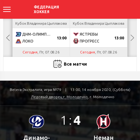
акова
Кубок Владимира Цыплакова
Кубок Владимира Цыплакова
Кубо
ДНМ-ОЛИМПИК
ЯСТРЕБЫ
U
13:00
13:00
ЛОКО
ПРОГРЕСС
Р
Сегодня
, Пт, 07.08.26
Сегодня
, Пт, 07.08.26
С
Все матчи
Betera-Экстралига, игра №79
|
13:00, 14 ноября 2020, (Суббота)
Ледовый дворец г. Молодечно
, г. Молодечно
1
:
4
Динамо-
Неман