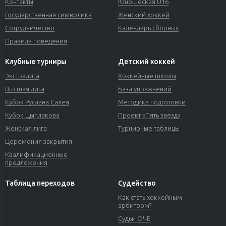
Контакты
Юношеская U16
Государственная символика
Женский хоккей
Сотрудничество
Календарь сборных
Правила поведения
Клубные турниры
Детский хоккей
Экстралига
Хоккейные школы
Высшая лига
База упражнений
Кубок Руслана Салея
Методика подготовки
Кубок Цыплакова
Проект «Пять звезд»
Женская лига
Турнирные таблицы
Церемония закрытия
Квалификационные
предложения
Таблица переходов
Судейство
Как стать хоккейным
арбитром?
Судьи ОЧБ