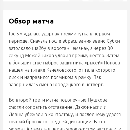
Обзор матча
Гостям удалась ударная трехминутка в первом
периоде. Сначала после вбрасывания звено Субхи
затолкало шайбу в ворота «Немана», а через 30
секунд Межейников удвоил преимущество. Затем
в большинстве наброс защитника «рысей» Попова
нашел на пятаке Качеловского, от тела которого
диск и направился прямиком в рамку. Так
завершилась смена Городецкого в четверг.
Во второй трети матча подопечные Пушкова
смогли сократить отставание. Дзюбиньски и
Левша убежали в контратаку, и последнему удался
точный бросок со средней дистанции. В этот
момент Артем стал первым хоккеистом экстралиги