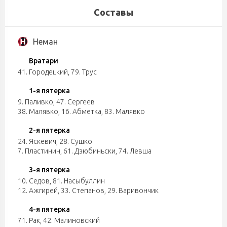
Составы
Неман
Вратари
41. Городецкий
,
79. Трус
1-я пятерка
9. Паливко
,
47. Сергеев
38. Малявко
,
16. Абметка
,
83. Малявко
2-я пятерка
24. Яскевич
,
28. Сушко
7. Пластинин
,
61. Дзюбиньски
,
74. Левша
3-я пятерка
10. Седов
,
81. Насыбуллин
12. Ажгирей
,
33. Степанов
,
29. Варивончик
4-я пятерка
71. Рак
,
42. Малиновский