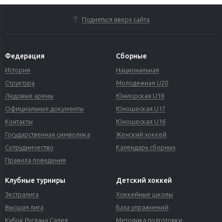
Подняться вверх сайта
Федерация
Сборные
История
Национальная
Структура
Молодежная U20
Ледовые арены
Юниорская U18
Официальные документы
Юношеская U17
Контакты
Юношеская U16
Государственная символика
Женский хоккей
Сотрудничество
Календарь сборных
Правила поведения
Клубные турниры
Детский хоккей
Экстралига
Хоккейные школы
Высшая лига
База упражнений
Кубок Руслана Салея
Методика подготовки