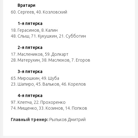
Вратари
60. Сергеев
,
40. Козловский
1-я пятерка
18. Герасимов
,
8. Калин
48. Слыш
,
71. Кукушкин
,
21. Субботин
2-я пятерка
17. Маслеников
,
59. Долкарт
28. Матерухин
,
38. Маслюков
,
7. Егоров
3-я пятерка
65. Мирошкин
,
49. Шуба
23. Шапиро
,
45. Вальков
,
46. Корелов
4-я пятерка
97. Клепча
,
22. Прохоренко
74. Мищенко
,
33. Козинов
,
14. Попков
Главный тренер:
Рыльков Дмитрий