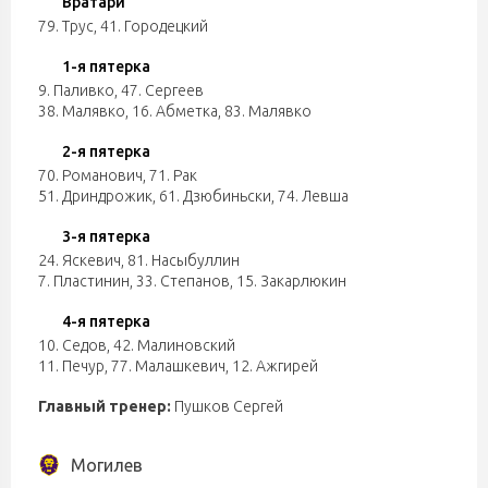
Вратари
79. Трус
,
41. Городецкий
1-я пятерка
9. Паливко
,
47. Сергеев
38. Малявко
,
16. Абметка
,
83. Малявко
2-я пятерка
70. Романович
,
71. Рак
51. Дриндрожик
,
61. Дзюбиньски
,
74. Левша
3-я пятерка
24. Яскевич
,
81. Насыбуллин
7. Пластинин
,
33. Степанов
,
15. Закарлюкин
4-я пятерка
10. Седов
,
42. Малиновский
11. Печур
,
77. Малашкевич
,
12. Ажгирей
Главный тренер:
Пушков Сергей
Могилев