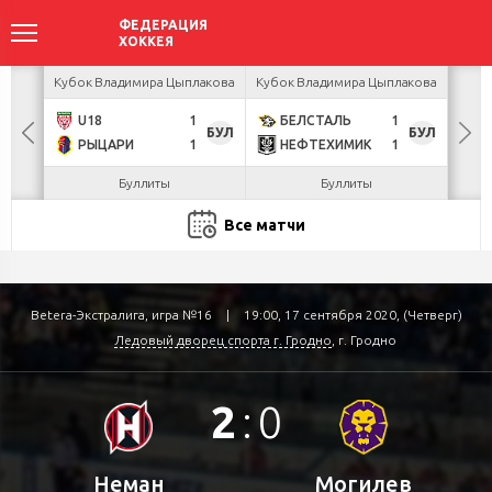
акова
Кубок Владимира Цыплакова
Кубок Владимира Цыплакова
К
U18
1
БЕЛСТАЛЬ
1
Г
БУЛ
БУЛ
РЫЦАРИ
1
НЕФТЕХИМИК
1
Л
Буллиты
Буллиты
Все матчи
Betera-Экстралига, игра №16
|
19:00, 17 сентября 2020, (Четверг)
Ледовый дворец спорта г. Гродно
, г. Гродно
2
:
0
Неман
Могилев