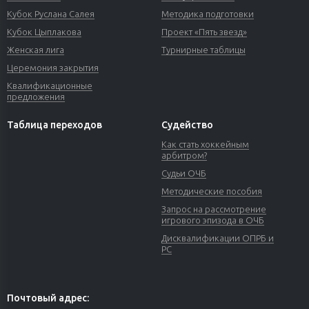
Кубок Руслана Салея
Методика подготовки
Кубок Цыплакова
Проект «Пять звезд»
Женская лига
Турнирные таблицы
Церемония закрытия
Квалификационные
предложения
Таблица переходов
Судейство
Как стать хоккейным
арбитром?
Судьи ОЧБ
Методические пособия
Запрос на рассмотрение
игрового эпизода в ОЧБ
Дисквалификации ОПРБ и
РС
Почтовый адрес: