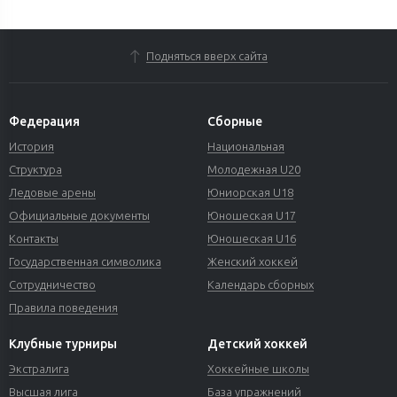
Подняться вверх сайта
Федерация
Сборные
История
Национальная
Структура
Молодежная U20
Ледовые арены
Юниорская U18
Официальные документы
Юношеская U17
Контакты
Юношеская U16
Государственная символика
Женский хоккей
Сотрудничество
Календарь сборных
Правила поведения
Клубные турниры
Детский хоккей
Экстралига
Хоккейные школы
Высшая лига
База упражнений