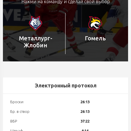
Нажми на команду и сделай свой выбор
Металлург-
Гомель
Жлобин
Электронный протокол
Броски
26:13
Бр. в створ
26:13
ВБР
37:22
Штраф
4:14