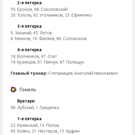
2-я пятерка
55. Еронов
,
98. Соколовский
20. Тополь
,
92. Угольников
,
23. Ефименко
3-я пятерка
9. Заламай
,
45. Летов
8. Михнов
,
10. Филяев
,
86. Соломонов
4-я пятерка
18. Волченков
,
47. Спат
14. Кузнецов
,
81. Пинчук
,
87. Полищук
Главный тренер:
Степанищев Анатолий Николаевич
Гомель
Вратари
98. Лубский
,
1. Грищенко
1-я пятерка
52. Рачинский
,
15. Попов
95. Бойко
,
21. Нестеров
,
13. Кудрин