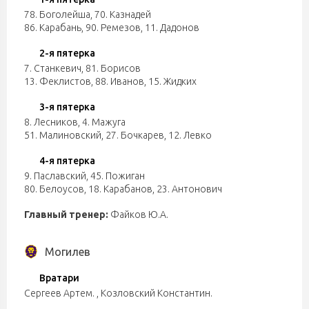
78. Боголейша
,
70. Казнадей
86. Карабань
,
90. Ремезов
,
11. Дадонов
2-я пятерка
7. Станкевич
,
81. Борисов
13. Феклистов
,
88. Иванов
,
15. Жидких
3-я пятерка
8. Лесников
,
4. Мажуга
51. Малиновский
,
27. Бочкарев
,
12. Левко
4-я пятерка
9. Паславский
,
45. Пожиган
80. Белоусов
,
18. Карабанов
,
23. Антонович
Главный тренер:
Файков Ю.А.
Могилев
Вратари
Сергеев Артем.
,
Козловский Константин.