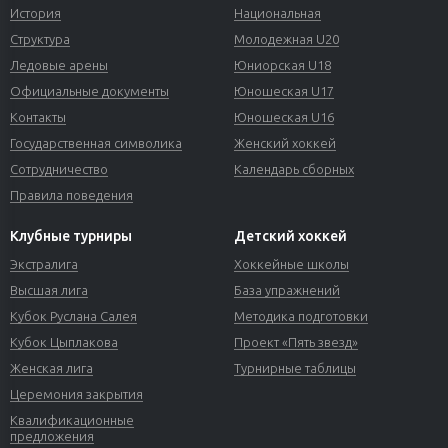
История
Национальная
Структура
Молодежная U20
Ледовые арены
Юниорская U18
Официальные документы
Юношеская U17
Контакты
Юношеская U16
Государственная символика
Женский хоккей
Сотрудничество
Календарь сборных
Правила поведения
Клубные турниры
Детский хоккей
Экстралига
Хоккейные школы
Высшая лига
База упражнений
Кубок Руслана Салея
Методика подготовки
Кубок Цыплакова
Проект «Пять звезд»
Женская лига
Турнирные таблицы
Церемония закрытия
Квалификационные
предложения