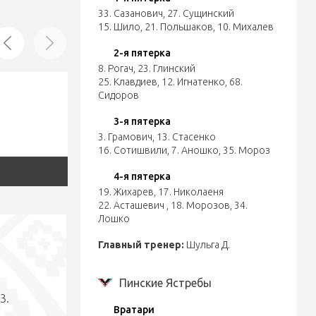
33. Сазанович
,
27. Сущинский
15. Шило
,
21. Польшаков
,
10. Михалев
2-я пятерка
8. Рогач
,
23. Глинский
25. Клавдиев
,
12. Игнатенко
,
68.
Сидоров
3-я пятерка
3. Грамович
,
13. Стасенко
16. Сотишвили
,
7. Аношко
,
35. Мороз
4-я пятерка
19. Жихарев
,
17. Николаеня
22. Асташевич
,
18. Морозов
,
34.
Лошко
Главный тренер:
Шульга Д.
Пинские Ястребы
3.
Вратари