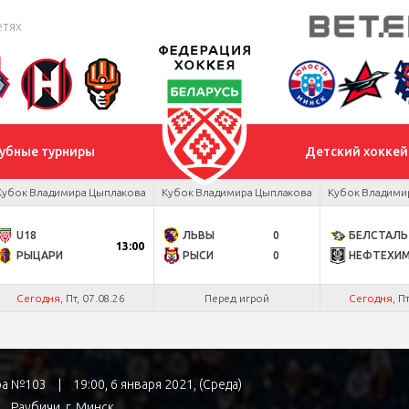
етях
убные турниры
Детский хоккей
Кубок Владимира Цыплакова
Кубок Владимира Цыплакова
Кубок Владими
U18
ЛЬВЫ
0
БЕЛСТАЛЬ
13:00
РЫЦАРИ
РЫСИ
0
НЕФТЕХИ
Сегодня
, Пт, 07.08.26
Перед игрой
Сегодня
, П
гра №103
|
19:00, 6 января 2021, (Среда)
Раубичи
, г. Минск