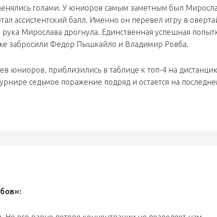
менялись голами. У юниоров самым заметным был Миросл
ал ассистентский балл. Именно он перевел игру в оверта
, рука Мирослава дрогнула. Единственная успешная попытк
» же забросили Федор Пышкайло и Владимир Ровба.
ев юниоров, приблизились в таблице к топ-4 на дистанцию
турнире седьмое поражение подряд и остается на последн
бов»: