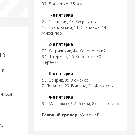
37. Бобарико
,
35. Хмыз
1-я пятерка
22. Станевич
,
43. Кудрявцев
18. Пухловский
,
11. Степанов
,
14.
Михайлов
2-я пятерка
78. Куприянчик
,
44. Котеловский
4:3
91. Штермер
,
26. Корсаков
,
30.
ка
Веренич
 в
3-я пятерка
58. Свирид
,
39. Лемачко
7. Логунов
,
29. Былина
,
21. Федосов
яться
4-я пятерка
95. Маслюков
,
92. Ровба
,
87. Пышкайло
Главный тренер:
Магдеев В.
ев