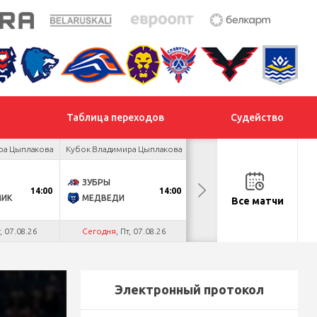
Таблица переходов
Судейство
ра Цыплакова
Кубок Владимира Цыплакова
Товарищеский турнир
ЗУБРЫ
ДНМ-ШИННИК
14:00
14:00
18:00
МИК
МЕДВЕДИ
ТАЙФУН
Все матчи
т, 07.08.26
Сегодня
, Пт, 07.08.26
Сегодня
, Пт, 07.08.26
Электронный протокол