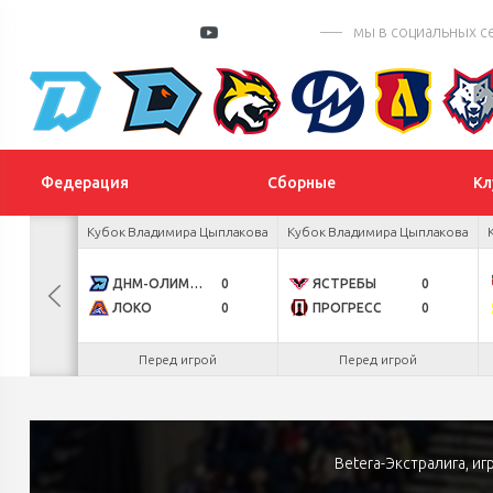
мы в социальных с
Федерация
Сборные
Кл
 Цыплакова
Кубок Владимира Цыплакова
Кубок Владимира Цыплакова
3
ДНМ-ОЛИМПИК
0
ЯСТРЕБЫ
0
1
ЛОКО
0
ПРОГРЕСС
0
.26
Перед игрой
Перед игрой
Betera-Экстралига, и