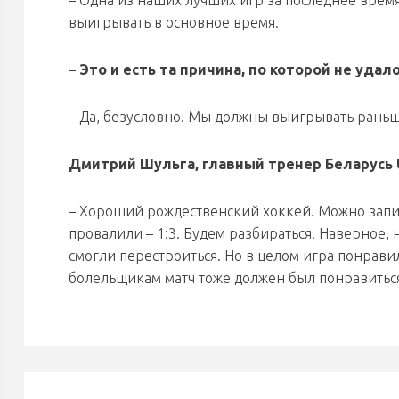
– Одна из наших лучших игр за последнее время
выигрывать в основное время.
–
Это и есть та причина, по которой не уда
– Да, безусловно. Мы должны выигрывать раньш
Дмитрий Шульга,
г
лавный тренер Беларусь 
– Хороший рождественский хоккей. Можно запис
провалили – 1:3. Будем разбираться. Наверное, 
смогли перестроиться. Но в целом игра понрави
болельщикам матч тоже должен был понравитьс