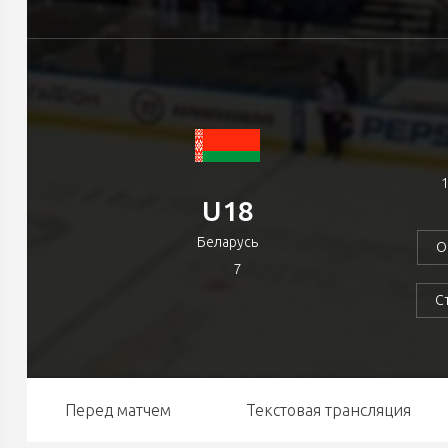
1
U18
Беларусь
О
7
С
Перед матчем
Текстовая трансляция