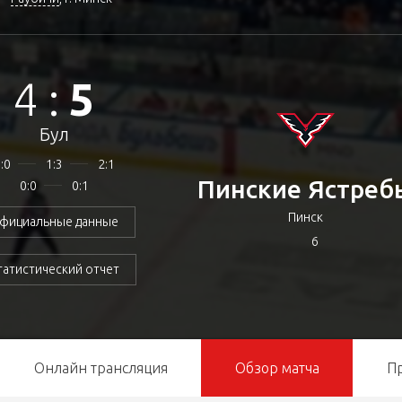
4
:
5
Бул
:0
1:3
2:1
Пинские Ястреб
0:0
0:1
Пинск
фициальные данные
6
татистический отчет
Онлайн трансляция
Обзор матча
П