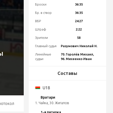
Броски
36:35
Бр. в створ
36:35
ВБР
24:27
Штраф
2:22
Зрители
58
Главный судья
Разумович Николай Н.
ы
Линейные
70. Горолёв Михаил,
судьи
96. Михеенко Иван
Составы
U18
Вратари
1. Чайка
,
30. Жигалов
ротокол
1-я пятерка