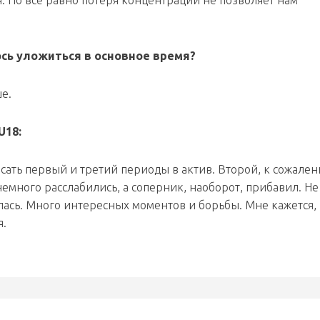
. Но все равно потеря концентрации не позволяет нам
лось уложиться в основное время?
е.
U18:
ать первый и третий периоды в актив. Второй, к сожален
немного расслабились, а соперник, наоборот, прибавил. Не
лась. Много интересных моментов и борьбы. Мне кажется,
я.