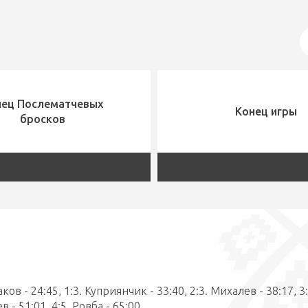
нец Послематчевых
Конец игры
бросков
саков - 24:45, 1:3. Куприянчик - 33:40, 2:3. Михалев - 38:17, 3:
в - 51:01, 4:5. Ровба - 65:00