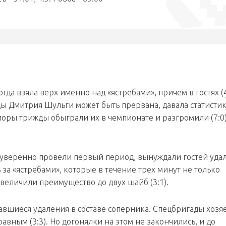
гда взяла верх именно над «ястребами», причем в гостях (
нды Дмитрия Шульги может быть прервана, давала статисти
иоры трижды обыграли их в чемпионате и разгромили (7:0)
и уверенно провели первый период, вынуждали гостей удал
ь за «ястребами», которые в течение трех минут не только
увеличили преимущество до двух шайб (3:1).
вшиеся удаления в составе соперника. Спецбригады хозя
 равным (3:3). Но догонялки на этом не закончились, и до